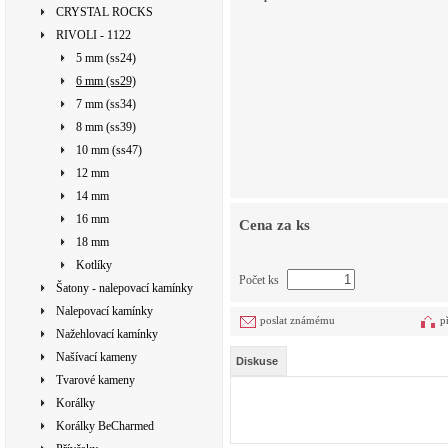
CRYSTAL ROCKS
RIVOLI - 1122
5 mm (ss24)
6 mm (ss29)
7 mm (ss34)
8 mm (ss39)
10 mm (ss47)
12 mm
14 mm
16 mm
Cena za ks
18 mm
Kotlíky
Počet ks
Šatony - nalepovací kamínky
Nalepovací kamínky
poslat známému
p
Nažehlovací kamínky
Našívací kameny
Diskuse
Tvarové kameny
Korálky
Korálky BeCharmed