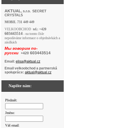
AKTUAL
, s.r.o. SECRET
CRYSTALS
MOBIL
731 449 449
VELKOOBCHOD
tel.: +420
603443514
- na tomto čísle
nepodáváme informace o objednávkách a
zásilkách
Мы говорим по-
русски
603443514
+420
Email:
elisa@aktual.cz
Email velkoobchod a partnerská
spolupráce:
aktual@aktual.cz
Napište nám:
Předmět:
Jméno:
Váš email: