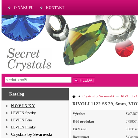
O NÁKUPU
KONTAKT
AKTUAL
www.aktual-koralky.cz
HLEDAT
Katalog
Crystals by Swarovski
RIVOLI - 
RIVOLI 1122 SS 29, 6mm, VIOLE
N O V I N K Y
LEVIEN Šperky
Výrobce
SWARO
LEVIEN Pera
Kód produktu
879857.
LEVIEN Pilníky
EAN kód
900314
Crystals by Swarovski
Dostupnost
Skladem