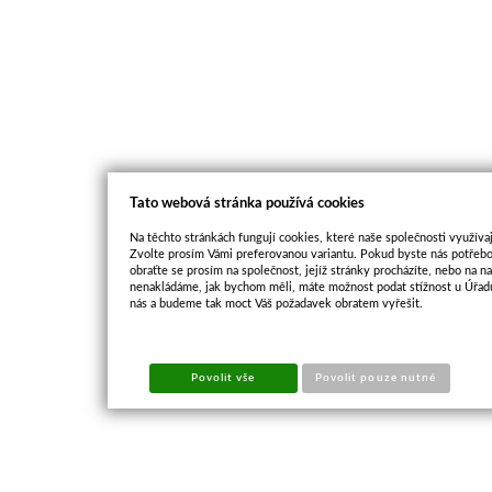
Tato webová stránka používá cookies
Na těchto stránkách fungují cookies, které naše společnosti využívaj
Zvolte prosím Vámi preferovanou variantu. Pokud byste nás potřebo
obraťte se prosím na společnost, jejíž stránky procházíte, nebo na 
nenakládáme, jak bychom měli, máte možnost podat stížnost u Úřadu
nás a budeme tak moct Váš požadavek obratem vyřešit.
Povolit vše
Povolit pouze nutné