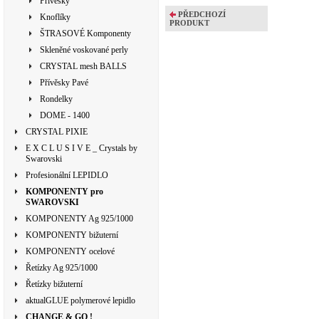
Přívěsky
PŘEDCHOZÍ
Knoflíky
PRODUKT
ŠTRASOVÉ Komponenty
Skleněné voskované perly
CRYSTAL mesh BALLS
Přívěsky Pavé
Rondelky
DOME - 1400
CRYSTAL PIXIE
E X C L U S I V E _ Crystals by
Swarovski
Profesionální LEPIDLO
KOMPONENTY pro
SWAROVSKI
KOMPONENTY Ag 925/1000
KOMPONENTY bižuterní
KOMPONENTY ocelové
Řetízky Ag 925/1000
Řetízky bižuterní
aktualGLUE polymerové lepidlo
CHANGE & GO !