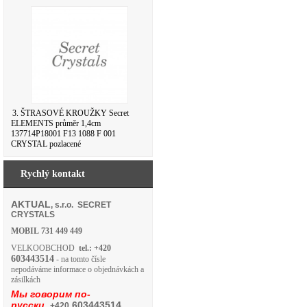
3. ŠTRASOVÉ KROUŽKY Secret
ELEMENTS průměr 1,4cm
137714P18001 F13 1088 F 001
CRYSTAL pozlacené
Rychlý kontakt
AKTUAL
, s.r.o. SECRET
CRYSTALS
MOBIL
731 449 449
VELKOOBCHOD
tel.: +420
603443514
- na tomto čísle
nepodáváme informace o objednávkách a
zásilkách
Мы говорим по-
русски
603443514
+420