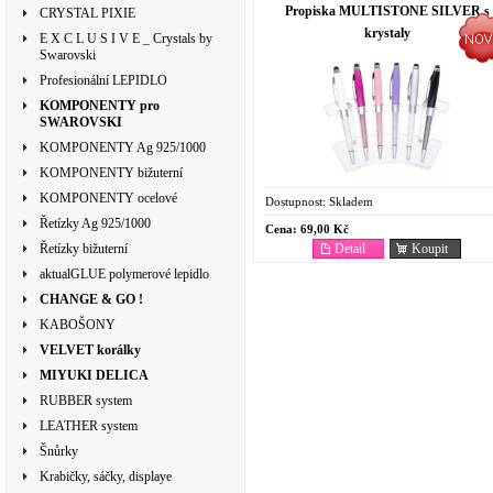
Propiska MULTISTONE SILVER s
CRYSTAL PIXIE
krystaly
E X C L U S I V E _ Crystals by
Swarovski
Profesionální LEPIDLO
KOMPONENTY pro
SWAROVSKI
KOMPONENTY Ag 925/1000
KOMPONENTY bižuterní
KOMPONENTY ocelové
Dostupnost:
Skladem
Řetízky Ag 925/1000
Cena:
69,00 Kč
Detail
Koupit
Řetízky bižuterní
aktualGLUE polymerové lepidlo
CHANGE & GO !
KABOŠONY
VELVET korálky
MIYUKI DELICA
RUBBER system
LEATHER system
Šnůrky
Krabičky, sáčky, displaye