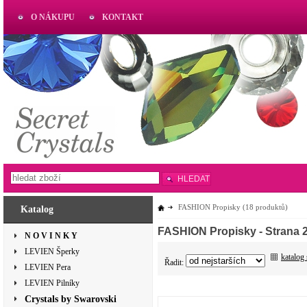
O NÁKUPU
KONTAKT
AKTUAL
www.aktual-koralky.cz
HLEDAT
FASHION Propisky
(18 produktů)
Katalog
FASHION Propisky
- Strana 
N O V I N K Y
LEVIEN Šperky
katalog
Řadit:
LEVIEN Pera
LEVIEN Pilníky
Crystals by Swarovski