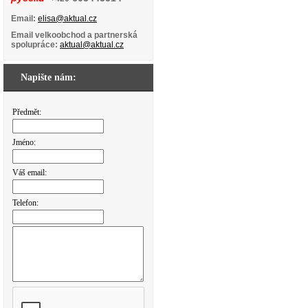
Email:
elisa@aktual.cz
Email velkoobchod a partnerská
spolupráce:
aktual@aktual.cz
Napište nám:
Předmět:
Jméno:
Váš email:
Telefon: