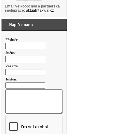
Email velkoobchod a partnerská
spolupráce:
aktual@aktual.cz
Napište nám:
Předmět:
Jméno:
Váš email:
Telefon: