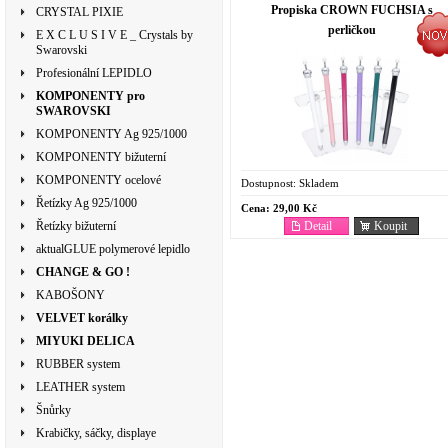
Propiska CROWN FUCHSIA s
CRYSTAL PIXIE
perličkou
E X C L U S I V E _ Crystals by
Swarovski
Profesionální LEPIDLO
KOMPONENTY pro
SWAROVSKI
KOMPONENTY Ag 925/1000
KOMPONENTY bižuterní
KOMPONENTY ocelové
Dostupnost:
Skladem
Řetízky Ag 925/1000
Cena:
29,00 Kč
Detail
Koupit
Řetízky bižuterní
aktualGLUE polymerové lepidlo
CHANGE & GO !
KABOŠONY
VELVET korálky
MIYUKI DELICA
RUBBER system
LEATHER system
Šnůrky
Krabičky, sáčky, displaye