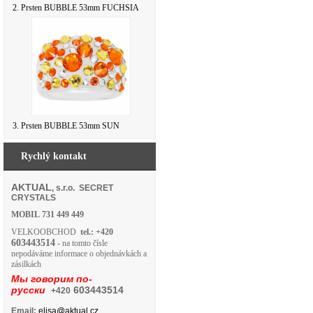
2. Prsten BUBBLE 53mm FUCHSIA
3. Prsten BUBBLE 53mm SUN
Rychlý kontakt
AKTUAL
, s.r.o. SECRET
CRYSTALS
MOBIL
731 449 449
VELKOOBCHOD
tel.: +420
603443514
- na tomto čísle
nepodáváme informace o objednávkách a
zásilkách
Мы говорим по-
русски
603443514
+420
Email:
elisa@aktual.cz