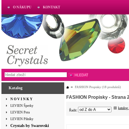
O NÁKUPU
KONTAKT
AKTUAL
www.aktual-koralky.cz
HLEDAT
FASHION Propisky
(18 produktů)
Katalog
FASHION Propisky
- Strana 
N O V I N K Y
LEVIEN Šperky
katalog
Řadit:
LEVIEN Pera
LEVIEN Pilníky
Crystals by Swarovski