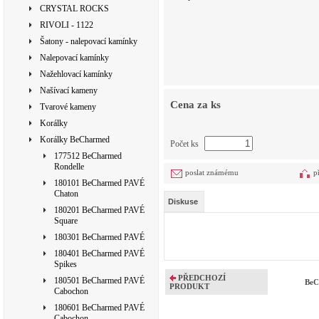
CRYSTAL ROCKS
RIVOLI - 1122
Šatony - nalepovací kamínky
Nalepovací kamínky
Nažehlovací kamínky
Našívací kameny
Cena za ks
Tvarové kameny
Korálky
Korálky BeCharmed
Počet ks
177512 BeCharmed
Rondelle
poslat známému
p
180101 BeCharmed PAVÉ
Chaton
Diskuse
180201 BeCharmed PAVÉ
Square
180301 BeCharmed PAVÉ
180401 BeCharmed PAVÉ
Spikes
PŘEDCHOZÍ
180501 BeCharmed PAVÉ
BeC
PRODUKT
Cabochon
180601 BeCharmed PAVÉ
Cabochon