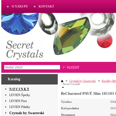
O NÁKUPU
KONTAKT
AKTUAL
www.aktual-koralky.cz
HLEDAT
Katalog
Crystals by Swarovski
Korálky B
- Secret Crystals
N O V I N K Y
BeCharmed PAVÉ Slim 181101 
LEVIEN Šperky
LEVIEN Pera
Výrobce
SWA
LEVIEN Pilníky
Kód produktu
505
Crystals by Swarovski
Dostupnost
Skl