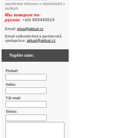
nepodáváme informace o objednávkách a
zásilkách
Мы говорим по-
русски
603443514
+420
Email:
elisa@aktual.cz
Email velkoobchod a partnerská
spolupráce:
aktual@aktual.cz
Napište nám:
Předmět:
Jméno:
Váš email:
Telefon: