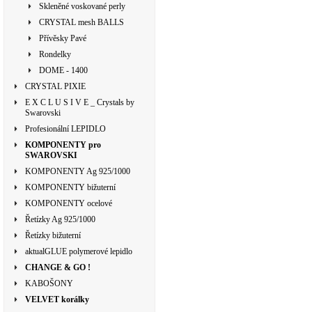
Skleněné voskované perly
CRYSTAL mesh BALLS
Přívěsky Pavé
Rondelky
DOME - 1400
CRYSTAL PIXIE
E X C L U S I V E _ Crystals by
Swarovski
Profesionální LEPIDLO
KOMPONENTY pro
SWAROVSKI
KOMPONENTY Ag 925/1000
KOMPONENTY bižuterní
KOMPONENTY ocelové
Řetízky Ag 925/1000
Řetízky bižuterní
aktualGLUE polymerové lepidlo
CHANGE & GO !
KABOŠONY
VELVET korálky