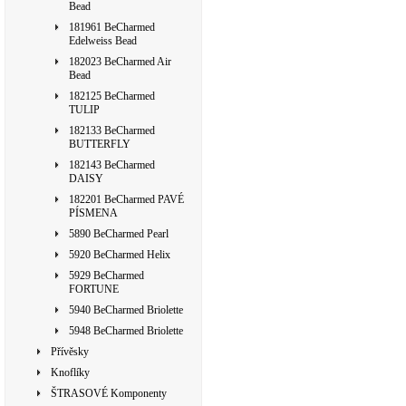
Bead
181961 BeCharmed
Edelweiss Bead
182023 BeCharmed Air
Bead
182125 BeCharmed
TULIP
182133 BeCharmed
BUTTERFLY
182143 BeCharmed
DAISY
182201 BeCharmed PAVÉ
PÍSMENA
5890 BeCharmed Pearl
5920 BeCharmed Helix
5929 BeCharmed
FORTUNE
5940 BeCharmed Briolette
5948 BeCharmed Briolette
Přívěsky
Knoflíky
ŠTRASOVÉ Komponenty