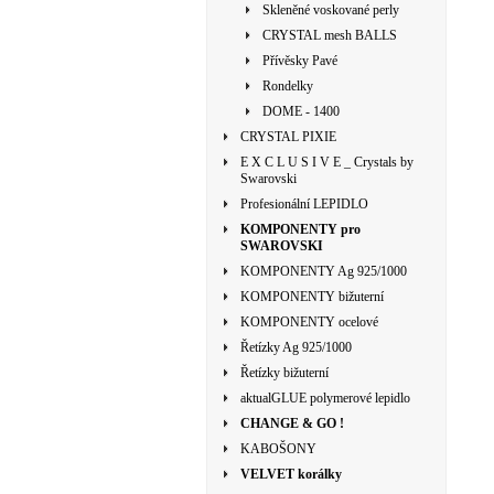
Skleněné voskované perly
CRYSTAL mesh BALLS
Přívěsky Pavé
Rondelky
DOME - 1400
CRYSTAL PIXIE
E X C L U S I V E _ Crystals by
Swarovski
Profesionální LEPIDLO
KOMPONENTY pro
SWAROVSKI
KOMPONENTY Ag 925/1000
KOMPONENTY bižuterní
KOMPONENTY ocelové
Řetízky Ag 925/1000
Řetízky bižuterní
aktualGLUE polymerové lepidlo
CHANGE & GO !
KABOŠONY
VELVET korálky