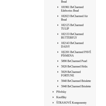
Bead
181961 BeCharmed
Edelweiss Bead
182023 BeCharmed Air
Bead
182125 BeCharmed
TULIP
182133 BeCharmed
BUTTERFLY
182143 BeCharmed
DAISY
182201 BeCharmed PAVÉ
PÍSMENA
5890 BeCharmed Pearl
5920 BeCharmed Helix
5929 BeCharmed
FORTUNE
5940 BeCharmed Briolette
5948 BeCharmed Briolette
Přívěsky
Knoflíky
ŠTRASOVÉ Komponenty