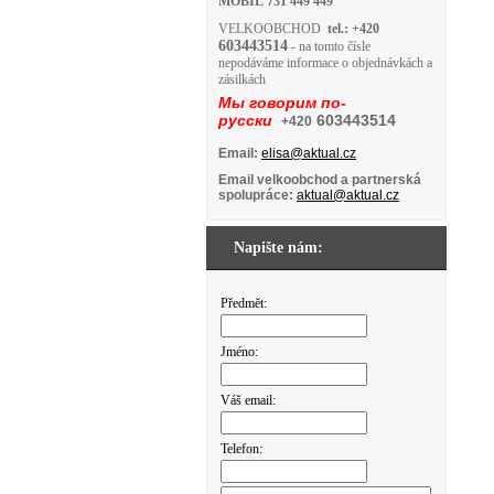
MOBIL
731 449 449
VELKOOBCHOD
tel.: +420
603443514
- na tomto čísle
nepodáváme informace o objednávkách a
zásilkách
Мы говорим по-
русски
603443514
+420
Email:
elisa@aktual.cz
Email velkoobchod a partnerská
spolupráce:
aktual@aktual.cz
Napište nám:
Předmět:
Jméno:
Váš email:
Telefon: