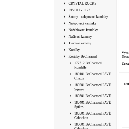
CRYSTAL ROCKS
RIVOLI - 1122
Šatony - nalepovací kamínky
Nalepovací kamínky
Nažehlovací kamínky
Našívací kameny
Tvarové kameny
Korálky
Výro
Korálky BeCharmed
Dostu
177512 BeCharmed
Cena
Rondelle
180101 BeCharmed PAVÉ
Chaton
18
180201 BeCharmed PAVÉ
Square
180301 BeCharmed PAVÉ
180401 BeCharmed PAVÉ
Spikes
180501 BeCharmed PAVÉ
Cabochon
180601 BeCharmed PAVÉ
Cabochon