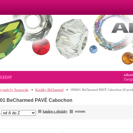
zákaz
HLEDAT
Zaregi
rystals by Swarovski
Korálky BeCharmed
180601 BeCharmed PAVÉ Cabochon
(8 prod
601 BeCharmed PAVÉ Cabochon
katalog s obrázky
seznam
: