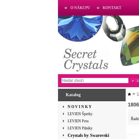
O NÁKUPU
KONTAKT
AKTUAL
www.aktual-koralky.cz
C
Katalog
180
N O V I N K Y
LEVIEN Šperky
Řadit
LEVIEN Pera
LEVIEN Pilníky
Crystals by Swarovski