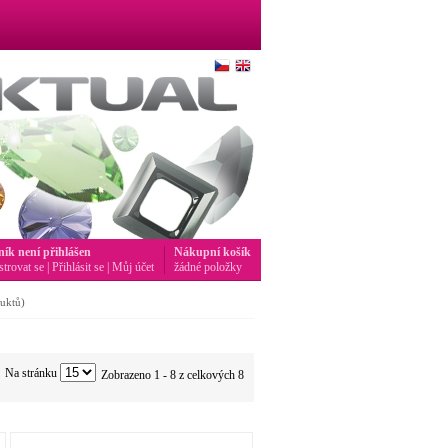
ník není přihlášen
Nákupní košík
strovat se
|
Přihlásit se
|
Můj účet
žádné položky
uktů)
Na stránku
Zobrazeno 1 - 8 z celkových 8