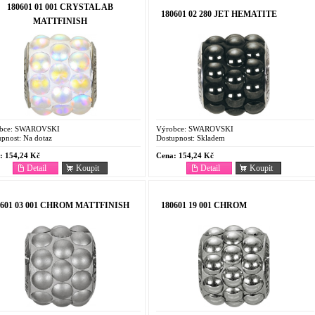
180601 01 001 CRYSTAL AB
180601 02 280 JET HEMATITE
MATTFINISH
bce:
SWAROVSKI
Výrobce:
SWAROVSKI
pnost:
Na dotaz
Dostupnost:
Skladem
:
154,24 Kč
Cena:
154,24 Kč
Detail
Koupit
Detail
Koupit
0601 03 001 CHROM MATTFINISH
180601 19 001 CHROM