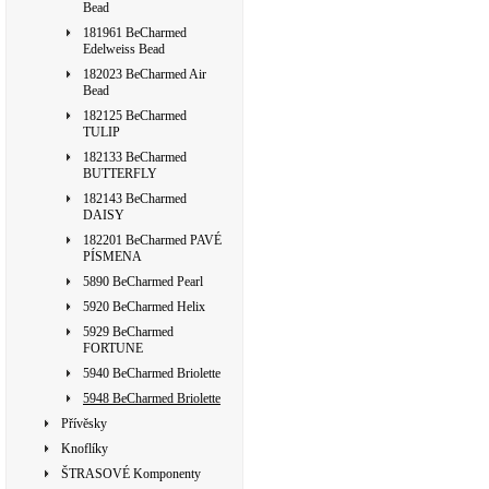
Bead
181961 BeCharmed
Edelweiss Bead
182023 BeCharmed Air
Bead
182125 BeCharmed
TULIP
182133 BeCharmed
BUTTERFLY
182143 BeCharmed
DAISY
182201 BeCharmed PAVÉ
PÍSMENA
5890 BeCharmed Pearl
5920 BeCharmed Helix
5929 BeCharmed
FORTUNE
5940 BeCharmed Briolette
5948 BeCharmed Briolette
Přívěsky
Knoflíky
ŠTRASOVÉ Komponenty