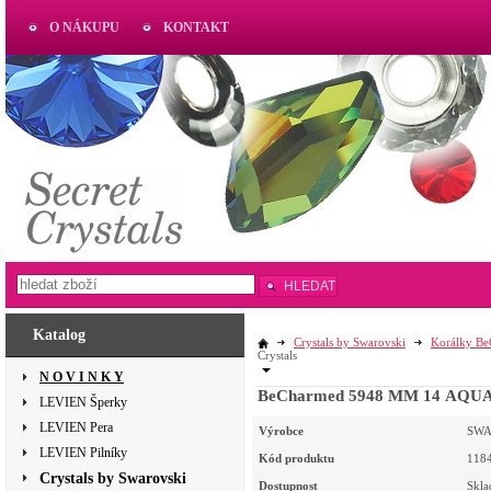
O NÁKUPU
KONTAKT
AKTUAL
www.aktual-koralky.cz
HLEDAT
Katalog
Crystals by Swarovski
Korálky B
Crystals
N O V I N K Y
BeCharmed 5948 MM 14 AQUAM
LEVIEN Šperky
LEVIEN Pera
Výrobce
SWA
LEVIEN Pilníky
Kód produktu
118
Crystals by Swarovski
Dostupnost
Skl