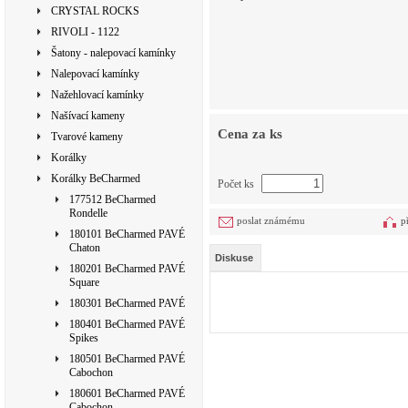
CRYSTAL ROCKS
RIVOLI - 1122
Šatony - nalepovací kamínky
Nalepovací kamínky
Nažehlovací kamínky
Našívací kameny
Cena za ks
Tvarové kameny
Korálky
Korálky BeCharmed
Počet ks
177512 BeCharmed
Rondelle
poslat známému
p
180101 BeCharmed PAVÉ
Chaton
Diskuse
180201 BeCharmed PAVÉ
Square
180301 BeCharmed PAVÉ
180401 BeCharmed PAVÉ
Spikes
180501 BeCharmed PAVÉ
Cabochon
180601 BeCharmed PAVÉ
Cabochon