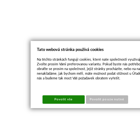
Tato webová stránka používá cookies
Na těchto stránkách fungují cookies, které naše společnosti využívaj
Zvolte prosím Vámi preferovanou variantu. Pokud byste nás potřebo
obraťte se prosím na společnost, jejíž stránky procházíte, nebo na 
nenakládáme, jak bychom měli, máte možnost podat stížnost u Úřadu
nás a budeme tak moct Váš požadavek obratem vyřešit.
Povolit vše
Povolit pouze nutné