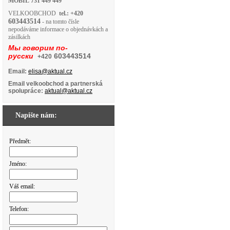
MOBIL
731 449 449
VELKOOBCHOD
tel.: +420
603443514
- na tomto čísle
nepodáváme informace o objednávkách a
zásilkách
Мы говорим по-
русски
603443514
+420
Email:
elisa@aktual.cz
Email velkoobchod a partnerská
spolupráce:
aktual@aktual.cz
Napište nám:
Předmět:
Jméno:
Váš email:
Telefon: