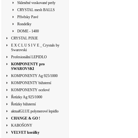
Skleněné voskované perly
CRYSTAL mesh BALLS
Přívěsky Pavé
Rondelky
DOME - 1400
CRYSTAL PIXIE
E X C L U S I V E _ Crystals by
Swarovski
Profesionální LEPIDLO
KOMPONENTY pro
SWAROVSKI
KOMPONENTY Ag 925/1000
KOMPONENTY bižuterní
KOMPONENTY ocelové
Řetízky Ag 925/1000
Řetízky bižuterní
aktualGLUE polymerové lepidlo
CHANGE & GO !
KABOŠONY
VELVET korálky