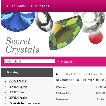
O NÁKUPU
KONTAKT
AKTUAL
www.aktual-koralky.cz
HLEDAT
Katalog
N O V I N K Y
BeCharmed 181101 
BeCharmed 181101 MIX BLACK D
N O V I N K Y
LEVIEN Šperky
Výrobce
AKTUA
LEVIEN Pera
Kód produktu
1811M1
LEVIEN Pilníky
Dostupnost
Skladem
Crystals by Swarovski