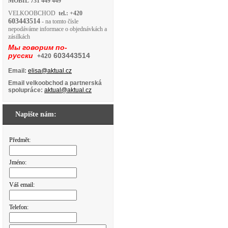
MOBIL
731 449 449
VELKOOBCHOD
tel.: +420
603443514
- na tomto čísle
nepodáváme informace o objednávkách a
zásilkách
Мы говорим по-
русски
603443514
+420
Email:
elisa@aktual.cz
Email velkoobchod a partnerská
spolupráce:
aktual@aktual.cz
Napište nám:
Předmět:
Jméno:
Váš email:
Telefon: