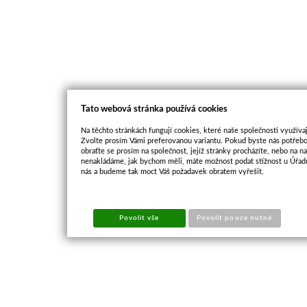
Tato webová stránka používá cookies
Na těchto stránkách fungují cookies, které naše společnosti využívaj
Zvolte prosím Vámi preferovanou variantu. Pokud byste nás potřebo
obraťte se prosím na společnost, jejíž stránky procházíte, nebo na 
nenakládáme, jak bychom měli, máte možnost podat stížnost u Úřadu
nás a budeme tak moct Váš požadavek obratem vyřešit.
Povolit vše
Povolit pouze nutné