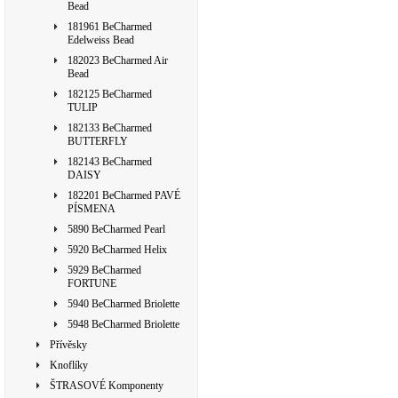
Bead
181961 BeCharmed
Edelweiss Bead
182023 BeCharmed Air
Bead
182125 BeCharmed
TULIP
182133 BeCharmed
BUTTERFLY
182143 BeCharmed
DAISY
182201 BeCharmed PAVÉ
PÍSMENA
5890 BeCharmed Pearl
5920 BeCharmed Helix
5929 BeCharmed
FORTUNE
5940 BeCharmed Briolette
5948 BeCharmed Briolette
Přívěsky
Knoflíky
ŠTRASOVÉ Komponenty