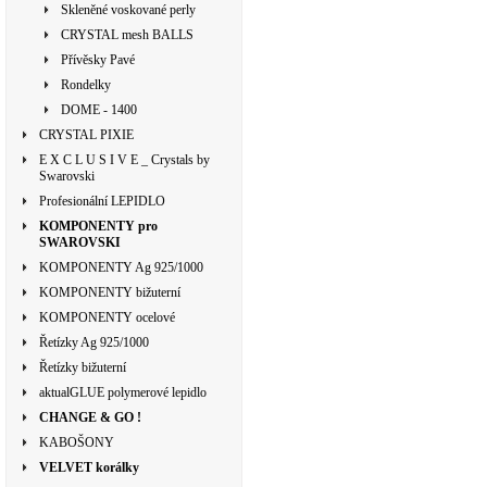
Skleněné voskované perly
CRYSTAL mesh BALLS
Přívěsky Pavé
Rondelky
DOME - 1400
CRYSTAL PIXIE
E X C L U S I V E _ Crystals by
Swarovski
Profesionální LEPIDLO
KOMPONENTY pro
SWAROVSKI
KOMPONENTY Ag 925/1000
KOMPONENTY bižuterní
KOMPONENTY ocelové
Řetízky Ag 925/1000
Řetízky bižuterní
aktualGLUE polymerové lepidlo
CHANGE & GO !
KABOŠONY
VELVET korálky