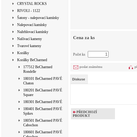
CRYSTAL ROCKS
RIVOLI - 1122
Šatony - nalepovací kamínky
Nalepovací kamínky
Nažehlovací kamínky
Cena za ks
Našívací kameny
Tvarové kameny
Korálky
Počet ks
Korálky BeCharmed
177512 BeCharmed
poslat známému
p
Rondelle
180101 BeCharmed PAVÉ
Diskuse
Chaton
180201 BeCharmed PAVÉ
Square
180301 BeCharmed PAVÉ
180401 BeCharmed PAVÉ
PŘEDCHOZÍ
Spikes
PRODUKT
180501 BeCharmed PAVÉ
Cabochon
180601 BeCharmed PAVÉ
Cabochon