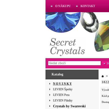
O NÁKUPU
KONTAKT
AKTUAL
www.aktual-koralky.cz
Katalog
182
N O V I N K Y
LEVIEN Šperky
Výrob
LEVIEN Pera
Kód p
LEVIEN Pilníky
Dostu
Crystals by Swarovski