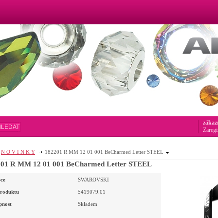
zákaz
HLEDAT
Zaregi
N O V I N K Y
182201 R MM 12 01 001 BeCharmed Letter STEEL
201 R MM 12 01 001 BeCharmed Letter STEEL
ce
SWAROVSKI
roduktu
5419079.01
pnost
Skladem