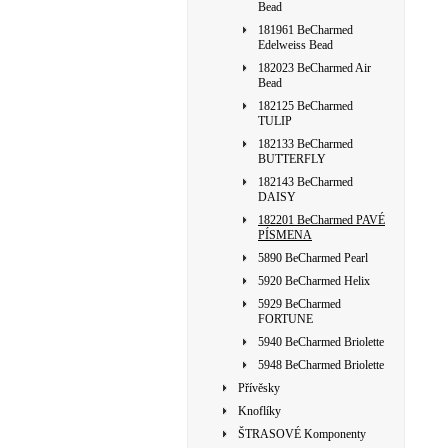
Bead
181961 BeCharmed
Edelweiss Bead
182023 BeCharmed Air
Bead
182125 BeCharmed
TULIP
182133 BeCharmed
BUTTERFLY
182143 BeCharmed
DAISY
182201 BeCharmed PAVÉ
PÍSMENA
5890 BeCharmed Pearl
5920 BeCharmed Helix
5929 BeCharmed
FORTUNE
5940 BeCharmed Briolette
5948 BeCharmed Briolette
Přívěsky
Knoflíky
ŠTRASOVÉ Komponenty