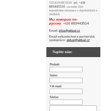
VELKOOBCHOD
tel.: +420
603443514
- na tomto čísle
nepodáváme informace o objednávkách a
zásilkách
Мы говорим по-
русски
603443514
+420
Email:
elisa@aktual.cz
Email velkoobchod a partnerská
spolupráce:
aktual@aktual.cz
Napište nám:
Předmět:
Jméno:
Váš email:
Telefon: