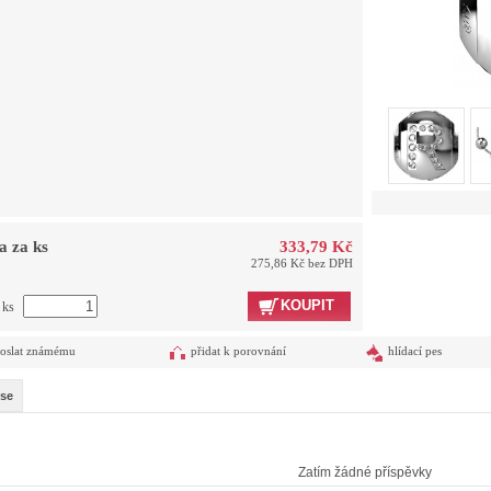
a za ks
333,79 Kč
275,86 Kč bez DPH
KOUPIT
 ks
oslat známému
přidat k porovnání
hlídací pes
se
Zatím žádné příspěvky