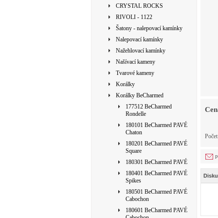
CRYSTAL ROCKS
RIVOLI - 1122
Šatony - nalepovací kamínky
Nalepovací kamínky
Nažehlovací kamínky
Našívací kameny
Tvarové kameny
Korálky
Korálky BeCharmed
177512 BeCharmed
Cen
Rondelle
180101 BeCharmed PAVÉ
Chaton
Počet
180201 BeCharmed PAVÉ
Square
p
180301 BeCharmed PAVÉ
180401 BeCharmed PAVÉ
Disku
Spikes
180501 BeCharmed PAVÉ
Cabochon
180601 BeCharmed PAVÉ
Cabochon