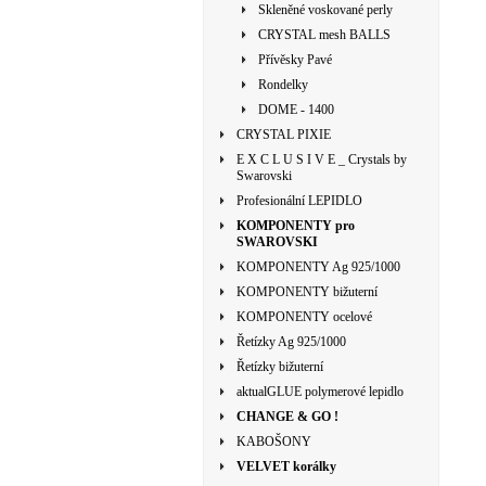
Skleněné voskované perly
CRYSTAL mesh BALLS
Přívěsky Pavé
Rondelky
DOME - 1400
CRYSTAL PIXIE
E X C L U S I V E _ Crystals by
Swarovski
Profesionální LEPIDLO
KOMPONENTY pro
SWAROVSKI
KOMPONENTY Ag 925/1000
KOMPONENTY bižuterní
KOMPONENTY ocelové
Řetízky Ag 925/1000
Řetízky bižuterní
aktualGLUE polymerové lepidlo
CHANGE & GO !
KABOŠONY
VELVET korálky