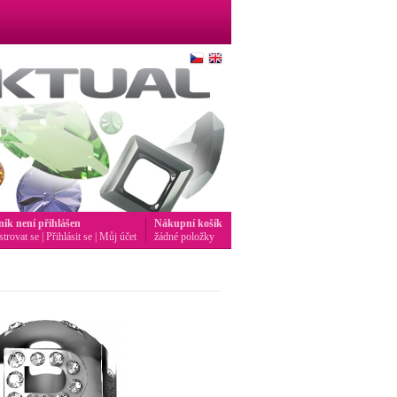
ník není přihlášen
Nákupní košík
strovat se
|
Přihlásit se
|
Můj účet
žádné položky