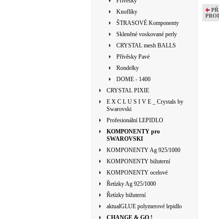
Přívěsky
PŘ
Knoflíky
PRO
ŠTRASOVÉ Komponenty
Skleněné voskované perly
CRYSTAL mesh BALLS
Přívěsky Pavé
Rondelky
DOME - 1400
CRYSTAL PIXIE
E X C L U S I V E _ Crystals by
Swarovski
Profesionální LEPIDLO
KOMPONENTY pro
SWAROVSKI
KOMPONENTY Ag 925/1000
KOMPONENTY bižuterní
KOMPONENTY ocelové
Řetízky Ag 925/1000
Řetízky bižuterní
aktualGLUE polymerové lepidlo
CHANGE & GO !