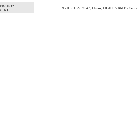
EDCHOZÍ
RIVOLI 1122 SS 47, 10mm, LIGHT SIAM F - Secre
DUKT