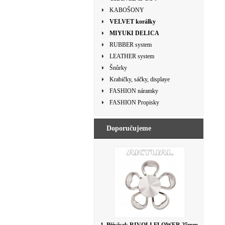
KABOŠONY
VELVET korálky
MIYUKI DELICA
RUBBER system
LEATHER system
Šnůrky
Krabičky, sáčky, displaye
FASHION náramky
FASHION Propisky
Doporučujeme