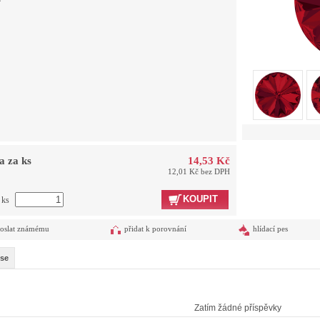
a za ks
14,53 Kč
12,01 Kč bez DPH
KOUPIT
 ks
oslat známému
přidat k porovnání
hlídací pes
se
Zatím žádné příspěvky