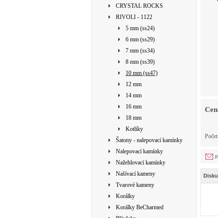
CRYSTAL ROCKS
RIVOLI - 1122
5 mm (ss24)
6 mm (ss29)
7 mm (ss34)
8 mm (ss39)
10 mm (ss47)
12 mm
14 mm
16 mm
Cen
18 mm
Kotlíky
Počet
Šatony - nalepovací kamínky
Nalepovací kamínky
p
Nažehlovací kamínky
Našívací kameny
Disku
Tvarové kameny
Korálky
Korálky BeCharmed