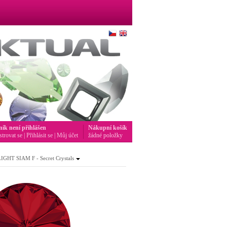
ník není přihlášen
Nákupní košík
strovat se
|
Přihlásit se
|
Můj účet
žádné položky
GHT SIAM F - Secret Crystals