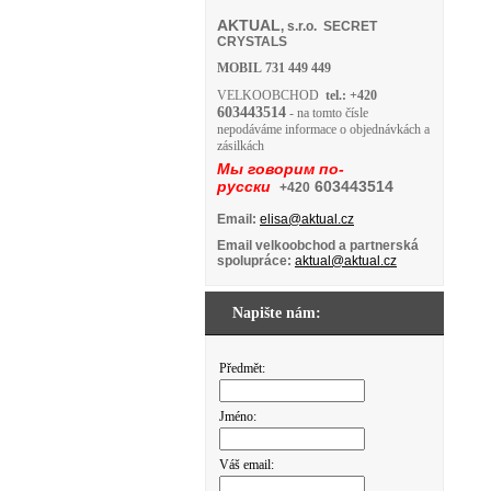
AKTUAL
, s.r.o. SECRET
CRYSTALS
MOBIL
731 449 449
VELKOOBCHOD
tel.: +420
603443514
- na tomto čísle
nepodáváme informace o objednávkách a
zásilkách
Мы говорим по-
русски
603443514
+420
Email:
elisa@aktual.cz
Email velkoobchod a partnerská
spolupráce:
aktual@aktual.cz
Napište nám:
Předmět:
Jméno:
Váš email: