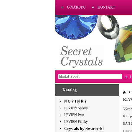
O NÁKUPU
KONTAKT
AKTUAL
www.aktual-koralky.cz
Katalog
RIVO
N O V I N K Y
LEVIEN Šperky
Výrob
LEVIEN Pera
Kód p
LEVIEN Pilníky
EAN 
Crystals by Swarovski
Dostu