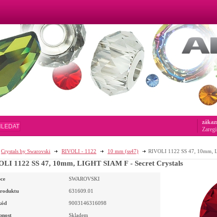
zákaz
HLEDAT
Zaregi
Crystals by Swarovski
RIVOLI - 1122
10 mm (ss47)
RIVOLI 1122 SS 47, 10mm, LI
LI 1122 SS 47, 10mm, LIGHT SIAM F - Secret Crystals
ce
SWAROVSKI
roduktu
631609.01
kód
9003146316098
pnost
Skladem