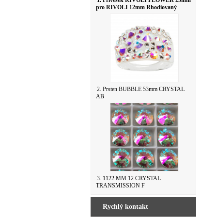
1. Přívěsek RIVOLI FLOWER 25mm
pro RIVOLI 12mm Rhodiovaný
2. Prsten BUBBLE 53mm CRYSTAL
AB
3. 1122 MM 12 CRYSTAL
TRANSMISSION F
Rychlý kontakt