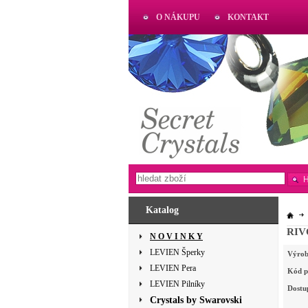
O NÁKUPU
KONTAKT
AKTUAL
www.aktual-koralky.cz
Katalog
RIVO
N O V I N K Y
LEVIEN Šperky
Výrob
LEVIEN Pera
Kód p
LEVIEN Pilníky
Dostu
Crystals by Swarovski