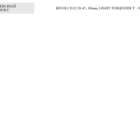
EDCHOZÍ
RIVOLI 1122 SS 47, 10mm, LIGHT TURQUOISE F - Se
DUKT