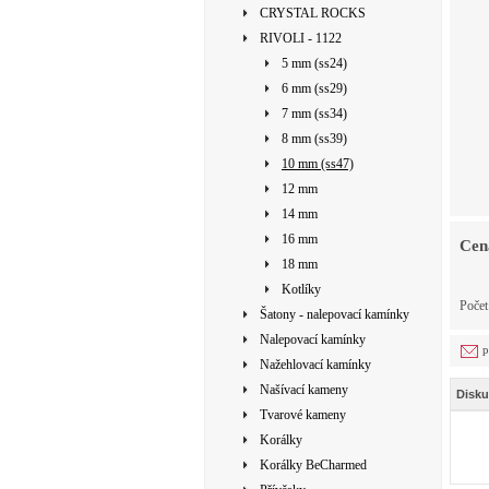
CRYSTAL ROCKS
RIVOLI - 1122
5 mm (ss24)
6 mm (ss29)
7 mm (ss34)
8 mm (ss39)
10 mm (ss47)
12 mm
14 mm
16 mm
Cen
18 mm
Kotlíky
Počet
Šatony - nalepovací kamínky
Nalepovací kamínky
p
Nažehlovací kamínky
Našívací kameny
Disku
Tvarové kameny
Korálky
Korálky BeCharmed