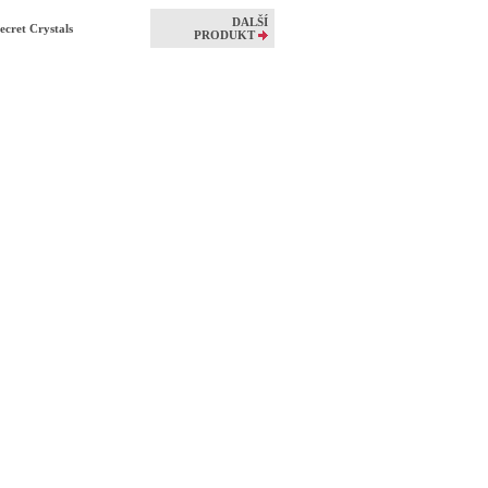
DALŠÍ
cret Crystals
PRODUKT