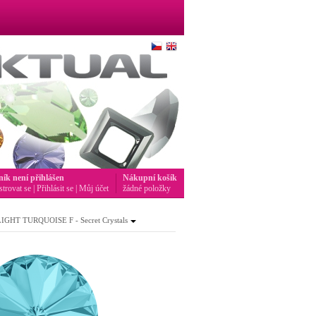
ník není přihlášen
Nákupní košík
strovat se
|
Přihlásit se
|
Můj účet
žádné položky
IGHT TURQUOISE F - Secret Crystals