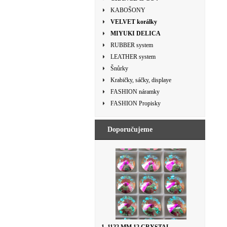
KABOŠONY
VELVET korálky
MIYUKI DELICA
RUBBER system
LEATHER system
Šnůrky
Krabičky, sáčky, displaye
FASHION náramky
FASHION Propisky
Doporučujeme