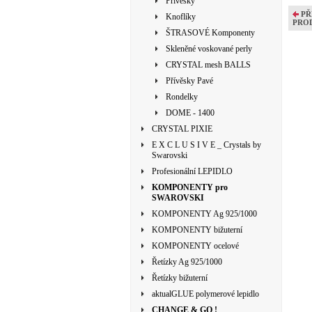
Přívěsky
PŘ
Knoflíky
PRO
ŠTRASOVÉ Komponenty
Skleněné voskované perly
CRYSTAL mesh BALLS
Přívěsky Pavé
Rondelky
DOME - 1400
CRYSTAL PIXIE
E X C L U S I V E _ Crystals by
Swarovski
Profesionální LEPIDLO
KOMPONENTY pro
SWAROVSKI
KOMPONENTY Ag 925/1000
KOMPONENTY bižuterní
KOMPONENTY ocelové
Řetízky Ag 925/1000
Řetízky bižuterní
aktualGLUE polymerové lepidlo
CHANGE & GO !