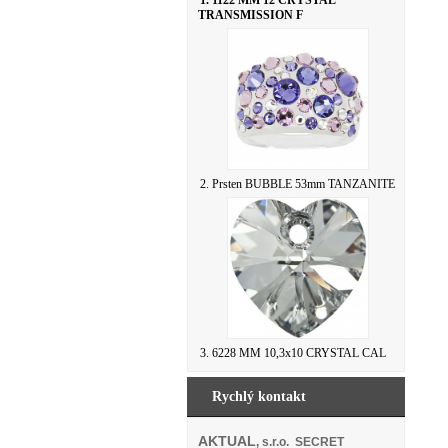
1. 1122 MM 12 CRYSTAL
TRANSMISSION F
2. Prsten BUBBLE 53mm TANZANITE
3. 6228 MM 10,3x10 CRYSTAL CAL
Rychlý kontakt
AKTUAL
, s.r.o. SECRET