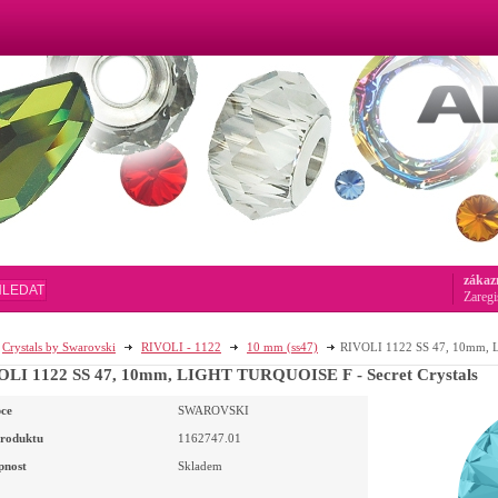
zákaz
HLEDAT
Zaregi
Crystals by Swarovski
RIVOLI - 1122
10 mm (ss47)
RIVOLI 1122 SS 47, 10mm, L
LI 1122 SS 47, 10mm, LIGHT TURQUOISE F - Secret Crystals
ce
SWAROVSKI
roduktu
1162747.01
pnost
Skladem