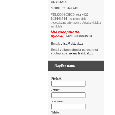
CRYSTALS
MOBIL
731 449 449
VELKOOBCHOD
tel.: +420
603443514
- na tomto čísle
nepodáváme informace o objednávkách a
zásilkách
Мы говорим по-
русски
603443514
+420
Email:
elisa@aktual.cz
Email velkoobchod a partnerská
spolupráce:
aktual@aktual.cz
Napište nám:
Předmět:
Jméno:
Váš email:
Telefon: