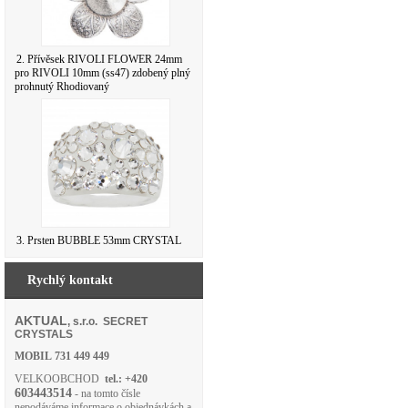
2. Přívěsek RIVOLI FLOWER 24mm
pro RIVOLI 10mm (ss47) zdobený plný
prohnutý Rhodiovaný
3. Prsten BUBBLE 53mm CRYSTAL
Rychlý kontakt
AKTUAL
, s.r.o. SECRET
CRYSTALS
MOBIL
731 449 449
VELKOOBCHOD
tel.: +420
603443514
- na tomto čísle
nepodáváme informace o objednávkách a