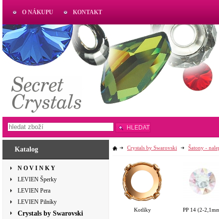
O NÁKUPU
KONTAKT
AKTUAL
www.aktual-koralky.cz
HLEDAT
Crystals by Swarovski
Šatony - nal
Katalog
N O V I N K Y
LEVIEN Šperky
LEVIEN Pera
LEVIEN Pilníky
Kotlíky
PP 14 (2-2,1m
Crystals by Swarovski