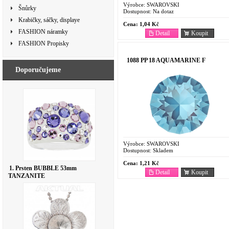
Výrobce:
SWAROVSKI
Šnůrky
Dostupnost:
Na dotaz
Krabičky, sáčky, displaye
Cena:
1,04 Kč
FASHION náramky
Detail
Koupit
FASHION Propisky
1088 PP 18 AQUAMARINE F
Doporučujeme
Výrobce:
SWAROVSKI
Dostupnost:
Skladem
Cena:
1,21 Kč
1. Prsten BUBBLE 53mm
Detail
Koupit
TANZANITE