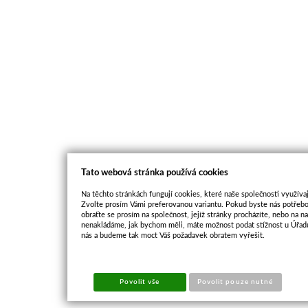
Tato webová stránka používá cookies
Na těchto stránkách fungují cookies, které naše společnosti využívaj
Zvolte prosím Vámi preferovanou variantu. Pokud byste nás potřebo
obraťte se prosím na společnost, jejíž stránky procházíte, nebo na 
nenakládáme, jak bychom měli, máte možnost podat stížnost u Úřadu
nás a budeme tak moct Váš požadavek obratem vyřešit.
Povolit vše
Povolit pouze nutné