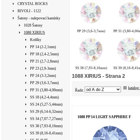
CRYSTAL ROCKS
RIVOLI - 1122
Šatony - nalepovací kamínky
1028 Šatony
PP 29 (3,6-3,7mm)
PP 31 (3,80-4,0
1088 XIRIUS
Kotlíky
PP 14 (2-2,1mm)
PP 18 (2,4-2,5mm)
PP 21 (2,7-2,8mm)
SS 38 (7,93-8,16mm)
SS 39 (8,16-8,4
PP 23 (2,9-3mm)
1088 XIRIUS
- Strana 2
PP 24 (3-3,2mm)
PP 29 (3,6-3,7mm)
katalog
PP 31 (3,80-4,00mm)
Řadit:
SS 18 (4,2-4,4mm)
SS 24 (5,27-5,44mm)
SS 29 (6,14-6,32mm)
1088 PP 14 LIGHT SAPPHIRE F
SS 34 (7,07-7,27mm)
SS 38 (7,93-8,16mm)
SS 39 (8,16-8,41mm)