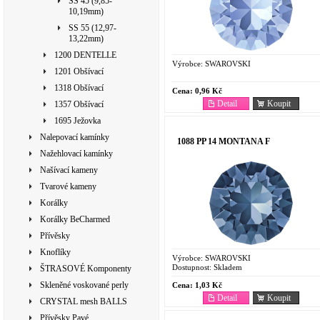
SS 45 (9,85-
10,19mm)
SS 55 (12,97-
13,22mm)
1200 DENTELLE
Výrobce:
SWAROVSKI
1201 Obšívací
1318 Obšívací
Cena:
0,96 Kč
Detail
Koupit
1357 Obšívací
1695 Ježovka
Nalepovací kamínky
1088 PP 14 MONTANA F
Nažehlovací kamínky
Našívací kameny
Tvarové kameny
Korálky
Korálky BeCharmed
Přívěsky
Knoflíky
Výrobce:
SWAROVSKI
Dostupnost:
Skladem
ŠTRASOVÉ Komponenty
Skleněné voskované perly
Cena:
1,03 Kč
Detail
Koupit
CRYSTAL mesh BALLS
Přívěsky Pavé