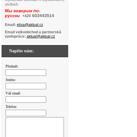
zásilkách
Мы говорим по-
русски
603443514
+420
Email:
elisa@aktual.cz
Email velkoobchod a partnerská
spolupráce:
aktual@aktual.cz
Napište nám:
Předmět:
Jméno:
Váš email:
Telefon: