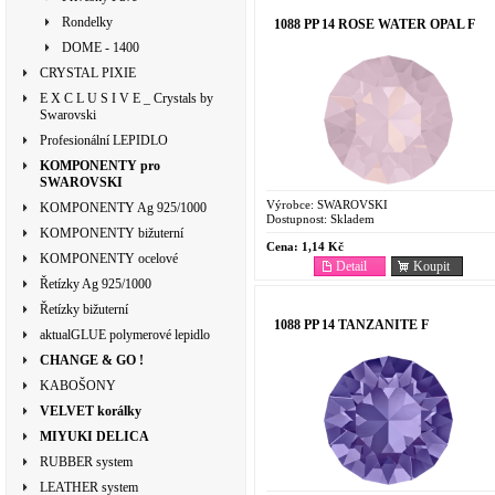
Rondelky
1088 PP 14 ROSE WATER OPAL F
DOME - 1400
CRYSTAL PIXIE
E X C L U S I V E _ Crystals by
Swarovski
Profesionální LEPIDLO
KOMPONENTY pro
SWAROVSKI
Výrobce:
SWAROVSKI
KOMPONENTY Ag 925/1000
Dostupnost:
Skladem
KOMPONENTY bižuterní
Cena:
1,14 Kč
KOMPONENTY ocelové
Detail
Koupit
Řetízky Ag 925/1000
Řetízky bižuterní
1088 PP 14 TANZANITE F
aktualGLUE polymerové lepidlo
CHANGE & GO !
KABOŠONY
VELVET korálky
MIYUKI DELICA
RUBBER system
LEATHER system