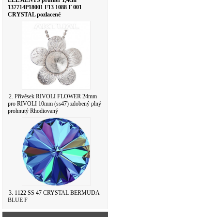
ELEMENTS průměr 1,4cm
137714P18001 F13 1088 F 001
CRYSTAL pozlacené
2. Přívěsek RIVOLI FLOWER 24mm
pro RIVOLI 10mm (ss47) zdobený plný
prohnutý Rhodiovaný
3. 1122 SS 47 CRYSTAL BERMUDA
BLUE F