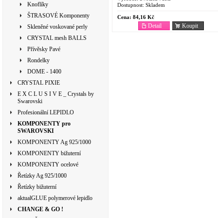
Knoflíky
Dostupnost:
Skladem
ŠTRASOVÉ Komponenty
Cena:
84,16 Kč
Detail
Koupit
Skleněné voskované perly
CRYSTAL mesh BALLS
Přívěsky Pavé
Rondelky
DOME - 1400
CRYSTAL PIXIE
E X C L U S I V E _ Crystals by
Swarovski
Profesionální LEPIDLO
KOMPONENTY pro
SWAROVSKI
KOMPONENTY Ag 925/1000
KOMPONENTY bižuterní
KOMPONENTY ocelové
Řetízky Ag 925/1000
Řetízky bižuterní
aktualGLUE polymerové lepidlo
CHANGE & GO !