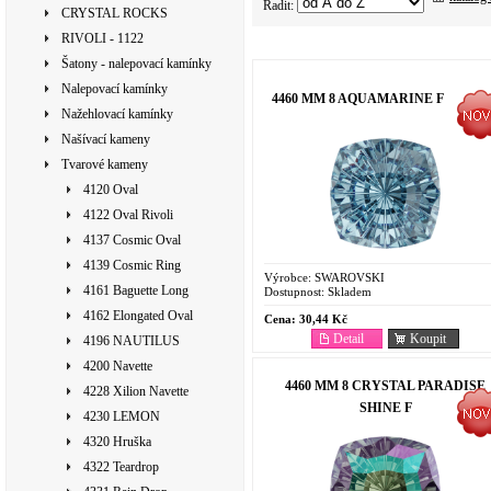
Řadit:
CRYSTAL ROCKS
RIVOLI - 1122
Šatony - nalepovací kamínky
Nalepovací kamínky
4460 MM 8 AQUAMARINE F
Nažehlovací kamínky
Našívací kameny
Tvarové kameny
4120 Oval
4122 Oval Rivoli
4137 Cosmic Oval
4139 Cosmic Ring
Výrobce:
SWAROVSKI
4161 Baguette Long
Dostupnost:
Skladem
4162 Elongated Oval
Cena:
30,44 Kč
Detail
Koupit
4196 NAUTILUS
4200 Navette
4460 MM 8 CRYSTAL PARADISE
4228 Xilion Navette
SHINE F
4230 LEMON
4320 Hruška
4322 Teardrop