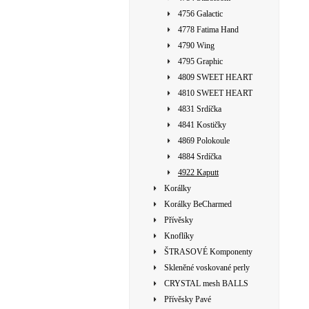
4756 Galactic
4778 Fatima Hand
4790 Wing
4795 Graphic
4809 SWEET HEART
4810 SWEET HEART
4831 Srdíčka
4841 Kostičky
4869 Polokoule
4884 Srdíčka
4922 Kaputt
Korálky
Korálky BeCharmed
Přívěsky
Knoflíky
ŠTRASOVÉ Komponenty
Skleněné voskované perly
CRYSTAL mesh BALLS
Přívěsky Pavé