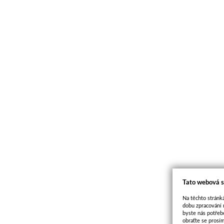
Tato webová s
Na těchto stránká
dobu zpracování 
byste nás potřeb
obraťte se prosí