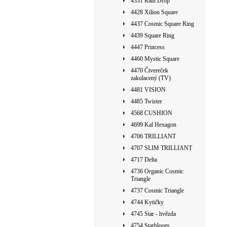
4331 Rain Drop
4428 Xilion Square
4437 Cosmic Square Ring
4439 Square Ring
4447 Princess
4460 Mystic Square
4470 Čtvereček
zakulacený (TV)
4481 VISION
4485 Twister
4568 CUSHION
4699 Kal Hexagon
4706 TRILLIANT
4707 SLIM TRILLIANT
4717 Delta
4736 Organic Cosmic
Triangle
4737 Cosmic Triangle
4744 Kytičky
4745 Star - hvězda
4754 Starbloom