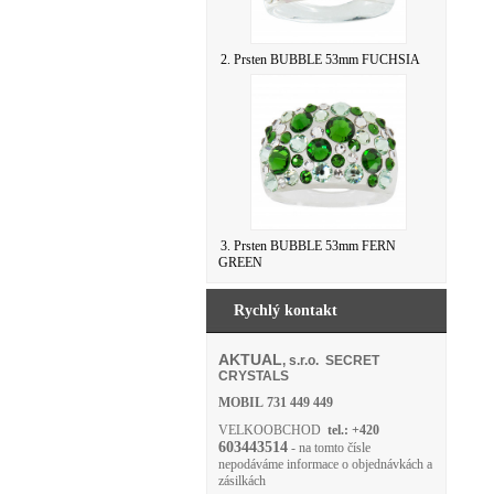
2. Prsten BUBBLE 53mm FUCHSIA
3. Prsten BUBBLE 53mm FERN
GREEN
Rychlý kontakt
AKTUAL
, s.r.o. SECRET
CRYSTALS
MOBIL
731 449 449
VELKOOBCHOD
tel.: +420
603443514
- na tomto čísle
nepodáváme informace o objednávkách a
zásilkách