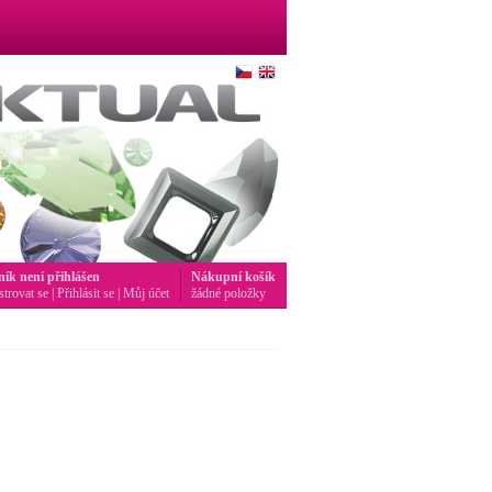
ník není přihlášen
Nákupní košík
strovat se
|
Přihlásit se
|
Můj účet
žádné položky