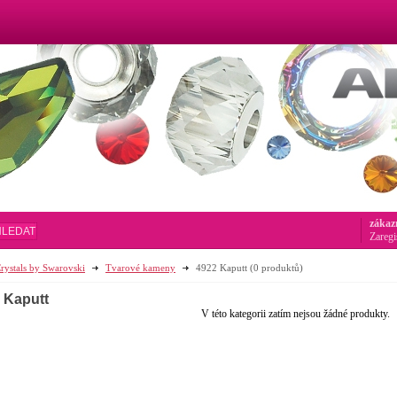
zákaz
HLEDAT
Zaregi
rystals by Swarovski
Tvarové kameny
4922 Kaputt
(0 produktů)
 Kaputt
V této kategorii zatím nejsou žádné produkty.