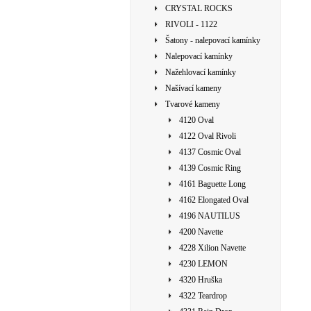
CRYSTAL ROCKS
RIVOLI - 1122
Šatony - nalepovací kamínky
Nalepovací kamínky
Nažehlovací kamínky
Našívací kameny
Tvarové kameny
4120 Oval
4122 Oval Rivoli
4137 Cosmic Oval
4139 Cosmic Ring
4161 Baguette Long
4162 Elongated Oval
4196 NAUTILUS
4200 Navette
4228 Xilion Navette
4230 LEMON
4320 Hruška
4322 Teardrop