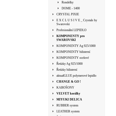
Rondelky
DOME - 1400
CRYSTAL PIXIE
E X C L U S I V E _ Crystals by
Swarovski
Profesionální LEPIDLO
KOMPONENTY pro
SWAROVSKI
KOMPONENTY Ag 925/1000
KOMPONENTY bižuterní
KOMPONENTY ocelové
Řetízky Ag 925/1000
Řetízky bižuterní
aktualGLUE polymerové lepidlo
CHANGE & GO !
KABOŠONY
VELVET korálky
MIYUKI DELICA
RUBBER system
LEATHER system