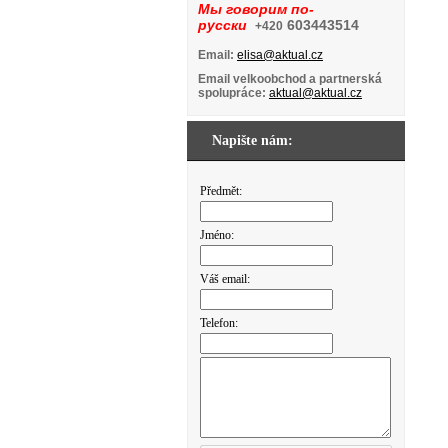
Мы говорим по-
русски
603443514
+420
Email:
elisa@aktual.cz
Email velkoobchod a partnerská
spolupráce:
aktual@aktual.cz
Napište nám:
Předmět:
Jméno:
Váš email:
Telefon: