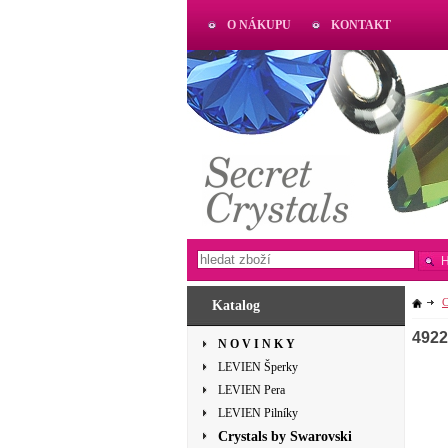
O NÁKUPU
KONTAKT
AKTUAL
www.aktual-koralky.cz
C
Katalog
4922
N O V I N K Y
LEVIEN Šperky
LEVIEN Pera
LEVIEN Pilníky
Crystals by Swarovski