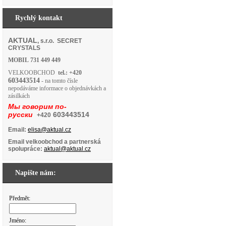
Rychlý kontakt
AKTUAL
, s.r.o. SECRET
CRYSTALS
MOBIL
731 449 449
VELKOOBCHOD
tel.: +420
603443514
- na tomto čísle
nepodáváme informace o objednávkách a
zásilkách
Мы говорим по-
русски
603443514
+420
Email:
elisa@aktual.cz
Email velkoobchod a partnerská
spolupráce:
aktual@aktual.cz
Napište nám:
Předmět:
Jméno: