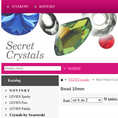
O NÁKUPU
KONTAKT
AKTUAL
www.aktual-koralky.cz
HLEDAT
VELVET korálky
Bead 10mm
(5 pr
Katalog
Bead 10mm
N O V I N K Y
LEVIEN Šperky
katalog
Řadit:
LEVIEN Pera
LEVIEN Pilníky
Crystals by Swarovski