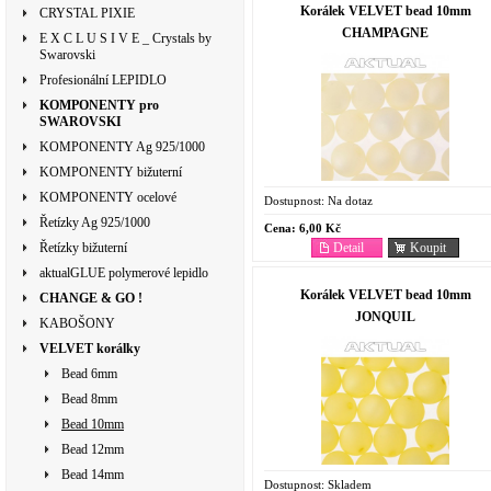
Korálek VELVET bead 10mm
CRYSTAL PIXIE
CHAMPAGNE
E X C L U S I V E _ Crystals by
Swarovski
Profesionální LEPIDLO
KOMPONENTY pro
SWAROVSKI
KOMPONENTY Ag 925/1000
KOMPONENTY bižuterní
KOMPONENTY ocelové
Dostupnost:
Na dotaz
Řetízky Ag 925/1000
Cena:
6,00 Kč
Detail
Koupit
Řetízky bižuterní
aktualGLUE polymerové lepidlo
Korálek VELVET bead 10mm
CHANGE & GO !
JONQUIL
KABOŠONY
VELVET korálky
Bead 6mm
Bead 8mm
Bead 10mm
Bead 12mm
Bead 14mm
Dostupnost:
Skladem