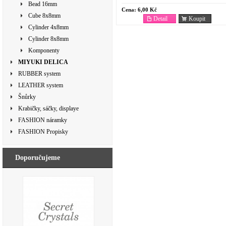
Bead 16mm
Cena:
6,00 Kč
Cube 8x8mm
Detail
Koupit
Cylinder 4x8mm
Cylinder 8x8mm
Komponenty
MIYUKI DELICA
RUBBER system
LEATHER system
Šnůrky
Krabičky, sáčky, displaye
FASHION náramky
FASHION Propisky
Doporučujeme