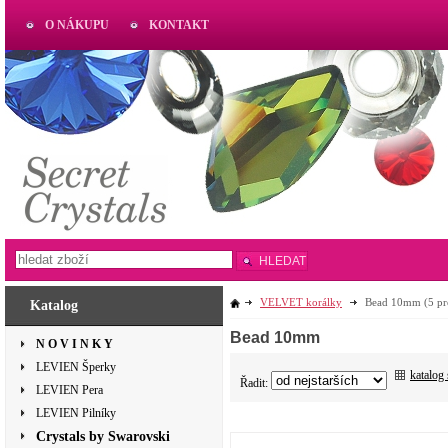
O NÁKUPU
KONTAKT
AKTUAL
www.aktual-koralky.cz
HLEDAT
VELVET korálky
Bead 10mm
(5 pr
Katalog
Bead 10mm
N O V I N K Y
LEVIEN Šperky
katalog
Řadit:
LEVIEN Pera
LEVIEN Pilníky
Crystals by Swarovski