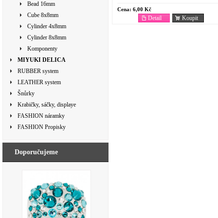
Bead 16mm
Cena:
6,00 Kč
Cube 8x8mm
Detail
Koupit
Cylinder 4x8mm
Cylinder 8x8mm
Komponenty
MIYUKI DELICA
RUBBER system
LEATHER system
Šnůrky
Krabičky, sáčky, displaye
FASHION náramky
FASHION Propisky
Doporučujeme