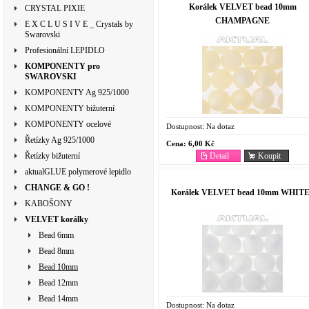
Korálek VELVET bead 10mm
CRYSTAL PIXIE
CHAMPAGNE
E X C L U S I V E _ Crystals by
Swarovski
Profesionální LEPIDLO
KOMPONENTY pro
SWAROVSKI
KOMPONENTY Ag 925/1000
KOMPONENTY bižuterní
KOMPONENTY ocelové
Dostupnost:
Na dotaz
Řetízky Ag 925/1000
Cena:
6,00 Kč
Detail
Koupit
Řetízky bižuterní
aktualGLUE polymerové lepidlo
CHANGE & GO !
Korálek VELVET bead 10mm WHIT
KABOŠONY
VELVET korálky
Bead 6mm
Bead 8mm
Bead 10mm
Bead 12mm
Bead 14mm
Dostupnost:
Na dotaz