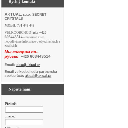
Rychlý kontakt
AKTUAL
, s.r.o. SECRET
CRYSTALS
MOBIL
731 449 449
VELKOOBCHOD
tel.: +420
603443514
- na tomto čísle
nepodáváme informace o objednávkách a
zásilkách
Мы говорим по-
русски
603443514
+420
Email:
elisa@aktual.cz
Email velkoobchod a partnerská
spolupráce:
aktual@aktual.cz
Napište nám:
Předmět:
Jméno: