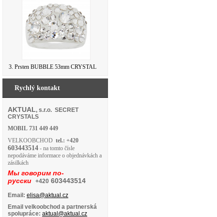
3. Prsten BUBBLE 53mm CRYSTAL
Rychlý kontakt
AKTUAL
, s.r.o. SECRET
CRYSTALS
MOBIL
731 449 449
VELKOOBCHOD
tel.: +420
603443514
- na tomto čísle
nepodáváme informace o objednávkách a
zásilkách
Мы говорим по-
русски
603443514
+420
Email:
elisa@aktual.cz
Email velkoobchod a partnerská
spolupráce:
aktual@aktual.cz