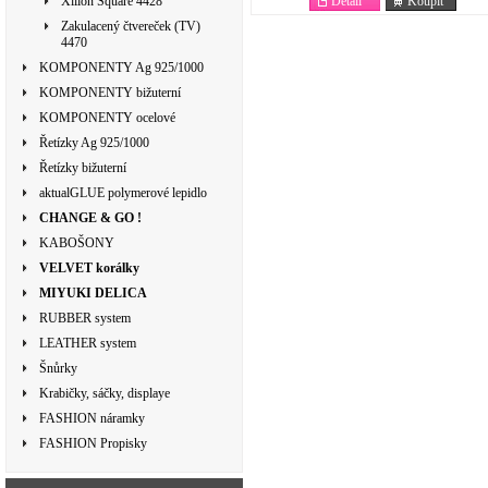
Detail
Koupit
Xilion Square 4428
Zakulacený čtvereček (TV)
4470
KOMPONENTY Ag 925/1000
KOMPONENTY bižuterní
KOMPONENTY ocelové
Řetízky Ag 925/1000
Řetízky bižuterní
aktualGLUE polymerové lepidlo
CHANGE & GO !
KABOŠONY
VELVET korálky
MIYUKI DELICA
RUBBER system
LEATHER system
Šnůrky
Krabičky, sáčky, displaye
FASHION náramky
FASHION Propisky