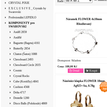
Řadit:
CRYSTAL PIXIE
E X C L U S I V E _ Crystals by
Swarovski
Profesionální LEPIDLO
Náramek FLOWER 4x10mm
KOMPONENTY pro
Rhodiovaný
SWAROVSKI
Anděl 2859
Andělé
Baguette (Bageta) 4161
Butterfly 2854
Chaton (Šaton) 1088
Chessboard 2493
Dostupnost:
Skladem
Chessboard Circle 2035
Cena:
188,00 Kč
Cosmic
Detail
Koupit
Crystal Rocks
Náušnice klapka FLOWER 10mm,
Cube (Kostičky) 4841
Ag925+Au, 0.78g
Cushion 4568
Delta 4717
Dentelle 1200
Disco Balls (Polokoule) 4869