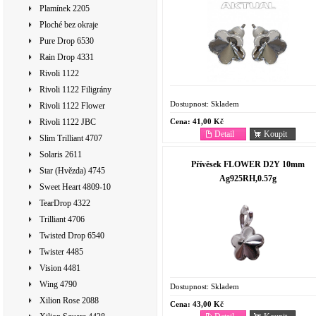
Plamínek 2205
Ploché bez okraje
Pure Drop 6530
Rain Drop 4331
Rivoli 1122
Rivoli 1122 Filigrány
Dostupnost:
Skladem
Rivoli 1122 Flower
Cena:
41,00 Kč
Rivoli 1122 JBC
Detail
Koupit
Slim Trilliant 4707
Solaris 2611
Přívěsek FLOWER D2Y 10mm
Star (Hvězda) 4745
Ag925RH,0.57g
Sweet Heart 4809-10
TearDrop 4322
Trilliant 4706
Twisted Drop 6540
Twister 4485
Vision 4481
Wing 4790
Dostupnost:
Skladem
Xilion Rose 2088
Cena:
43,00 Kč