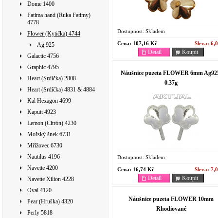
Dome 1400
Fatima hand (Ruka Fatimy)
4778
Dostupnost:
Skladem
Flower (Kytička) 4744
Cena:
107,16 Kč
Sleva:
6,
Ag 925
Detail
Koupit
Galactic 4756
Graphic 4795
Náušnice puzeta FLOWER 6mm Ag92
Heart (Srdíčka) 2808
0.37g
Heart (Srdíčka) 4831 & 4884
Kal Hexagon 4699
Kaputt 4923
Lemon (Citrón) 4230
Mořský šnek 6731
Mřížovec 6730
Nautilus 4196
Dostupnost:
Skladem
Navette 4200
Cena:
16,74 Kč
Sleva:
7,
Detail
Koupit
Navette Xilion 4228
Oval 4120
Náušnice puzeta FLOWER 10mm
Pear (Hruška) 4320
Rhodiované
Perly 5818