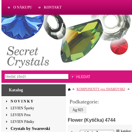
O NÁKUPU
KONTAKT
AKTUAL
www.aktual-koralky.cz
HLEDAT
KOMPONENTY pro SWAROVSKI
Katalog
Podkategorie:
N O V I N K Y
LEVIEN Šperky
Ag 925
LEVIEN Pera
Flower (Kytička) 4744
LEVIEN Pilníky
Crystals by Swarovski
katalog