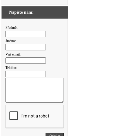
Napište nám:
Předmět:
Jméno:
Váš email:
Telefon: