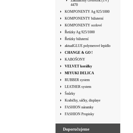
Zakulacený čtvereček (TV)
4470
KOMPONENTY Ag 925/1000
KOMPONENTY bižuterní
KOMPONENTY ocelové
Řetízky Ag 925/1000
Řetízky bižuterní
aktualGLUE polymerové lepidlo
CHANGE & GO !
KABOŠONY
VELVET korálky
MIYUKI DELICA
RUBBER system
LEATHER system
Šnůrky
Krabičky, sáčky, displaye
FASHION náramky
FASHION Propisky
Doporučujeme