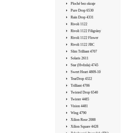
Ploché bez okraje
Pure Drop 6530
Rain Drop 4331
Rivoli 1122
Rivoli 1122 Filigrány
Rivoli 1122 Flower
Rivoli 1122 JBC
Slim Trilliant 4707
Solaris 2611
Star (Hvězda) 4745
Sweet Heart 4809-10
TearDrop 4322
Trilliant 4706
Twisted Drop 6540
Twister 4485
Vision 4481
Wing 4790
Xilion Rose 2088
Xilion Square 4428