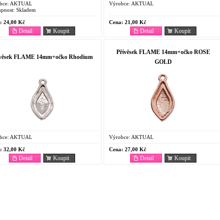
bce:
AKTUAL
Výrobce:
AKTUAL
pnost:
Skladem
:
24,00 Kč
Cena:
21,00 Kč
Detail
Koupit
Detail
Koupit
Přívěsek FLAME 14mm+očko ROSE
ívěsek FLAME 14mm+očko Rhodium
GOLD
bce:
AKTUAL
Výrobce:
AKTUAL
:
32,00 Kč
Cena:
27,00 Kč
Detail
Koupit
Detail
Koupit