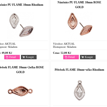
Náušnice PU FLAME 10mm ROSE
ušnice PU FLAME 10mm Rhodium
GOLD
bce:
AKTUAL
Výrobce:
AKTUAL
pnost:
Skladem
Dostupnost:
Skladem
:
49,00 Kč
Cena:
52,00 Kč
Detail
Koupit
Detail
Koupit
řívěsek FLAME 10mm+2očka ROSE
Přívěsek FLAME 10mm+očko Rhodium
GOLD