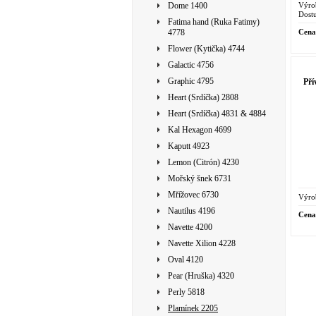
Výro
Dome 1400
Dostu
Fatima hand (Ruka Fatimy)
Cena
4778
Flower (Kytička) 4744
Galactic 4756
Graphic 4795
Př
Heart (Srdíčka) 2808
Heart (Srdíčka) 4831 & 4884
Kal Hexagon 4699
Kaputt 4923
Lemon (Citrón) 4230
Mořský šnek 6731
Mřížovec 6730
Výro
Nautilus 4196
Cena
Navette 4200
Navette Xilion 4228
Oval 4120
Pear (Hruška) 4320
Perly 5818
Plamínek 2205