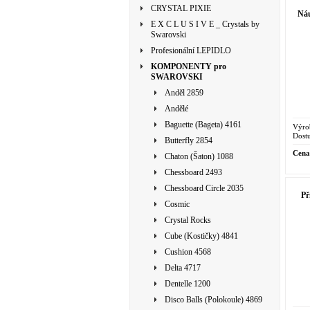
CRYSTAL PIXIE
Ná
E X C L U S I V E _ Crystals by
Swarovski
Profesionální LEPIDLO
KOMPONENTY pro
SWAROVSKI
Anděl 2859
Andělé
Baguette (Bageta) 4161
Výro
Dostu
Butterfly 2854
Cena
Chaton (Šaton) 1088
Chessboard 2493
Chessboard Circle 2035
P
Cosmic
Crystal Rocks
Cube (Kostičky) 4841
Cushion 4568
Delta 4717
Dentelle 1200
Disco Balls (Polokoule) 4869