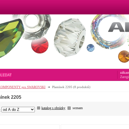
zákaz
HLEDAT
Zaregi
KOMPONENTY pro SWAROVSKI
Plamínek 2205
(8 produktů)
ínek 2205
katalog s obrázky
seznam
: