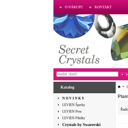
O NÁKUPU
KONTAKT
AKTUAL
www.aktual-koralky.cz
Katalog
Plam
N O V I N K Y
LEVIEN Šperky
Řadit
LEVIEN Pera
LEVIEN Pilníky
Crystals by Swarovski