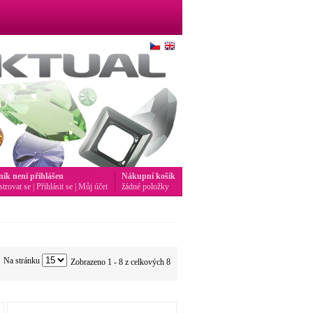
ník není přihlášen
Nákupní košík
strovat se
|
Přihlásit se
|
Můj účet
žádné položky
Na stránku
Zobrazeno 1 - 8 z celkových 8