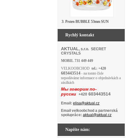
3. Prsten BUBBLE 53mm SUN
Rychlý kontakt
AKTUAL
, s.r.o. SECRET
CRYSTALS
MOBIL
731 449 449
VELKOOBCHOD
tel.: +420
603443514
- na tomto čísle
nepodáváme informace o objednávkách a
zásilkách
Мы говорим по-
русски
603443514
+420
Email:
elisa@aktual.cz
Email velkoobchod a partnerská
spolupráce:
aktual@aktual.cz
Napište nám: