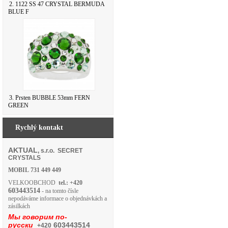
2. 1122 SS 47 CRYSTAL BERMUDA
BLUE F
3. Prsten BUBBLE 53mm FERN
GREEN
Rychlý kontakt
AKTUAL
, s.r.o. SECRET
CRYSTALS
MOBIL
731 449 449
VELKOOBCHOD
tel.: +420
603443514
- na tomto čísle
nepodáváme informace o objednávkách a
zásilkách
Мы говорим по-
русски
603443514
+420