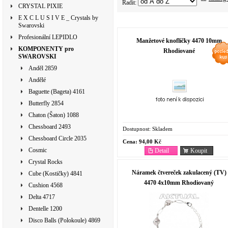
Řadit:
CRYSTAL PIXIE
E X C L U S I V E _ Crystals by
Swarovski
Profesionální LEPIDLO
Manžetové knoflíčky 4470 10mm
KOMPONENTY pro
Rhodiované
SWAROVSKI
Anděl 2859
Andělé
Baguette (Bageta) 4161
Butterfly 2854
Chaton (Šaton) 1088
Chessboard 2493
Dostupnost:
Skladem
Chessboard Circle 2035
Cena:
94,00 Kč
Cosmic
Detail
Koupit
Crystal Rocks
Náramek čtvereček zakulacený (TV)
Cube (Kostičky) 4841
4470 4x10mm Rhodiovaný
Cushion 4568
Delta 4717
Dentelle 1200
Disco Balls (Polokoule) 4869