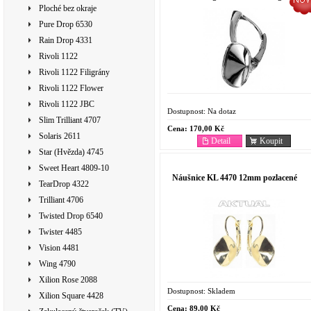
Ploché bez okraje
Pure Drop 6530
Rain Drop 4331
Rivoli 1122
Rivoli 1122 Filigrány
Rivoli 1122 Flower
Rivoli 1122 JBC
Dostupnost:
Na dotaz
Slim Trilliant 4707
Cena:
170,00 Kč
Solaris 2611
Detail
Koupit
Star (Hvězda) 4745
Sweet Heart 4809-10
Náušnice KL 4470 12mm pozlacené
TearDrop 4322
Trilliant 4706
Twisted Drop 6540
Twister 4485
Vision 4481
Wing 4790
Xilion Rose 2088
Dostupnost:
Skladem
Xilion Square 4428
Cena:
89,00 Kč