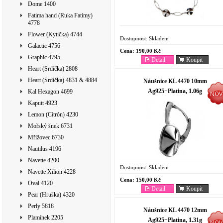
Dome 1400
Fatima hand (Ruka Fatimy)
4778
Flower (Kytička) 4744
Dostupnost:
Skladem
Galactic 4756
Cena:
190,00 Kč
Graphic 4795
Detail
Koupit
Heart (Srdíčka) 2808
Heart (Srdíčka) 4831 & 4884
Náušnice KL 4470 10mm
Ag925+Platina, 1.06g
Kal Hexagon 4699
Kaputt 4923
Lemon (Citrón) 4230
Mořský šnek 6731
Mřížovec 6730
Nautilus 4196
Navette 4200
Dostupnost:
Skladem
Navette Xilion 4228
Cena:
150,00 Kč
Oval 4120
Detail
Koupit
Pear (Hruška) 4320
Perly 5818
Náušnice KL 4470 12mm
Plamínek 2205
Ag925+Platina, 1.31g