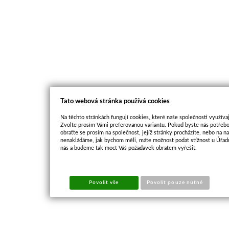
Tato webová stránka používá cookies
Na těchto stránkách fungují cookies, které naše společnosti využívaj
Zvolte prosím Vámi preferovanou variantu. Pokud byste nás potřebo
obraťte se prosím na společnost, jejíž stránky procházíte, nebo na 
nenakládáme, jak bychom měli, máte možnost podat stížnost u Úřadu
nás a budeme tak moct Váš požadavek obratem vyřešit.
Povolit vše
Povolit pouze nutné