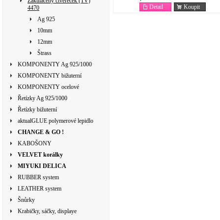
Zakulacený čtvereček (TV)
Detail
Koupit
4470
Ag 925
10mm
12mm
Štrass
KOMPONENTY Ag 925/1000
KOMPONENTY bižuterní
KOMPONENTY ocelové
Řetízky Ag 925/1000
Řetízky bižuterní
aktualGLUE polymerové lepidlo
CHANGE & GO !
KABOŠONY
VELVET korálky
MIYUKI DELICA
RUBBER system
LEATHER system
Šnůrky
Krabičky, sáčky, displaye