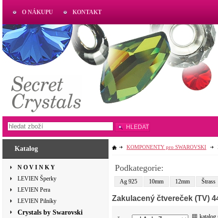
O NÁKUPU
KONTAKT
AKTUAL
www.aktual-koralky.cz
HLEDAT
KOMPONENTY pro SWAROVSKI
Katalog
Podkategorie:
N O V I N K Y
LEVIEN Šperky
Ag 925
10mm
12mm
Štrass
LEVIEN Pera
Zakulacený čtvereček (TV) 4
LEVIEN Pilníky
Crystals by Swarovski
katalog