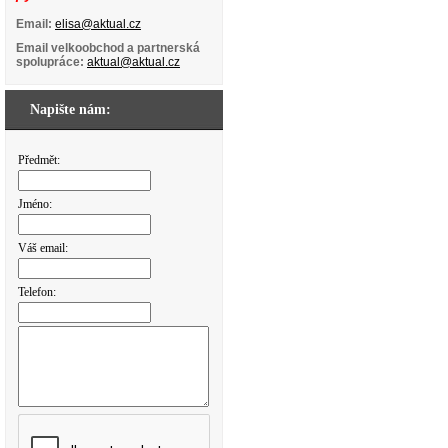
Email:
elisa@aktual.cz
Email velkoobchod a partnerská
spolupráce:
aktual@aktual.cz
Napište nám:
Předmět:
Jméno:
Váš email:
Telefon: