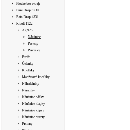
Ploché bez okraje
Pure Drop 6530
Rain Drop 4331
Rivoli 1122
Ag 925
Náušnice
Prsteny
Přívěsky
Brože
Čelenky
Knoflíky
Manžetové knoflíky
Náhrdelníky
Náramky
Náušnice háčky
Náušnice klapky
Náušnice klipsy
Náušnice puzety
Prsteny