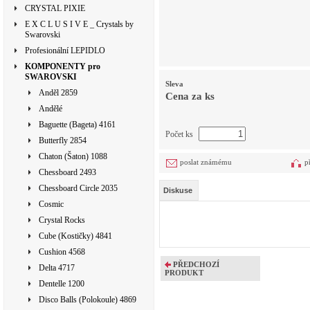
CRYSTAL PIXIE
E X C L U S I V E _ Crystals by
Swarovski
Profesionální LEPIDLO
KOMPONENTY pro
SWAROVSKI
Sleva
Anděl 2859
Cena za ks
Andělé
Baguette (Bageta) 4161
Počet ks
Butterfly 2854
Chaton (Šaton) 1088
poslat známému
p
Chessboard 2493
Chessboard Circle 2035
Diskuse
Cosmic
Crystal Rocks
Cube (Kostičky) 4841
Cushion 4568
PŘEDCHOZÍ
Delta 4717
PRODUKT
Dentelle 1200
Disco Balls (Polokoule) 4869