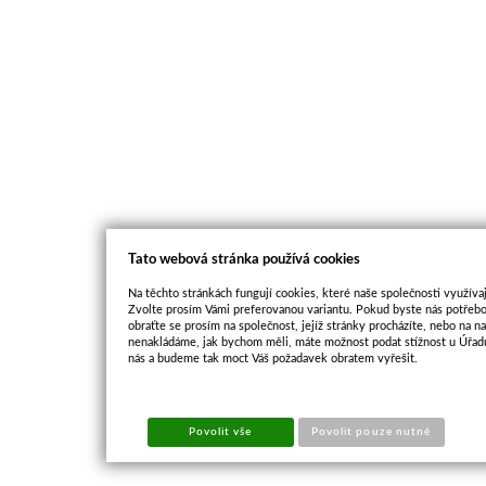
Tato webová stránka používá cookies
Na těchto stránkách fungují cookies, které naše společnosti využívaj
Zvolte prosím Vámi preferovanou variantu. Pokud byste nás potřebo
obraťte se prosím na společnost, jejíž stránky procházíte, nebo na 
nenakládáme, jak bychom měli, máte možnost podat stížnost u Úřadu
nás a budeme tak moct Váš požadavek obratem vyřešit.
Povolit vše
Povolit pouze nutné