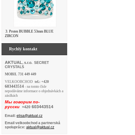
3. Prsten BUBBLE 53mm BLUE
ZIRCON
Rychlý kontakt
AKTUAL
, s.r.o. SECRET
CRYSTALS
MOBIL
731 449 449
VELKOOBCHOD
tel.: +420
603443514
- na tomto čísle
nepodáváme informace o objednávkách a
zásilkách
Мы говорим по-
русски
603443514
+420
Email:
elisa@aktual.cz
Email velkoobchod a partnerská
spolupráce:
aktual@aktual.cz