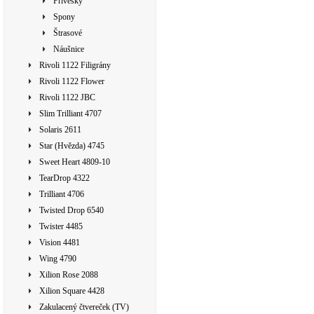
Přívěsky
Spony
Štrasové
Náušnice
Rivoli 1122 Filigrány
Rivoli 1122 Flower
Rivoli 1122 JBC
Slim Trilliant 4707
Solaris 2611
Star (Hvězda) 4745
Sweet Heart 4809-10
TearDrop 4322
Trilliant 4706
Twisted Drop 6540
Twister 4485
Vision 4481
Wing 4790
Xilion Rose 2088
Xilion Square 4428
Zakulacený čtvereček (TV)