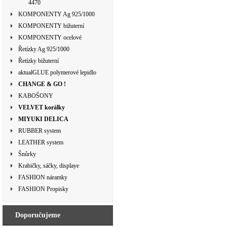
4470
KOMPONENTY Ag 925/1000
KOMPONENTY bižuterní
KOMPONENTY ocelové
Řetízky Ag 925/1000
Řetízky bižuterní
aktualGLUE polymerové lepidlo
CHANGE & GO !
KABOŠONY
VELVET korálky
MIYUKI DELICA
RUBBER system
LEATHER system
Šnůrky
Krabičky, sáčky, displaye
FASHION náramky
FASHION Propisky
Doporučujeme