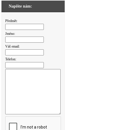
Napište nám:
Předmět:
Jméno:
Váš email:
Telefon: