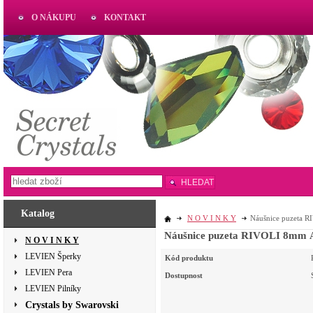
O NÁKUPU
KONTAKT
AKTUAL
www.aktual-koralky.cz
HLEDAT
Katalog
N O V I N K Y
Náušnice puzeta 
Náušnice puze
N O V I N K Y
LEVIEN Šperky
Kód produktu
LEVIEN Pera
Dostupnost
LEVIEN Pilníky
Crystals by Swarovski