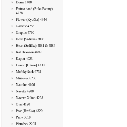
Dome 1400
Fatima hand (Ruka Fatimy)
4778
Flower (Kytička) 4744
Galactic 4756
Graphic 4795
Heart (Srdíčka) 2808
Heart (Srdíčka) 4831 & 4884
Kal Hexagon 4699
Kaputt 4923
Lemon (Citrón) 4230
Mořský šnek 6731
Mřížovec 6730
Nautilus 4196
Navette 4200
Navette Xilion 4228
Oval 4120
Pear (Hruška) 4320
Perly 5818
Plamínek 2205