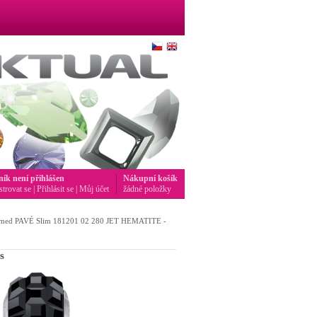
ník není přihlášen
Nákupní košík
strovat se
|
Přihlásit se
|
Můj účet
žádné položky
med PAVÉ Slim 181201 02 280 JET HEMATITE -
s