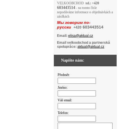
VELKOOBCHOD
tel.: +420
603443514
- na tomto čísle
nepodáváme informace o objednávkách a
zásilkách
Мы говорим по-
русски
603443514
+420
Email:
elisa@aktual.cz
Email velkoobchod a partnerská
spolupráce:
aktual@aktual.cz
Napište nám:
Předmět:
Jméno:
Váš email:
Telefon: