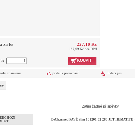
a za ks
227,10 Kč
187,69 Kč bez DPH
KOUPIT
 ks
oslat známému
přidat k porovnání
hlídací pes
se
Zatím žádné příspěvky
EDCHOZÍ
BeCharmed PAVÉ Slim 181201 02 280 JET HEMATITE - 
DUKT