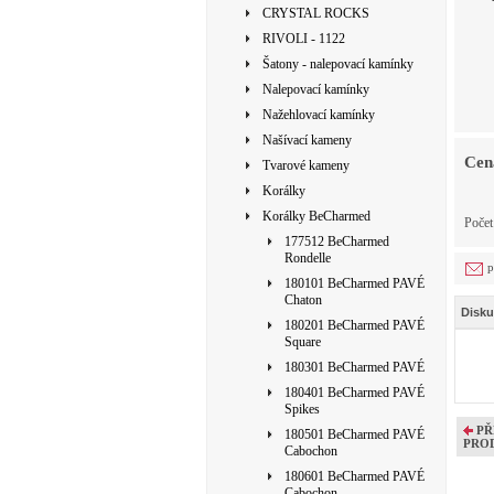
CRYSTAL ROCKS
RIVOLI - 1122
Šatony - nalepovací kamínky
Nalepovací kamínky
Nažehlovací kamínky
Našívací kameny
Cen
Tvarové kameny
Korálky
Korálky BeCharmed
Počet
177512 BeCharmed
Rondelle
p
180101 BeCharmed PAVÉ
Chaton
Disku
180201 BeCharmed PAVÉ
Square
180301 BeCharmed PAVÉ
180401 BeCharmed PAVÉ
Spikes
PŘ
180501 BeCharmed PAVÉ
PRO
Cabochon
180601 BeCharmed PAVÉ
Cabochon