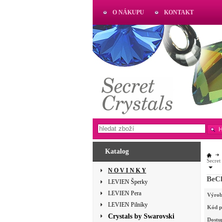
O NÁKUPU
KONTAKT
AKTUAL
www.aktual-koralky.cz
Katalog
Secret
N O V I N K Y
BeCh
LEVIEN Šperky
LEVIEN Pera
Výrob
LEVIEN Pilníky
Kód p
Crystals by Swarovski
Dostu