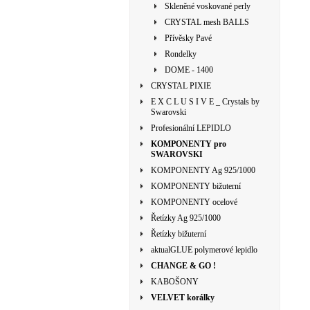
Skleněné voskované perly
CRYSTAL mesh BALLS
Přívěsky Pavé
Rondelky
DOME - 1400
CRYSTAL PIXIE
E X C L U S I V E _ Crystals by
Swarovski
Profesionální LEPIDLO
KOMPONENTY pro
SWAROVSKI
KOMPONENTY Ag 925/1000
KOMPONENTY bižuterní
KOMPONENTY ocelové
Řetízky Ag 925/1000
Řetízky bižuterní
aktualGLUE polymerové lepidlo
CHANGE & GO !
KABOŠONY
VELVET korálky