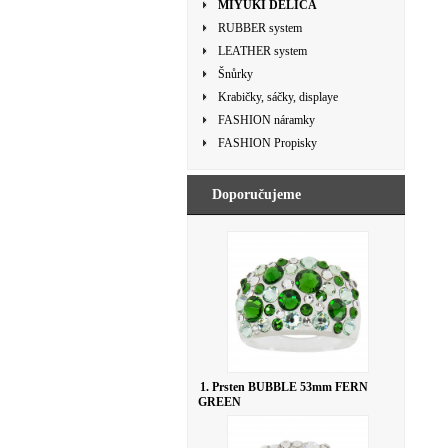
MIYUKI DELICA
RUBBER system
LEATHER system
Šnůrky
Krabičky, sáčky, displaye
FASHION náramky
FASHION Propisky
Doporučujeme
1. Prsten BUBBLE 53mm FERN
GREEN