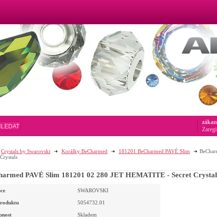
zákaz
HLEDAT
Zaregi
Crystals by Swarovski
Korálky BeCharmed
181201 BeCharmed PAVÉ Slim
BeChar
 Crystals
armed PAVÉ Slim 181201 02 280 JET HEMATITE - Secret Crystal
ce
SWAROVSKI
roduktu
5054732.01
pnost
Skladem