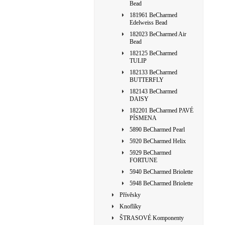
Bead
181961 BeCharmed
Edelweiss Bead
182023 BeCharmed Air
Bead
182125 BeCharmed
TULIP
182133 BeCharmed
BUTTERFLY
182143 BeCharmed
DAISY
182201 BeCharmed PAVÉ
PÍSMENA
5890 BeCharmed Pearl
5920 BeCharmed Helix
5929 BeCharmed
FORTUNE
5940 BeCharmed Briolette
5948 BeCharmed Briolette
Přívěsky
Knoflíky
ŠTRASOVÉ Komponenty