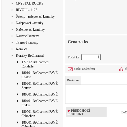
CRYSTAL ROCKS
RIVOLI - 1122
Šatony - nalepovací kamínky
Nalepovací kamínky
Nažehlovací kamínky
Našívací kameny
Cena za ks
Tvarové kameny
Korálky
Korálky BeCharmed
Počet ks
177512 BeCharmed
Rondelle
poslat známému
p
180101 BeCharmed PAVÉ
Chaton
Diskuse
180201 BeCharmed PAVÉ
Square
180301 BeCharmed PAVÉ
180401 BeCharmed PAVÉ
Spikes
PŘEDCHOZÍ
180501 BeCharmed PAVÉ
BeC
PRODUKT
Cabochon
180601 BeCharmed PAVÉ
Cabochon