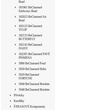
Bead
181961 BeCharmed
Edelweiss Bead
182023 BeCharmed Air
Bead
182125 BeCharmed
TULIP
182133 BeCharmed
BUTTERFLY
182143 BeCharmed
DAISY
182201 BeCharmed PAVÉ
PÍSMENA
5890 BeCharmed Pearl
5920 BeCharmed Helix
5929 BeCharmed
FORTUNE
5940 BeCharmed Briolette
5948 BeCharmed Briolette
Přívěsky
Knoflíky
ŠTRASOVÉ Komponenty