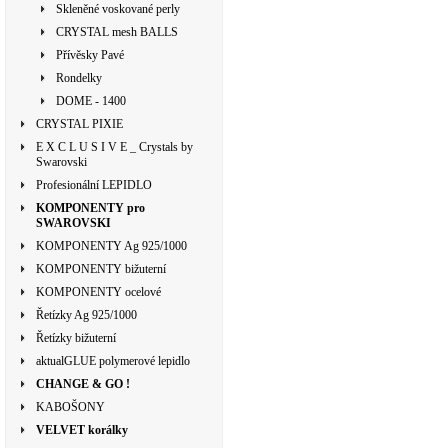
Skleněné voskované perly
CRYSTAL mesh BALLS
Přívěsky Pavé
Rondelky
DOME - 1400
CRYSTAL PIXIE
E X C L U S I V E _ Crystals by
Swarovski
Profesionální LEPIDLO
KOMPONENTY pro
SWAROVSKI
KOMPONENTY Ag 925/1000
KOMPONENTY bižuterní
KOMPONENTY ocelové
Řetízky Ag 925/1000
Řetízky bižuterní
aktualGLUE polymerové lepidlo
CHANGE & GO !
KABOŠONY
VELVET korálky