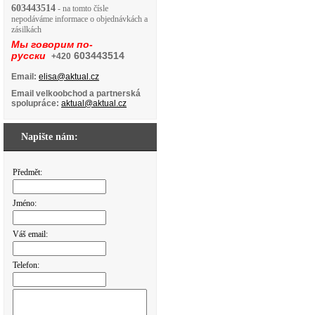
603443514
- na tomto čísle
nepodáváme informace o objednávkách a
zásilkách
Мы говорим по-
русски
603443514
+420
Email:
elisa@aktual.cz
Email velkoobchod a partnerská
spolupráce:
aktual@aktual.cz
Napište nám:
Předmět:
Jméno:
Váš email:
Telefon: