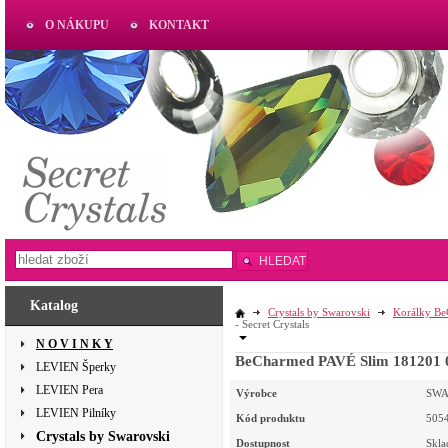
O NÁKUPU
KONTAKT
AKTUAL
www.aktual-koralky.cz
HLEDAT
Katalog
Crystals by Swarovski
Korálky B
- Secret Crystals
N O V I N K Y
BeCharmed PAVÉ Slim 181201 
LEVIEN Šperky
LEVIEN Pera
Výrobce
SWA
LEVIEN Pilníky
Kód produktu
505
Crystals by Swarovski
Dostupnost
Skl