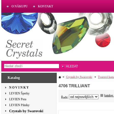
O NÁKUPU
KONTAKT
AKTUAL
www.aktual-koralky.cz
HLEDAT
Crystals by Swarovski
Tvarové kam
Katalog
4706 TRILLIANT
N O V I N K Y
LEVIEN Šperky
katalog
Řadit:
LEVIEN Pera
LEVIEN Pilníky
Crystals by Swarovski