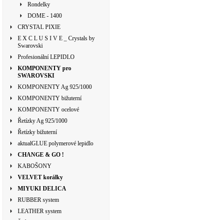
Rondelky
DOME - 1400
CRYSTAL PIXIE
E X C L U S I V E _ Crystals by
Swarovski
Profesionální LEPIDLO
KOMPONENTY pro
SWAROVSKI
KOMPONENTY Ag 925/1000
KOMPONENTY bižuterní
KOMPONENTY ocelové
Řetízky Ag 925/1000
Řetízky bižuterní
aktualGLUE polymerové lepidlo
CHANGE & GO !
KABOŠONY
VELVET korálky
MIYUKI DELICA
RUBBER system
LEATHER system