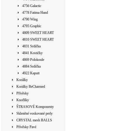
4756 Galactic
4778 Fatima Hand
4790 Wing
4795 Graphic
4809 SWEET HEART
4810 SWEET HEART
4831 Srdíčka
4841 Kostičky
4869 Polokoule
4884 Srdíčka
4922 Kaputt
Korálky
Korálky BeCharmed
Přívěsky
Knoflíky
ŠTRASOVÉ Komponenty
Skleněné voskované perly
CRYSTAL mesh BALLS
Přívěsky Pavé