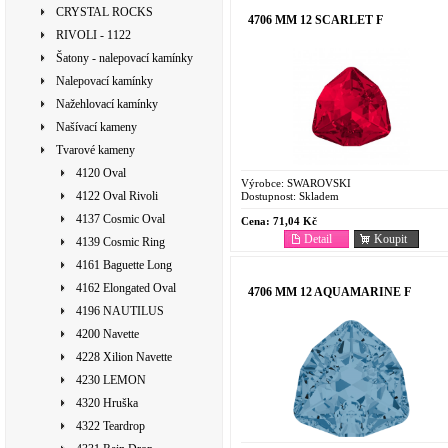
CRYSTAL ROCKS
4706 MM 12 SCARLET F
RIVOLI - 1122
Šatony - nalepovací kamínky
Nalepovací kamínky
Nažehlovací kamínky
Našívací kameny
Tvarové kameny
4120 Oval
Výrobce:
SWAROVSKI
4122 Oval Rivoli
Dostupnost:
Skladem
4137 Cosmic Oval
Cena:
71,04 Kč
Detail
Koupit
4139 Cosmic Ring
4161 Baguette Long
4162 Elongated Oval
4706 MM 12 AQUAMARINE F
4196 NAUTILUS
4200 Navette
4228 Xilion Navette
4230 LEMON
4320 Hruška
4322 Teardrop