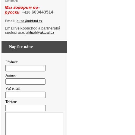
zásilkách
Мы говорим по-
русски
603443514
+420
Email:
elisa@aktual.cz
Email velkoobchod a partnerská
spolupráce:
aktual@aktual.cz
Napište nám:
Předmět:
Jméno:
Váš email:
Telefon: