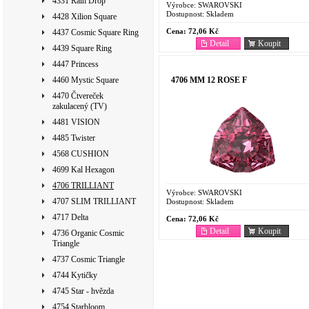
4331 Rain Drop
Výrobce:
SWAROVSKI
Dostupnost:
Skladem
4428 Xilion Square
Cena:
72,06 Kč
4437 Cosmic Square Ring
Detail
Koupit
4439 Square Ring
4447 Princess
4706 MM 12 ROSE F
4460 Mystic Square
4470 Čtvereček
zakulacený (TV)
4481 VISION
4485 Twister
4568 CUSHION
4699 Kal Hexagon
4706 TRILLIANT
Výrobce:
SWAROVSKI
4707 SLIM TRILLIANT
Dostupnost:
Skladem
4717 Delta
Cena:
72,06 Kč
Detail
Koupit
4736 Organic Cosmic
Triangle
4737 Cosmic Triangle
4744 Kytičky
4745 Star - hvězda
4754 Starbloom