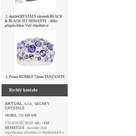
2. dazzleCRYSTALS náramek BLACK
& BLACK JET HEMATITE - délku
přizpůsobíme Vaší objednávce
3. Prsten BUBBLE 53mm TANZANITE
Rychlý kontakt
AKTUAL
, s.r.o. SECRET
CRYSTALS
MOBIL
731 449 449
VELKOOBCHOD
tel.: +420
603443514
- na tomto čísle
nepodáváme informace o objednávkách a