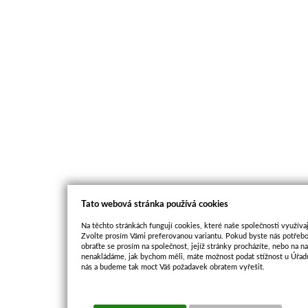
Tato webová stránka používá cookies
Na těchto stránkách fungují cookies, které naše společnosti využívaj
Zvolte prosím Vámi preferovanou variantu. Pokud byste nás potřebo
obraťte se prosím na společnost, jejíž stránky procházíte, nebo na 
nenakládáme, jak bychom měli, máte možnost podat stížnost u Úřadu
nás a budeme tak moct Váš požadavek obratem vyřešit.