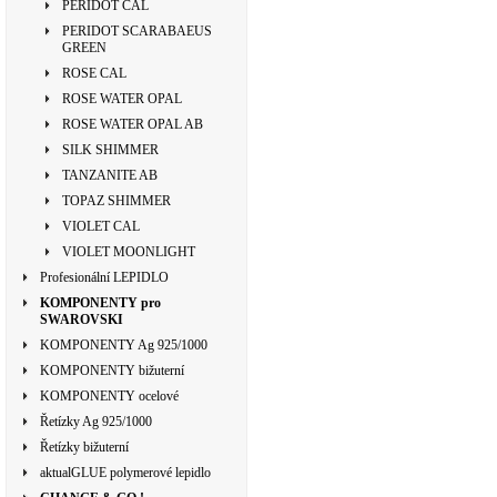
PERIDOT CAL
PERIDOT SCARABAEUS
GREEN
ROSE CAL
ROSE WATER OPAL
ROSE WATER OPAL AB
SILK SHIMMER
TANZANITE AB
TOPAZ SHIMMER
VIOLET CAL
VIOLET MOONLIGHT
Profesionální LEPIDLO
KOMPONENTY pro
SWAROVSKI
KOMPONENTY Ag 925/1000
KOMPONENTY bižuterní
KOMPONENTY ocelové
Řetízky Ag 925/1000
Řetízky bižuterní
aktualGLUE polymerové lepidlo