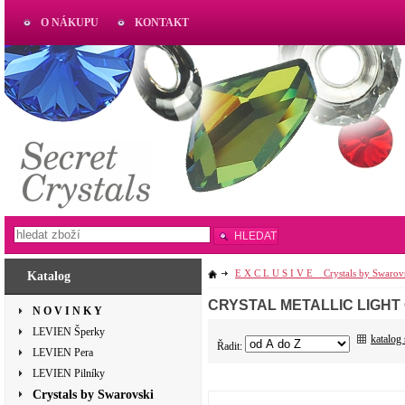
O NÁKUPU
KONTAKT
AKTUAL
www.aktual-koralky.cz
HLEDAT
E X C L U S I V E _ Crystals by Swarov
Katalog
CRYSTAL METALLIC LIGHT
N O V I N K Y
LEVIEN Šperky
katalog
Řadit:
LEVIEN Pera
LEVIEN Pilníky
Crystals by Swarovski