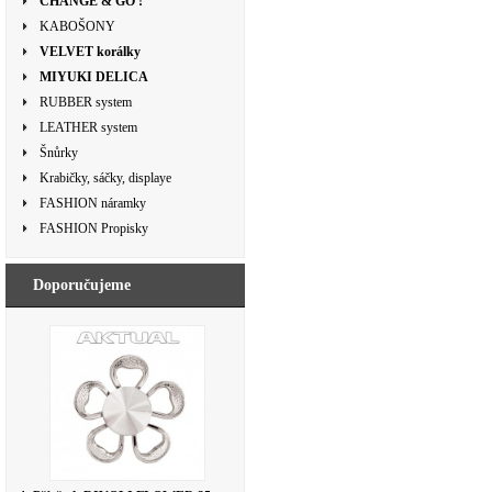
CHANGE & GO !
KABOŠONY
VELVET korálky
MIYUKI DELICA
RUBBER system
LEATHER system
Šnůrky
Krabičky, sáčky, displaye
FASHION náramky
FASHION Propisky
Doporučujeme