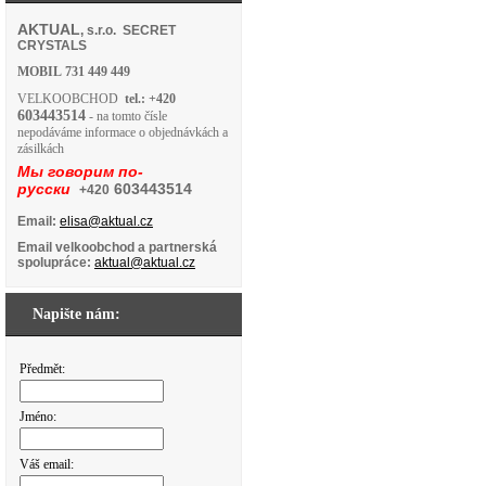
AKTUAL
, s.r.o. SECRET
CRYSTALS
MOBIL
731 449 449
VELKOOBCHOD
tel.: +420
603443514
- na tomto čísle
nepodáváme informace o objednávkách a
zásilkách
Мы говорим по-
русски
603443514
+420
Email:
elisa@aktual.cz
Email velkoobchod a partnerská
spolupráce:
aktual@aktual.cz
Napište nám:
Předmět:
Jméno:
Váš email: