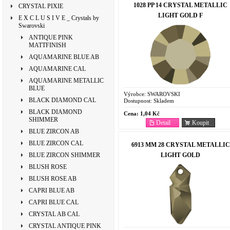
1028 PP 14 CRYSTAL METALLIC
CRYSTAL PIXIE
LIGHT GOLD F
E X C L U S I V E _ Crystals by
Swarovski
ANTIQUE PINK
MATTFINISH
AQUAMARINE BLUE AB
AQUAMARINE CAL
AQUAMARINE METALLIC
BLUE
Výrobce:
SWAROVSKI
BLACK DIAMOND CAL
Dostupnost:
Skladem
BLACK DIAMOND
Cena:
1,04 Kč
SHIMMER
Detail
Koupit
BLUE ZIRCON AB
BLUE ZIRCON CAL
6913 MM 28 CRYSTAL METALLIC
LIGHT GOLD
BLUE ZIRCON SHIMMER
BLUSH ROSE
BLUSH ROSE AB
CAPRI BLUE AB
CAPRI BLUE CAL
CRYSTAL AB CAL
CRYSTAL ANTIQUE PINK