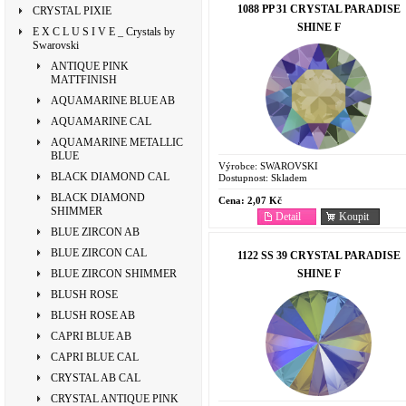
1088 PP 31 CRYSTAL PARADISE
CRYSTAL PIXIE
SHINE F
E X C L U S I V E _ Crystals by
Swarovski
ANTIQUE PINK
MATTFINISH
AQUAMARINE BLUE AB
AQUAMARINE CAL
AQUAMARINE METALLIC
BLUE
Výrobce:
SWAROVSKI
BLACK DIAMOND CAL
Dostupnost:
Skladem
BLACK DIAMOND
Cena:
2,07 Kč
SHIMMER
Detail
Koupit
BLUE ZIRCON AB
BLUE ZIRCON CAL
1122 SS 39 CRYSTAL PARADISE
SHINE F
BLUE ZIRCON SHIMMER
BLUSH ROSE
BLUSH ROSE AB
CAPRI BLUE AB
CAPRI BLUE CAL
CRYSTAL AB CAL
CRYSTAL ANTIQUE PINK