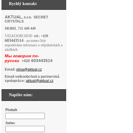
Rychlý kontakt
AKTUAL
, s.r.o. SECRET
CRYSTALS
MOBIL
731 449 449
VELKOOBCHOD
tel.: +420
603443514
- na tomto čísle
nepodáváme informace o objednávkách a
zásilkách
Мы говорим по-
русски
603443514
+420
Email:
elisa@aktual.cz
Email velkoobchod a partnerská
spolupráce:
aktual@aktual.cz
Napište nám:
Předmět:
Jméno: