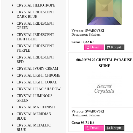
CRYSTAL HELIOTROPE
CRYSTAL IRIDESCENT
DARK BLUE
CRYSTAL IRIDESCENT
GREEN
Výrobce:
SWAROVSKI
Dostupnost:
Skladem
CRYSTAL IRIDESCENT
LIGHT BLUE
Cena:
10,82 Kč
CRYSTAL IRIDESCENT
Detail
Koupit
PURPLE
CRYSTAL IRIDESCENT
6040 MM 20 CRYSTAL PARADISE
RED
SHINE
CRYSTAL IVORY CREAM
CRYSTAL LIGHT CHROME
CRYSTAL LIGHT CORAL
CRYSTAL LILAC SHADOW
CRYSTAL LUMINOUS
GREEN
CRYSTAL MATTFINISH
Výrobce:
SWAROVSKI
CRYSTAL MERIDIAN
Dostupnost:
Skladem
BLUE
Cena:
93,71 Kč
CRYSTAL METALLIC
Detail
Koupit
BLUE