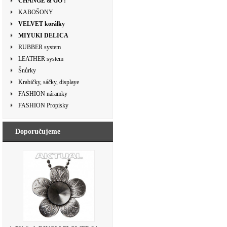
CHANGE & GO !
KABOŠONY
VELVET korálky
MIYUKI DELICA
RUBBER system
LEATHER system
Šnůrky
Krabičky, sáčky, displaye
FASHION náramky
FASHION Propisky
Doporučujeme