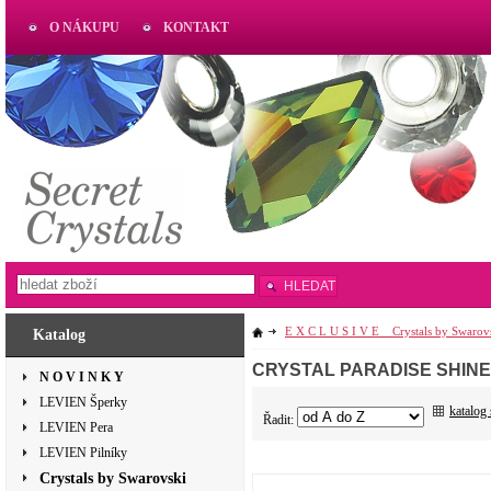
O NÁKUPU
KONTAKT
AKTUAL
www.aktual-koralky.cz
HLEDAT
E X C L U S I V E _ Crystals by Swarov
Katalog
CRYSTAL PARADISE SHINE
N O V I N K Y
LEVIEN Šperky
katalog
Řadit:
LEVIEN Pera
LEVIEN Pilníky
Crystals by Swarovski