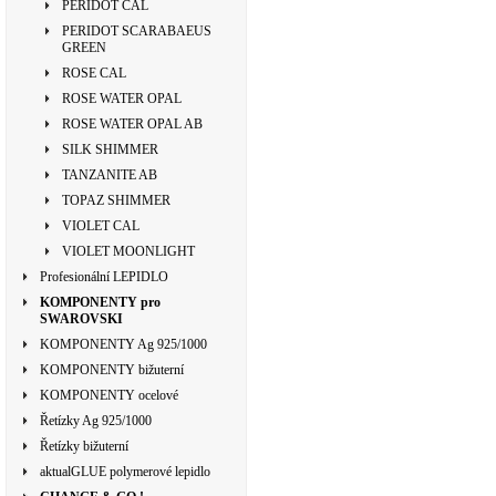
PERIDOT CAL
PERIDOT SCARABAEUS
GREEN
ROSE CAL
ROSE WATER OPAL
ROSE WATER OPAL AB
SILK SHIMMER
TANZANITE AB
TOPAZ SHIMMER
VIOLET CAL
VIOLET MOONLIGHT
Profesionální LEPIDLO
KOMPONENTY pro
SWAROVSKI
KOMPONENTY Ag 925/1000
KOMPONENTY bižuterní
KOMPONENTY ocelové
Řetízky Ag 925/1000
Řetízky bižuterní
aktualGLUE polymerové lepidlo