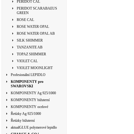
PERIDOT CAL
PERIDOT SCARABAEUS
GREEN
ROSE CAL
ROSE WATER OPAL
ROSE WATER OPAL AB
SILK SHIMMER
TANZANITE AB
TOPAZ SHIMMER
VIOLET CAL
VIOLET MOONLIGHT
Profesionální LEPIDLO
KOMPONENTY pro
SWAROVSKI
KOMPONENTY Ag 925/1000
KOMPONENTY bižuterní
KOMPONENTY ocelové
Řetízky Ag 925/1000
Řetízky bižuterní
aktualGLUE polymerové lepidlo