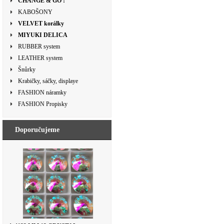
CHANGE & GO !
KABOŠONY
VELVET korálky
MIYUKI DELICA
RUBBER system
LEATHER system
Šnůrky
Krabičky, sáčky, displaye
FASHION náramky
FASHION Propisky
Doporučujeme