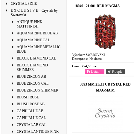
CRYSTAL PIXIE
180401 21 001 RED MAGMA
E X C L U S I V E _ Crystals by
Swarovski
ANTIQUE PINK
MATTFINISH
AQUAMARINE BLUE AB
AQUAMARINE CAL
AQUAMARINE METALLIC
BLUE
Výrobce:
SWAROVSKI
BLACK DIAMOND CAL
Dostupnost:
Na dotaz
BLACK DIAMOND
Cena:
254,58 Kč
SHIMMER
Detail
Koupit
BLUE ZIRCON AB
BLUE ZIRCON CAL
3093 MM 21x11 CRYSTAL RED
MAGMA M
BLUE ZIRCON SHIMMER
BLUSH ROSE
BLUSH ROSE AB
CAPRI BLUE AB
CAPRI BLUE CAL
CRYSTAL AB CAL
CRYSTAL ANTIQUE PINK