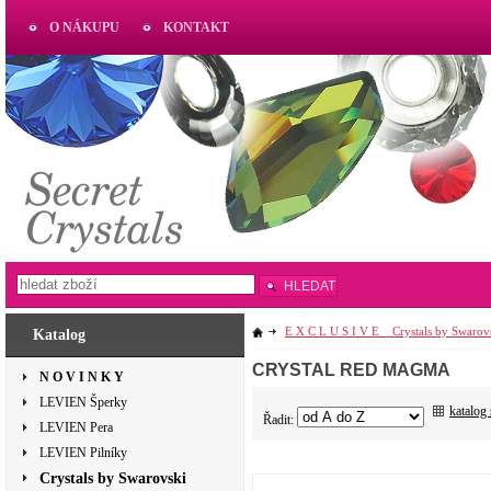
O NÁKUPU
KONTAKT
AKTUAL
www.aktual-koralky.cz
HLEDAT
E X C L U S I V E _ Crystals by Swarov
Katalog
CRYSTAL RED MAGMA
N O V I N K Y
LEVIEN Šperky
katalog
Řadit:
LEVIEN Pera
LEVIEN Pilníky
Crystals by Swarovski