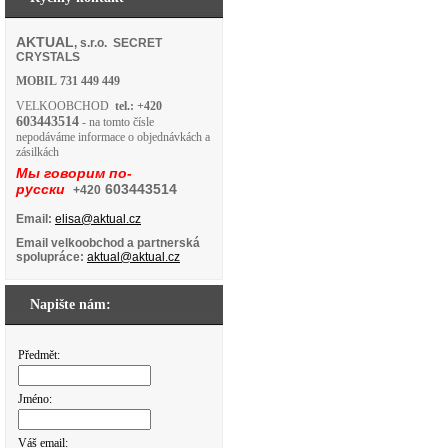
AKTUAL
, s.r.o. SECRET
CRYSTALS
MOBIL
731 449 449
VELKOOBCHOD
tel.: +420
603443514
- na tomto čísle
nepodáváme informace o objednávkách a
zásilkách
Мы говорим по-
русски
603443514
+420
Email:
elisa@aktual.cz
Email velkoobchod a partnerská
spolupráce:
aktual@aktual.cz
Napište nám:
Předmět:
Jméno:
Váš email: