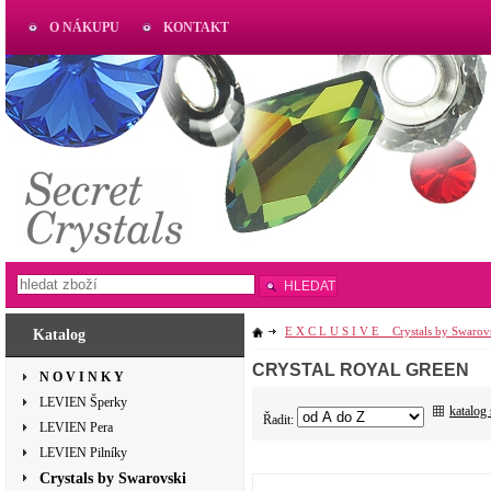
O NÁKUPU
KONTAKT
AKTUAL
www.aktual-koralky.cz
HLEDAT
E X C L U S I V E _ Crystals by Swarov
Katalog
CRYSTAL ROYAL GREEN
N O V I N K Y
LEVIEN Šperky
katalog
Řadit:
LEVIEN Pera
LEVIEN Pilníky
Crystals by Swarovski