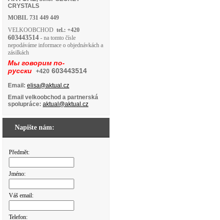
CRYSTALS
MOBIL
731 449 449
VELKOOBCHOD
tel.: +420
603443514
- na tomto čísle
nepodáváme informace o objednávkách a
zásilkách
Мы говорим по-
русски
603443514
+420
Email:
elisa@aktual.cz
Email velkoobchod a partnerská
spolupráce:
aktual@aktual.cz
Napište nám:
Předmět:
Jméno:
Váš email:
Telefon: