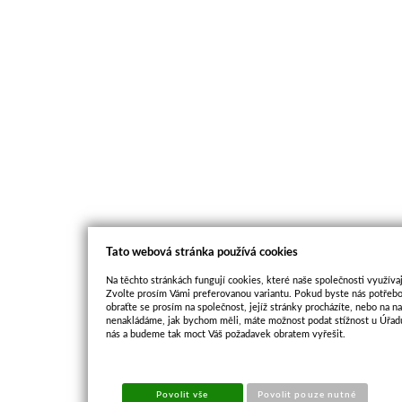
Tato webová stránka používá cookies
Na těchto stránkách fungují cookies, které naše společnosti využívaj
Zvolte prosím Vámi preferovanou variantu. Pokud byste nás potřebo
obraťte se prosím na společnost, jejíž stránky procházíte, nebo na 
nenakládáme, jak bychom měli, máte možnost podat stížnost u Úřadu
nás a budeme tak moct Váš požadavek obratem vyřešit.
Povolit vše
Povolit pouze nutné