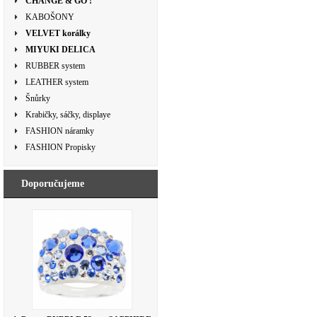
CHANGE & GO !
KABOŠONY
VELVET korálky
MIYUKI DELICA
RUBBER system
LEATHER system
Šnůrky
Krabičky, sáčky, displaye
FASHION náramky
FASHION Propisky
Doporučujeme