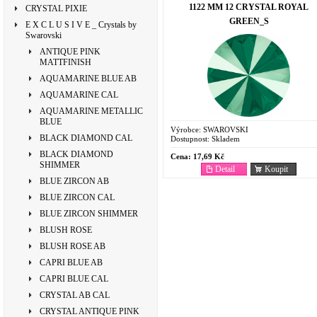
1122 MM 12 CRYSTAL ROYAL
CRYSTAL PIXIE
GREEN_S
E X C L U S I V E _ Crystals by
Swarovski
ANTIQUE PINK
MATTFINISH
AQUAMARINE BLUE AB
AQUAMARINE CAL
AQUAMARINE METALLIC
BLUE
Výrobce:
SWAROVSKI
BLACK DIAMOND CAL
Dostupnost:
Skladem
BLACK DIAMOND
Cena:
17,69 Kč
SHIMMER
Detail
Koupit
BLUE ZIRCON AB
BLUE ZIRCON CAL
BLUE ZIRCON SHIMMER
BLUSH ROSE
BLUSH ROSE AB
CAPRI BLUE AB
CAPRI BLUE CAL
CRYSTAL AB CAL
CRYSTAL ANTIQUE PINK