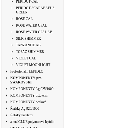
PERIDOT CAL
PERIDOT SCARABAEUS
GREEN
ROSE CAL
ROSE WATER OPAL
ROSE WATER OPAL AB
SILK SHIMMER
TANZANITE AB
TOPAZ SHIMMER
VIOLET CAL
VIOLET MOONLIGHT
Profesionální LEPIDLO
KOMPONENTY pro
SWAROVSKI
KOMPONENTY Ag 925/1000
KOMPONENTY bižuterní
KOMPONENTY ocelové
Řetízky Ag 925/1000
Řetízky bižuterní
aktualGLUE polymerové lepidlo