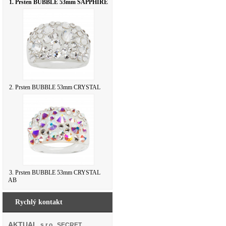
1. Prsten BUBBLE 53mm SAPPHIRE
2. Prsten BUBBLE 53mm CRYSTAL
3. Prsten BUBBLE 53mm CRYSTAL
AB
Rychlý kontakt
AKTUAL
, s.r.o. SECRET