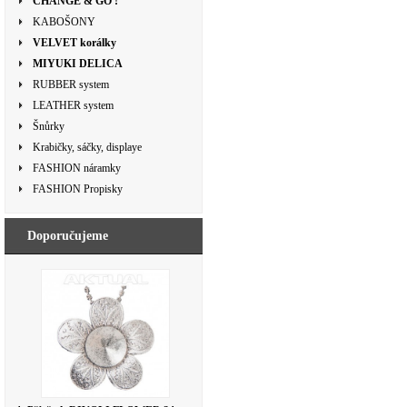
CHANGE & GO !
KABOŠONY
VELVET korálky
MIYUKI DELICA
RUBBER system
LEATHER system
Šnůrky
Krabičky, sáčky, displaye
FASHION náramky
FASHION Propisky
Doporučujeme