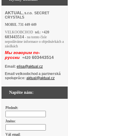
AKTUAL
, s.r.o. SECRET
CRYSTALS
MOBIL
731 449 449
VELKOOBCHOD
tel.: +420
603443514
- na tomto čísle
nepodáváme informace o objednávkách a
zásilkách
Мы говорим по-
русски
603443514
+420
Email:
elisa@aktual.cz
Email velkoobchod a partnerská
spolupráce:
aktual@aktual.cz
Napište nám:
Předmět:
Jméno:
Váš email: