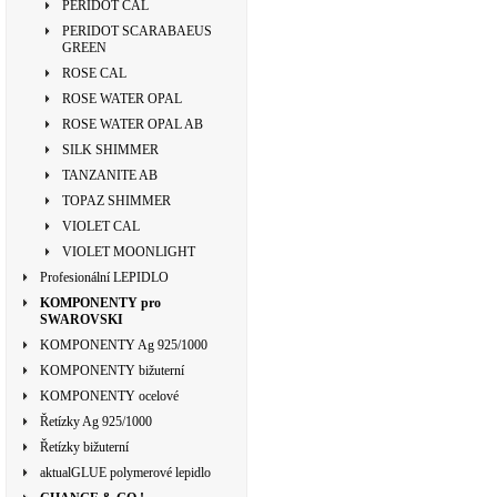
PERIDOT CAL
PERIDOT SCARABAEUS
GREEN
ROSE CAL
ROSE WATER OPAL
ROSE WATER OPAL AB
SILK SHIMMER
TANZANITE AB
TOPAZ SHIMMER
VIOLET CAL
VIOLET MOONLIGHT
Profesionální LEPIDLO
KOMPONENTY pro
SWAROVSKI
KOMPONENTY Ag 925/1000
KOMPONENTY bižuterní
KOMPONENTY ocelové
Řetízky Ag 925/1000
Řetízky bižuterní
aktualGLUE polymerové lepidlo