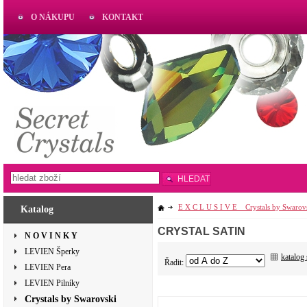
O NÁKUPU
KONTAKT
AKTUAL
www.aktual-koralky.cz
HLEDAT
E X C L U S I V E _ Crystals by Swarov
Katalog
CRYSTAL SATIN
N O V I N K Y
LEVIEN Šperky
katalog
Řadit:
LEVIEN Pera
LEVIEN Pilníky
Crystals by Swarovski