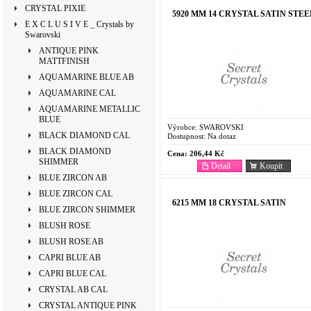
CRYSTAL PIXIE
5920 MM 14 CRYSTAL SATIN STEE
E X C L U S I V E _ Crystals by
Swarovski
ANTIQUE PINK
MATTFINISH
AQUAMARINE BLUE AB
AQUAMARINE CAL
AQUAMARINE METALLIC
BLUE
Výrobce:
SWAROVSKI
BLACK DIAMOND CAL
Dostupnost:
Na dotaz
BLACK DIAMOND
Cena:
206,44 Kč
SHIMMER
Detail
Koupit
BLUE ZIRCON AB
BLUE ZIRCON CAL
6215 MM 18 CRYSTAL SATIN
BLUE ZIRCON SHIMMER
BLUSH ROSE
BLUSH ROSE AB
CAPRI BLUE AB
CAPRI BLUE CAL
CRYSTAL AB CAL
CRYSTAL ANTIQUE PINK