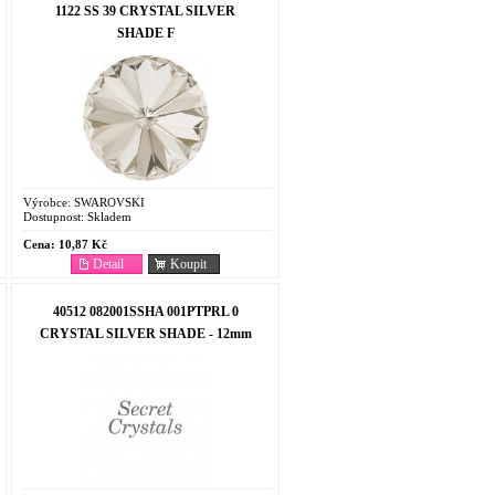
1122 SS 39 CRYSTAL SILVER
SHADE F
Výrobce:
SWAROVSKI
Dostupnost:
Skladem
Cena:
10,87 Kč
Detail
Koupit
40512 082001SSHA 001PTPRL 0
CRYSTAL SILVER SHADE - 12mm