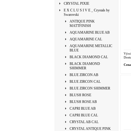
CRYSTAL PIXIE
E X C L U S I V E _ Crystals by
Swarovski
ANTIQUE PINK
MATTFINISH
AQUAMARINE BLUE AB
AQUAMARINE CAL
AQUAMARINE METALLIC
BLUE
Výro
BLACK DIAMOND CAL
Dostu
BLACK DIAMOND
Cena
SHIMMER
BLUE ZIRCON AB
BLUE ZIRCON CAL
BLUE ZIRCON SHIMMER
BLUSH ROSE
BLUSH ROSE AB
CAPRI BLUE AB
CAPRI BLUE CAL
CRYSTAL AB CAL
CRYSTAL ANTIQUE PINK