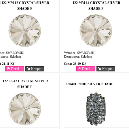
1122 MM 12 CRYSTAL SILVER
1122 MM 14 CRYSTAL SILVER
SHADE F
SHADE F
bce:
SWAROVSKI
Výrobce:
SWAROVSKI
pnost:
Skladem
Dostupnost:
Skladem
:
21,11 Kč
Cena:
28,19 Kč
Detail
Koupit
Detail
Koupit
1122 SS 47 CRYSTAL SILVER
180401 19 001 SILVER SHADE
SHADE F