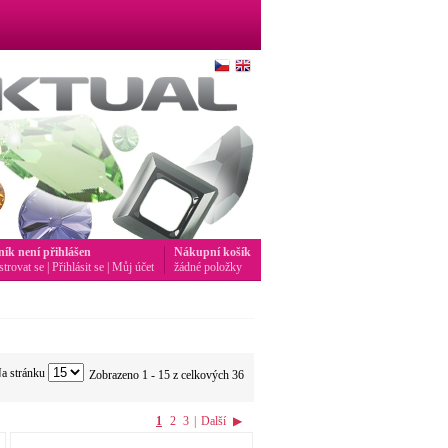
ník není přihlášen
Nákupní košík
strovat se
|
Přihlásit se
|
Můj účet
žádné položky
a stránku
Zobrazeno 1 - 15 z celkových 36
1
2
3
|
Další
▶