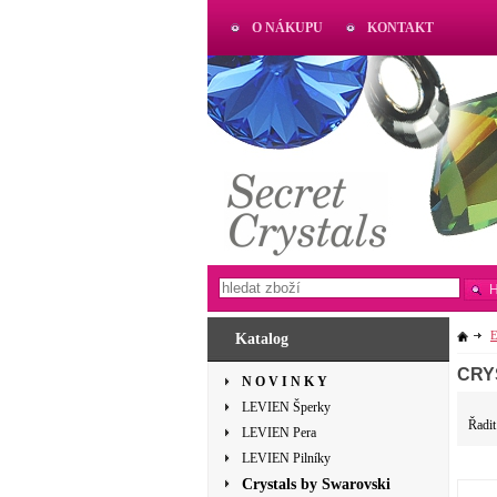
O NÁKUPU
KONTAKT
AKTUAL
www.aktual-koralky.cz
E
Katalog
CRY
N O V I N K Y
LEVIEN Šperky
Řadit
LEVIEN Pera
LEVIEN Pilníky
Crystals by Swarovski