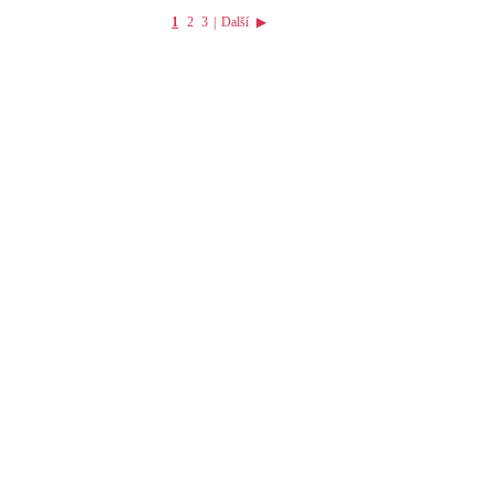
1
2
3
|
Další
▶