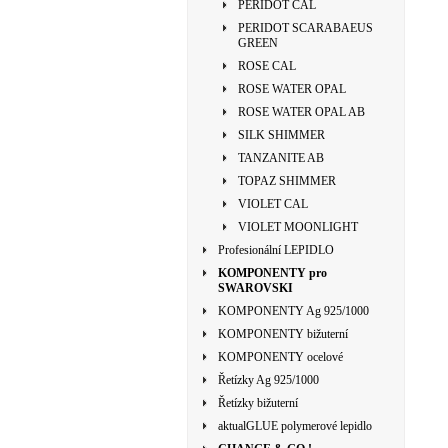
PERIDOT CAL
PERIDOT SCARABAEUS
GREEN
ROSE CAL
ROSE WATER OPAL
ROSE WATER OPAL AB
SILK SHIMMER
TANZANITE AB
TOPAZ SHIMMER
VIOLET CAL
VIOLET MOONLIGHT
Profesionální LEPIDLO
KOMPONENTY pro
SWAROVSKI
KOMPONENTY Ag 925/1000
KOMPONENTY bižuterní
KOMPONENTY ocelové
Řetízky Ag 925/1000
Řetízky bižuterní
aktualGLUE polymerové lepidlo