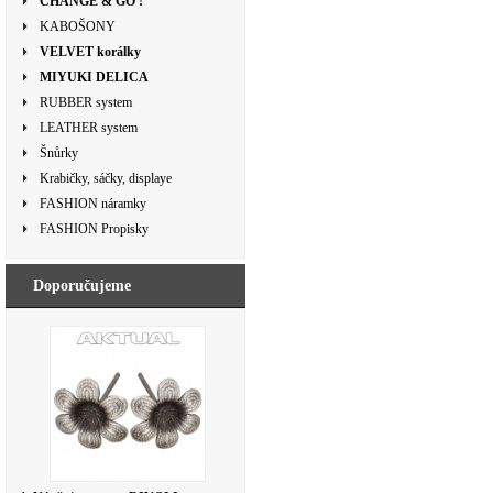
CHANGE & GO !
KABOŠONY
VELVET korálky
MIYUKI DELICA
RUBBER system
LEATHER system
Šnůrky
Krabičky, sáčky, displaye
FASHION náramky
FASHION Propisky
Doporučujeme