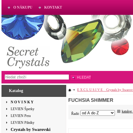
O NÁKUPU
KONTAKT
AKTUAL
www.aktual-koralky.cz
HLEDAT
E X C L U S I V E _ Crystals by Swarov
Katalog
FUCHSIA SHIMMER
N O V I N K Y
LEVIEN Šperky
katalog
Řadit:
LEVIEN Pera
LEVIEN Pilníky
Crystals by Swarovski