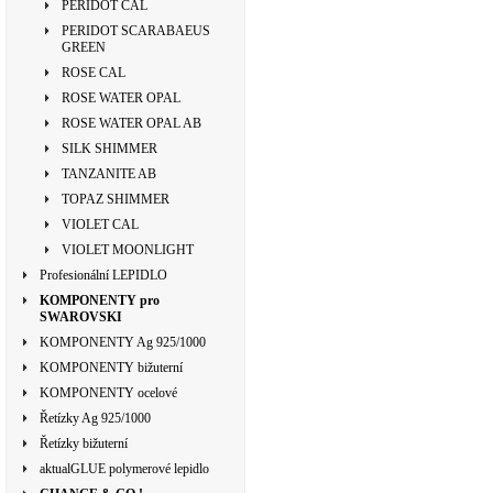
PERIDOT CAL
PERIDOT SCARABAEUS
GREEN
ROSE CAL
ROSE WATER OPAL
ROSE WATER OPAL AB
SILK SHIMMER
TANZANITE AB
TOPAZ SHIMMER
VIOLET CAL
VIOLET MOONLIGHT
Profesionální LEPIDLO
KOMPONENTY pro
SWAROVSKI
KOMPONENTY Ag 925/1000
KOMPONENTY bižuterní
KOMPONENTY ocelové
Řetízky Ag 925/1000
Řetízky bižuterní
aktualGLUE polymerové lepidlo