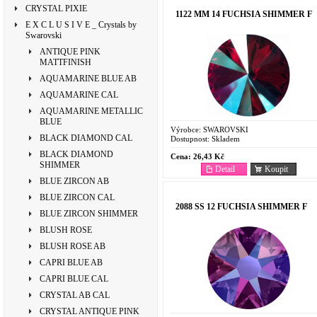
CRYSTAL PIXIE
1122 MM 14 FUCHSIA SHIMMER F
E X C L U S I V E _ Crystals by
Swarovski
ANTIQUE PINK
MATTFINISH
AQUAMARINE BLUE AB
AQUAMARINE CAL
AQUAMARINE METALLIC
BLUE
Výrobce:
SWAROVSKI
BLACK DIAMOND CAL
Dostupnost:
Skladem
BLACK DIAMOND
Cena:
26,43 Kč
SHIMMER
Detail
Koupit
BLUE ZIRCON AB
BLUE ZIRCON CAL
2088 SS 12 FUCHSIA SHIMMER F
BLUE ZIRCON SHIMMER
BLUSH ROSE
BLUSH ROSE AB
CAPRI BLUE AB
CAPRI BLUE CAL
CRYSTAL AB CAL
CRYSTAL ANTIQUE PINK