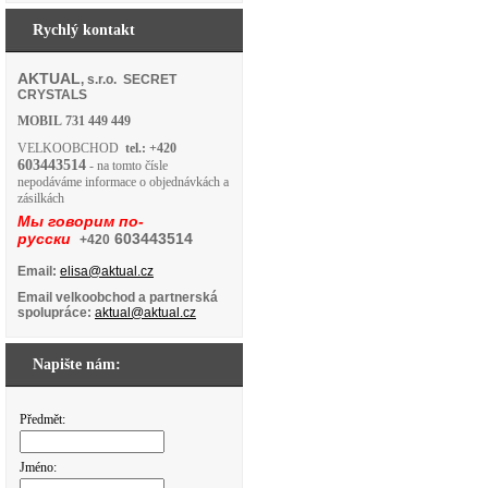
Rychlý kontakt
AKTUAL
, s.r.o. SECRET
CRYSTALS
MOBIL
731 449 449
VELKOOBCHOD
tel.: +420
603443514
- na tomto čísle
nepodáváme informace o objednávkách a
zásilkách
Мы говорим по-
русски
603443514
+420
Email:
elisa@aktual.cz
Email velkoobchod a partnerská
spolupráce:
aktual@aktual.cz
Napište nám:
Předmět:
Jméno: