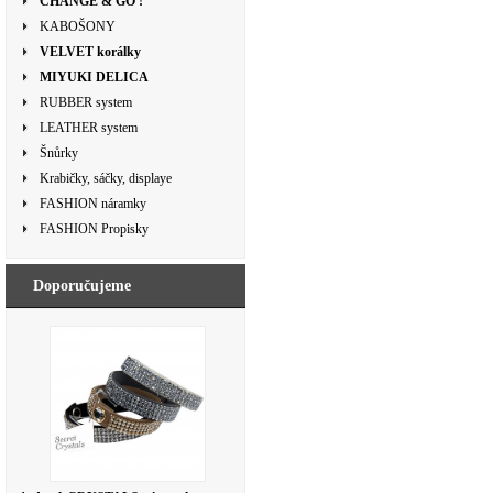
CHANGE & GO !
KABOŠONY
VELVET korálky
MIYUKI DELICA
RUBBER system
LEATHER system
Šnůrky
Krabičky, sáčky, displaye
FASHION náramky
FASHION Propisky
Doporučujeme