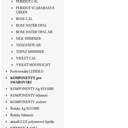
PERIDOT CAL
PERIDOT SCARABAEUS
GREEN
ROSE CAL
ROSE WATER OPAL
ROSE WATER OPAL AB
SILK SHIMMER
TANZANITE AB
TOPAZ SHIMMER
VIOLET CAL
VIOLET MOONLIGHT
Profesionální LEPIDLO
KOMPONENTY pro
SWAROVSKI
KOMPONENTY Ag 925/1000
KOMPONENTY bižuterní
KOMPONENTY ocelové
Řetízky Ag 925/1000
Řetízky bižuterní
aktualGLUE polymerové lepidlo