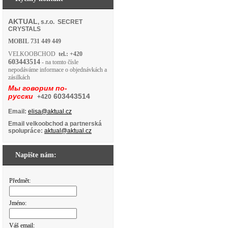
AKTUAL
, s.r.o. SECRET
CRYSTALS
MOBIL
731 449 449
VELKOOBCHOD
tel.: +420
603443514
- na tomto čísle
nepodáváme informace o objednávkách a
zásilkách
Мы говорим по-
русски
603443514
+420
Email:
elisa@aktual.cz
Email velkoobchod a partnerská
spolupráce:
aktual@aktual.cz
Napište nám:
Předmět:
Jméno:
Váš email: