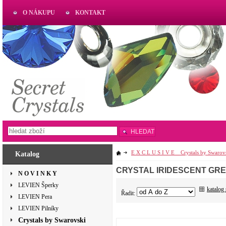
O NÁKUPU
KONTAKT
AKTUAL
www.aktual-koralky.cz
HLEDAT
E X C L U S I V E _ Crystals by Swarov
Katalog
CRYSTAL IRIDESCENT GR
N O V I N K Y
LEVIEN Šperky
katalog
Řadit:
LEVIEN Pera
LEVIEN Pilníky
Crystals by Swarovski