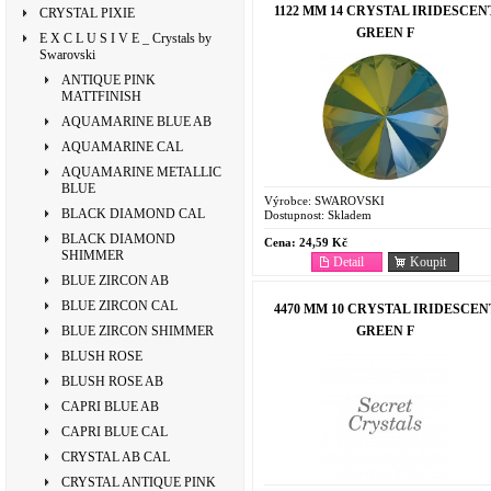
1122 MM 14 CRYSTAL IRIDESCEN
CRYSTAL PIXIE
GREEN F
E X C L U S I V E _ Crystals by
Swarovski
ANTIQUE PINK
MATTFINISH
AQUAMARINE BLUE AB
AQUAMARINE CAL
AQUAMARINE METALLIC
BLUE
Výrobce:
SWAROVSKI
BLACK DIAMOND CAL
Dostupnost:
Skladem
BLACK DIAMOND
Cena:
24,59 Kč
SHIMMER
Detail
Koupit
BLUE ZIRCON AB
BLUE ZIRCON CAL
4470 MM 10 CRYSTAL IRIDESCEN
GREEN F
BLUE ZIRCON SHIMMER
BLUSH ROSE
BLUSH ROSE AB
CAPRI BLUE AB
CAPRI BLUE CAL
CRYSTAL AB CAL
CRYSTAL ANTIQUE PINK