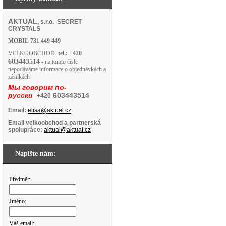
AKTUAL
, s.r.o. SECRET
CRYSTALS
MOBIL
731 449 449
VELKOOBCHOD
tel.: +420
603443514
- na tomto čísle
nepodáváme informace o objednávkách a
zásilkách
Мы говорим по-
русски
603443514
+420
Email:
elisa@aktual.cz
Email velkoobchod a partnerská
spolupráce:
aktual@aktual.cz
Napište nám:
Předmět:
Jméno:
Váš email: