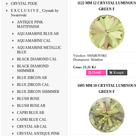
1122 MM 12 CRYSTAL LUMINOUS
CRYSTAL PIXIE
GREEN F
E X C L U S I V E _ Crystals by
Swarovski
ANTIQUE PINK
MATTFINISH
AQUAMARINE BLUE AB
AQUAMARINE CAL
AQUAMARINE METALLIC
BLUE
Výrobce:
SWAROVSKI
BLACK DIAMOND CAL
Dostupnost:
Skladem
BLACK DIAMOND
Cena:
21,11 Kč
SHIMMER
Detail
Koupit
BLUE ZIRCON AB
BLUE ZIRCON CAL
1695 MM 10 CRYSTAL LUMINOU
GREEN F
BLUE ZIRCON SHIMMER
BLUSH ROSE
BLUSH ROSE AB
CAPRI BLUE AB
CAPRI BLUE CAL
CRYSTAL AB CAL
CRYSTAL ANTIQUE PINK