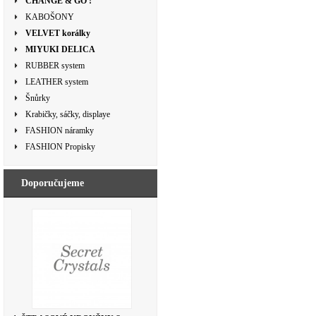
CHANGE & GO !
KABOŠONY
VELVET korálky
MIYUKI DELICA
RUBBER system
LEATHER system
Šnůrky
Krabičky, sáčky, displaye
FASHION náramky
FASHION Propisky
Doporučujeme