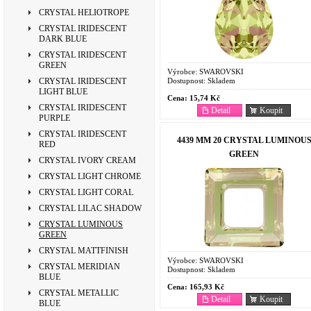
CRYSTAL HELIOTROPE
CRYSTAL IRIDESCENT
DARK BLUE
CRYSTAL IRIDESCENT
GREEN
Výrobce:
SWAROVSKI
Dostupnost:
Skladem
CRYSTAL IRIDESCENT
LIGHT BLUE
Cena:
15,74 Kč
CRYSTAL IRIDESCENT
Detail
Koupit
PURPLE
CRYSTAL IRIDESCENT
4439 MM 20 CRYSTAL LUMINOU
RED
GREEN
CRYSTAL IVORY CREAM
CRYSTAL LIGHT CHROME
CRYSTAL LIGHT CORAL
CRYSTAL LILAC SHADOW
CRYSTAL LUMINOUS
GREEN
CRYSTAL MATTFINISH
Výrobce:
SWAROVSKI
CRYSTAL MERIDIAN
Dostupnost:
Skladem
BLUE
Cena:
165,93 Kč
CRYSTAL METALLIC
Detail
Koupit
BLUE