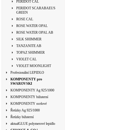
PERIDOT CAL
PERIDOT SCARABAEUS
GREEN
ROSE CAL
ROSE WATER OPAL
ROSE WATER OPAL AB
SILK SHIMMER
TANZANITE AB
TOPAZ SHIMMER
VIOLET CAL
VIOLET MOONLIGHT
Profesionální LEPIDLO
KOMPONENTY pro
SWAROVSKI
KOMPONENTY Ag 925/1000
KOMPONENTY bižuterní
KOMPONENTY ocelové
Řetízky Ag 925/1000
Řetízky bižuterní
aktualGLUE polymerové lepidlo