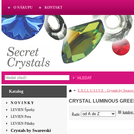
O NÁKUPU
KONTAKT
AKTUAL
www.aktual-koralky.cz
HLEDAT
E X C L U S I V E _ Crystals by Swarov
Katalog
CRYSTAL LUMINOUS GREE
N O V I N K Y
LEVIEN Šperky
katalog
Řadit:
LEVIEN Pera
LEVIEN Pilníky
Crystals by Swarovski