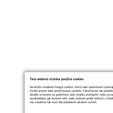
Tato webová stránka používá cookies
Na těchto stránkách fungují cookies, které naše společnosti využívaj
Zvolte prosím Vámi preferovanou variantu. Pokud byste nás potřebo
obraťte se prosím na společnost, jejíž stránky procházíte, nebo na 
nenakládáme, jak bychom měli, máte možnost podat stížnost u Úřadu
nás a budeme tak moct Váš požadavek obratem vyřešit.