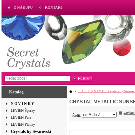
O NÁKUPU
KONTAKT
AKTUAL
www.aktual-koralky.cz
HLEDAT
E X C L U S I V E _ Crystals by Swarov
Katalog
CRYSTAL METALLIC SUNS
N O V I N K Y
LEVIEN Šperky
katalog
Řadit:
LEVIEN Pera
LEVIEN Pilníky
Crystals by Swarovski