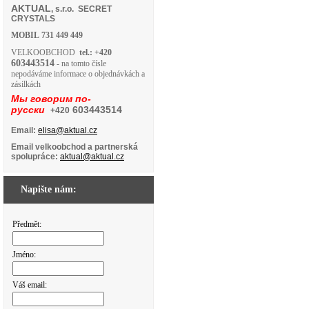
AKTUAL
, s.r.o. SECRET
CRYSTALS
MOBIL
731 449 449
VELKOOBCHOD
tel.: +420
603443514
- na tomto čísle
nepodáváme informace o objednávkách a
zásilkách
Мы говорим по-
русски
603443514
+420
Email:
elisa@aktual.cz
Email velkoobchod a partnerská
spolupráce:
aktual@aktual.cz
Napište nám:
Předmět:
Jméno:
Váš email: