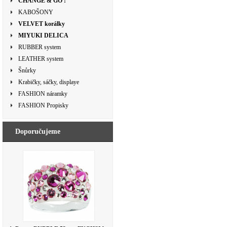
CHANGE & GO !
KABOŠONY
VELVET korálky
MIYUKI DELICA
RUBBER system
LEATHER system
Šnůrky
Krabičky, sáčky, displaye
FASHION náramky
FASHION Propisky
Doporučujeme