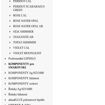
PERIDOT CAL
PERIDOT SCARABAEUS
GREEN
ROSE CAL
ROSE WATER OPAL
ROSE WATER OPAL AB
SILK SHIMMER
TANZANITE AB
TOPAZ SHIMMER
VIOLET CAL
VIOLET MOONLIGHT
Profesionální LEPIDLO
KOMPONENTY pro
SWAROVSKI
KOMPONENTY Ag 925/1000
KOMPONENTY bižuterní
KOMPONENTY ocelové
Řetízky Ag 925/1000
Řetízky bižuterní
aktualGLUE polymerové lepidlo