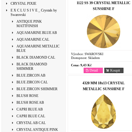
1122 SS 39 CRYSTAL METALLIC
CRYSTAL PIXIE
SUNSHINE F
E X C L U S I V E _ Crystals by
Swarovski
ANTIQUE PINK
MATTFINISH
AQUAMARINE BLUE AB
AQUAMARINE CAL
AQUAMARINE METALLIC
BLUE
Výrobce:
SWAROVSKI
BLACK DIAMOND CAL
Dostupnost:
Skladem
BLACK DIAMOND
Cena:
9,43 Kč
SHIMMER
Detail
Koupit
BLUE ZIRCON AB
BLUE ZIRCON CAL
4320 MM 18x13 CRYSTAL
METALLIC SUNSHINE F
BLUE ZIRCON SHIMMER
BLUSH ROSE
BLUSH ROSE AB
CAPRI BLUE AB
CAPRI BLUE CAL
CRYSTAL AB CAL
CRYSTAL ANTIQUE PINK