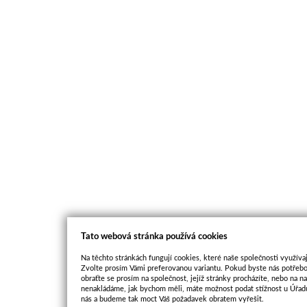
Tato webová stránka používá cookies
Na těchto stránkách fungují cookies, které naše společnosti využívaj
Zvolte prosím Vámi preferovanou variantu. Pokud byste nás potřebo
obraťte se prosím na společnost, jejíž stránky procházíte, nebo na 
nenakládáme, jak bychom měli, máte možnost podat stížnost u Úřadu
nás a budeme tak moct Váš požadavek obratem vyřešit.