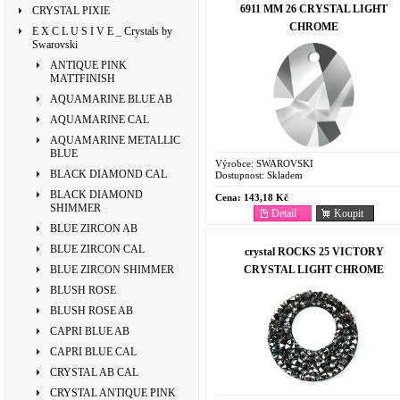
6911 MM 26 CRYSTAL LIGHT
CRYSTAL PIXIE
CHROME
E X C L U S I V E _ Crystals by
Swarovski
ANTIQUE PINK
MATTFINISH
AQUAMARINE BLUE AB
AQUAMARINE CAL
AQUAMARINE METALLIC
BLUE
Výrobce:
SWAROVSKI
BLACK DIAMOND CAL
Dostupnost:
Skladem
BLACK DIAMOND
Cena:
143,18 Kč
SHIMMER
Detail
Koupit
BLUE ZIRCON AB
BLUE ZIRCON CAL
crystal ROCKS 25 VICTORY
CRYSTAL LIGHT CHROME
BLUE ZIRCON SHIMMER
BLUSH ROSE
BLUSH ROSE AB
CAPRI BLUE AB
CAPRI BLUE CAL
CRYSTAL AB CAL
CRYSTAL ANTIQUE PINK