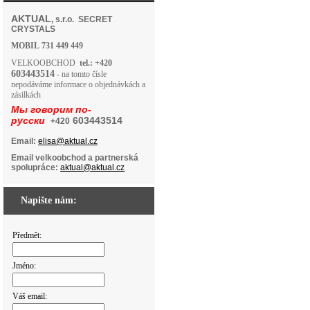
AKTUAL
, s.r.o. SECRET
CRYSTALS
MOBIL
731 449 449
VELKOOBCHOD
tel.: +420
603443514
- na tomto čísle
nepodáváme informace o objednávkách a
zásilkách
Мы говорим по-
русски
603443514
+420
Email:
elisa@aktual.cz
Email velkoobchod a partnerská
spolupráce:
aktual@aktual.cz
Napište nám:
Předmět:
Jméno:
Váš email: