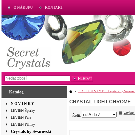
O NÁKUPU
KONTAKT
AKTUAL
www.aktual-koralky.cz
HLEDAT
E X C L U S I V E _ Crystals by Swarov
Katalog
CRYSTAL LIGHT CHROME
N O V I N K Y
LEVIEN Šperky
katalog
Řadit:
LEVIEN Pera
LEVIEN Pilníky
Crystals by Swarovski