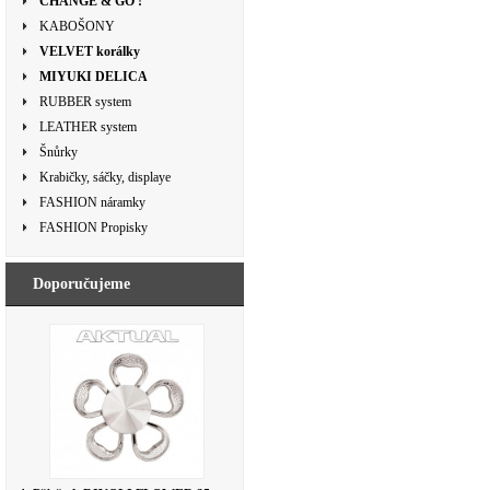
CHANGE & GO !
KABOŠONY
VELVET korálky
MIYUKI DELICA
RUBBER system
LEATHER system
Šnůrky
Krabičky, sáčky, displaye
FASHION náramky
FASHION Propisky
Doporučujeme