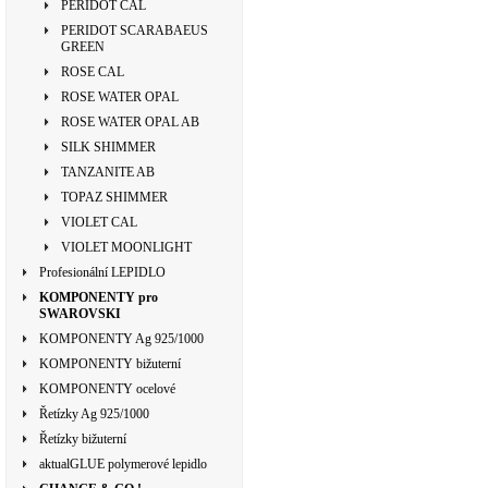
PERIDOT CAL
PERIDOT SCARABAEUS
GREEN
ROSE CAL
ROSE WATER OPAL
ROSE WATER OPAL AB
SILK SHIMMER
TANZANITE AB
TOPAZ SHIMMER
VIOLET CAL
VIOLET MOONLIGHT
Profesionální LEPIDLO
KOMPONENTY pro
SWAROVSKI
KOMPONENTY Ag 925/1000
KOMPONENTY bižuterní
KOMPONENTY ocelové
Řetízky Ag 925/1000
Řetízky bižuterní
aktualGLUE polymerové lepidlo