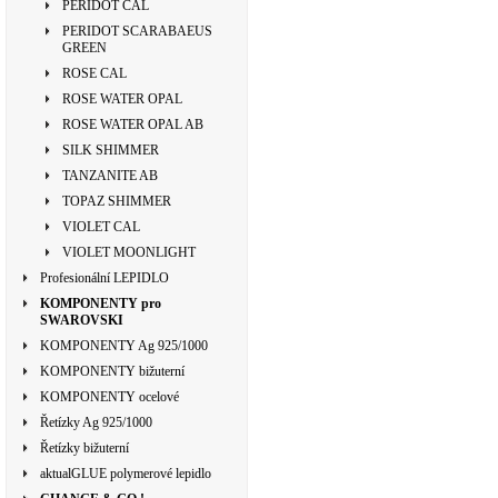
PERIDOT CAL
PERIDOT SCARABAEUS
GREEN
ROSE CAL
ROSE WATER OPAL
ROSE WATER OPAL AB
SILK SHIMMER
TANZANITE AB
TOPAZ SHIMMER
VIOLET CAL
VIOLET MOONLIGHT
Profesionální LEPIDLO
KOMPONENTY pro
SWAROVSKI
KOMPONENTY Ag 925/1000
KOMPONENTY bižuterní
KOMPONENTY ocelové
Řetízky Ag 925/1000
Řetízky bižuterní
aktualGLUE polymerové lepidlo