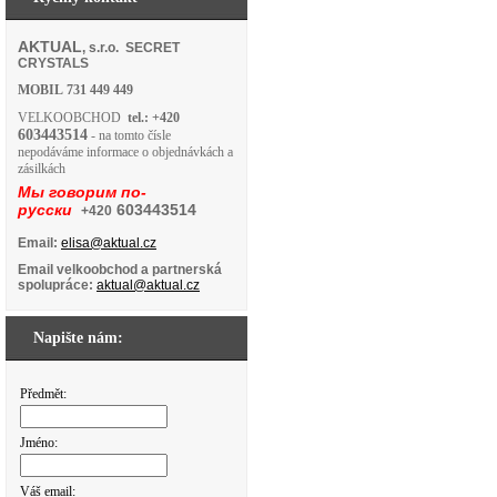
AKTUAL
, s.r.o. SECRET
CRYSTALS
MOBIL
731 449 449
VELKOOBCHOD
tel.: +420
603443514
- na tomto čísle
nepodáváme informace o objednávkách a
zásilkách
Мы говорим по-
русски
603443514
+420
Email:
elisa@aktual.cz
Email velkoobchod a partnerská
spolupráce:
aktual@aktual.cz
Napište nám:
Předmět:
Jméno:
Váš email: