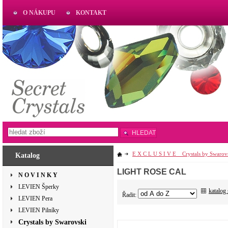
O NÁKUPU
KONTAKT
AKTUAL
www.aktual-koralky.cz
HLEDAT
E X C L U S I V E _ Crystals by Swarov
Katalog
LIGHT ROSE CAL
N O V I N K Y
LEVIEN Šperky
katalog
Řadit:
LEVIEN Pera
LEVIEN Pilníky
Crystals by Swarovski