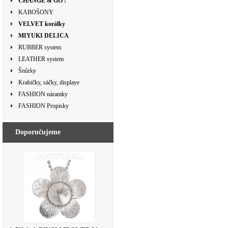
CHANGE & GO !
KABOŠONY
VELVET korálky
MIYUKI DELICA
RUBBER system
LEATHER system
Šnůrky
Krabičky, sáčky, displaye
FASHION náramky
FASHION Propisky
Doporučujeme