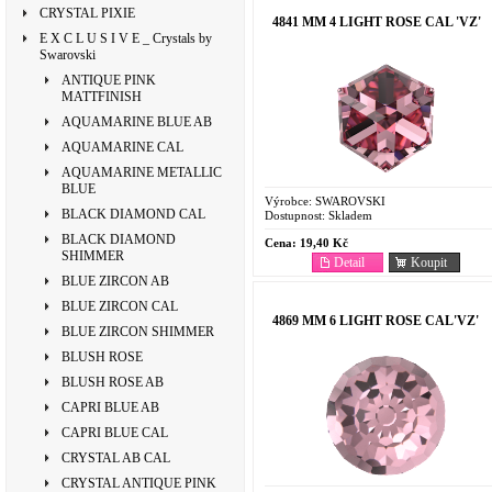
CRYSTAL PIXIE
4841 MM 4 LIGHT ROSE CAL 'VZ'
E X C L U S I V E _ Crystals by
Swarovski
ANTIQUE PINK
MATTFINISH
AQUAMARINE BLUE AB
AQUAMARINE CAL
AQUAMARINE METALLIC
BLUE
Výrobce:
SWAROVSKI
BLACK DIAMOND CAL
Dostupnost:
Skladem
BLACK DIAMOND
Cena:
19,40 Kč
SHIMMER
Detail
Koupit
BLUE ZIRCON AB
BLUE ZIRCON CAL
4869 MM 6 LIGHT ROSE CAL'VZ'
BLUE ZIRCON SHIMMER
BLUSH ROSE
BLUSH ROSE AB
CAPRI BLUE AB
CAPRI BLUE CAL
CRYSTAL AB CAL
CRYSTAL ANTIQUE PINK