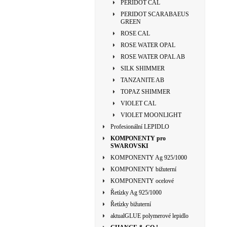
PERIDOT CAL
PERIDOT SCARABAEUS
GREEN
ROSE CAL
ROSE WATER OPAL
ROSE WATER OPAL AB
SILK SHIMMER
TANZANITE AB
TOPAZ SHIMMER
VIOLET CAL
VIOLET MOONLIGHT
Profesionální LEPIDLO
KOMPONENTY pro
SWAROVSKI
KOMPONENTY Ag 925/1000
KOMPONENTY bižuterní
KOMPONENTY ocelové
Řetízky Ag 925/1000
Řetízky bižuterní
aktualGLUE polymerové lepidlo