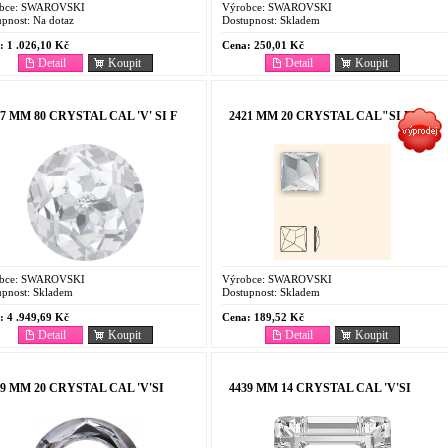
bce:
SWAROVSKI
Výrobce:
SWAROVSKI
pnost:
Na dotaz
Dostupnost:
Skladem
:
1 .026,10 Kč
Cena:
250,01 Kč
Detail
Koupit
Detail
Koupit
57 MM 80 CRYSTAL CAL 'V' SI F
2421 MM 20 CRYSTAL CAL"SI PL
bce:
SWAROVSKI
Výrobce:
SWAROVSKI
pnost:
Skladem
Dostupnost:
Skladem
:
4 .949,69 Kč
Cena:
189,52 Kč
Detail
Koupit
Detail
Koupit
39 MM 20 CRYSTAL CAL 'V'SI
4439 MM 14 CRYSTAL CAL 'V'SI