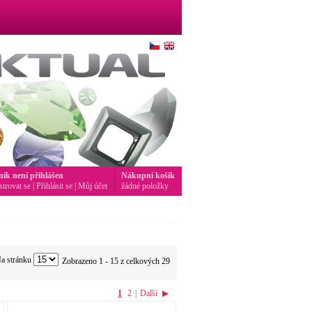
ník není přihlášen
Nákupní košík
strovat se
|
Přihlásit se
|
Můj účet
žádné položky
a stránku
Zobrazeno 1 - 15 z celkových 29
1
2
|
Další
▶