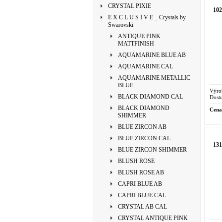
CRYSTAL PIXIE
10
E X C L U S I V E _ Crystals by
Swarovski
ANTIQUE PINK
MATTFINISH
AQUAMARINE BLUE AB
AQUAMARINE CAL
AQUAMARINE METALLIC
BLUE
Výro
BLACK DIAMOND CAL
Dostu
BLACK DIAMOND
Cena
SHIMMER
BLUE ZIRCON AB
BLUE ZIRCON CAL
13
BLUE ZIRCON SHIMMER
BLUSH ROSE
BLUSH ROSE AB
CAPRI BLUE AB
CAPRI BLUE CAL
CRYSTAL AB CAL
CRYSTAL ANTIQUE PINK