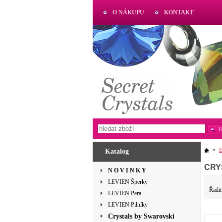
O NÁKUPU
KONTAKT
AKTUAL
www.aktual-koralky.cz
E
Katalog
CRY
N O V I N K Y
LEVIEN Šperky
Řadit
LEVIEN Pera
LEVIEN Pilníky
Crystals by Swarovski