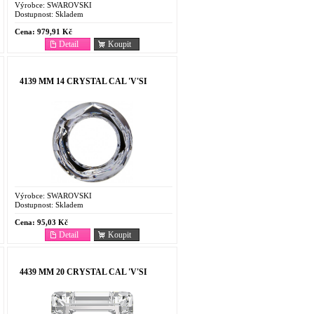
Výrobce:
SWAROVSKI
Dostupnost:
Skladem
Cena:
979,91 Kč
Detail
Koupit
4139 MM 14 CRYSTAL CAL 'V'SI
Výrobce:
SWAROVSKI
Dostupnost:
Skladem
Cena:
95,03 Kč
Detail
Koupit
4439 MM 20 CRYSTAL CAL 'V'SI