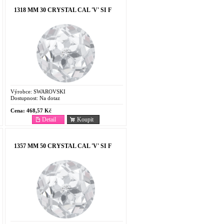
1318 MM 30 CRYSTAL CAL 'V' SI F
Výrobce:
SWAROVSKI
Dostupnost:
Na dotaz
Cena:
468,57 Kč
Detail
Koupit
1357 MM 50 CRYSTAL CAL 'V' SI F