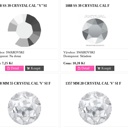
28 SS 39 CRYSTAL CAL "V"SI
1088 SS 39 CRYSTAL CAL F
bce:
SWAROVSKI
Výrobce:
SWAROVSKI
pnost:
Na dotaz
Dostupnost:
Skladem
:
7,25 Kč
Cena:
10,20 Kč
Detail
Koupit
Detail
Koupit
18 MM 55 CRYSTAL CAL 'V' SI F
1357 MM 20 CRYSTAL CAL 'V' SI F