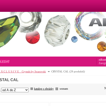
zákaz
HLEDAT
Zaregi
 X C L U S I V E _ Crystals by Swarovski
CRYSTAL CAL
(29 produktů)
STAL CAL
N
katalog s obrázky
seznam
: