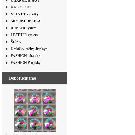
CHANGE & GO !
KABOŠONY
VELVET korálky
MIYUKI DELICA
RUBBER system
LEATHER system
Šnůrky
Krabičky, sáčky, displaye
FASHION náramky
FASHION Propisky
Doporučujeme