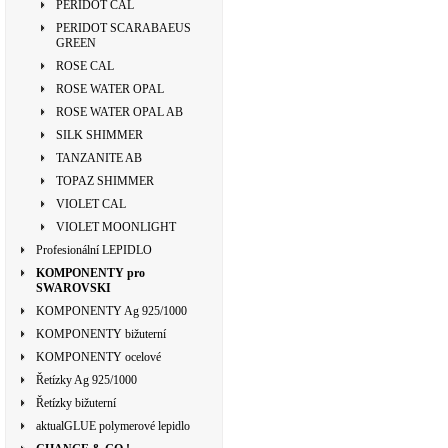
PERIDOT CAL
PERIDOT SCARABAEUS
GREEN
ROSE CAL
ROSE WATER OPAL
ROSE WATER OPAL AB
SILK SHIMMER
TANZANITE AB
TOPAZ SHIMMER
VIOLET CAL
VIOLET MOONLIGHT
Profesionální LEPIDLO
KOMPONENTY pro
SWAROVSKI
KOMPONENTY Ag 925/1000
KOMPONENTY bižuterní
KOMPONENTY ocelové
Řetízky Ag 925/1000
Řetízky bižuterní
aktualGLUE polymerové lepidlo