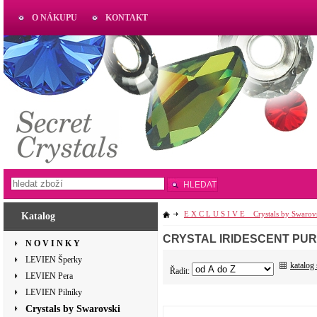
O NÁKUPU
KONTAKT
AKTUAL
www.aktual-koralky.cz
HLEDAT
E X C L U S I V E _ Crystals by Swarov
Katalog
CRYSTAL IRIDESCENT PU
N O V I N K Y
LEVIEN Šperky
katalog
Řadit:
LEVIEN Pera
LEVIEN Pilníky
Crystals by Swarovski