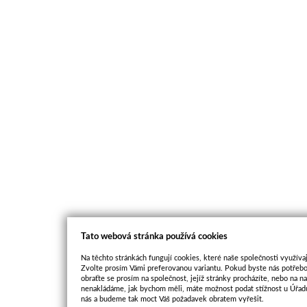
Tato webová stránka používá cookies
Na těchto stránkách fungují cookies, které naše společnosti využívaj
Zvolte prosím Vámi preferovanou variantu. Pokud byste nás potřebo
obraťte se prosím na společnost, jejíž stránky procházíte, nebo na 
nenakládáme, jak bychom měli, máte možnost podat stížnost u Úřadu
nás a budeme tak moct Váš požadavek obratem vyřešit.