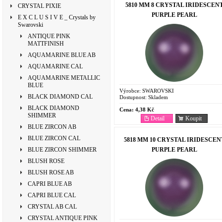
5810 MM 8 CRYSTAL IRIDESCEN
CRYSTAL PIXIE
PURPLE PEARL
E X C L U S I V E _ Crystals by
Swarovski
ANTIQUE PINK
MATTFINISH
AQUAMARINE BLUE AB
AQUAMARINE CAL
AQUAMARINE METALLIC
BLUE
Výrobce:
SWAROVSKI
BLACK DIAMOND CAL
Dostupnost:
Skladem
BLACK DIAMOND
Cena:
4,38 Kč
SHIMMER
Detail
Koupit
BLUE ZIRCON AB
BLUE ZIRCON CAL
5818 MM 10 CRYSTAL IRIDESCEN
PURPLE PEARL
BLUE ZIRCON SHIMMER
BLUSH ROSE
BLUSH ROSE AB
CAPRI BLUE AB
CAPRI BLUE CAL
CRYSTAL AB CAL
CRYSTAL ANTIQUE PINK