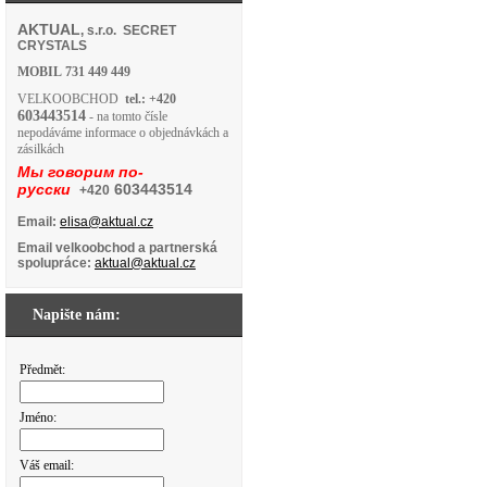
AKTUAL
, s.r.o. SECRET
CRYSTALS
MOBIL
731 449 449
VELKOOBCHOD
tel.: +420
603443514
- na tomto čísle
nepodáváme informace o objednávkách a
zásilkách
Мы говорим по-
русски
603443514
+420
Email:
elisa@aktual.cz
Email velkoobchod a partnerská
spolupráce:
aktual@aktual.cz
Napište nám:
Předmět:
Jméno:
Váš email: