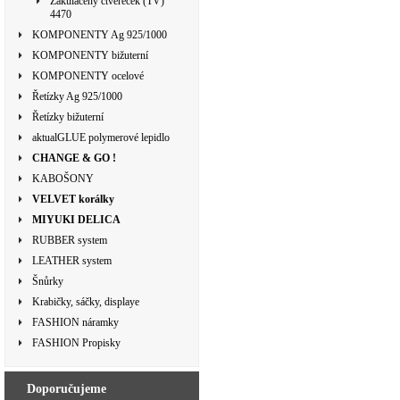
Zakulacený čtvereček (TV)
4470
KOMPONENTY Ag 925/1000
KOMPONENTY bižuterní
KOMPONENTY ocelové
Řetízky Ag 925/1000
Řetízky bižuterní
aktualGLUE polymerové lepidlo
CHANGE & GO !
KABOŠONY
VELVET korálky
MIYUKI DELICA
RUBBER system
LEATHER system
Šnůrky
Krabičky, sáčky, displaye
FASHION náramky
FASHION Propisky
Doporučujeme