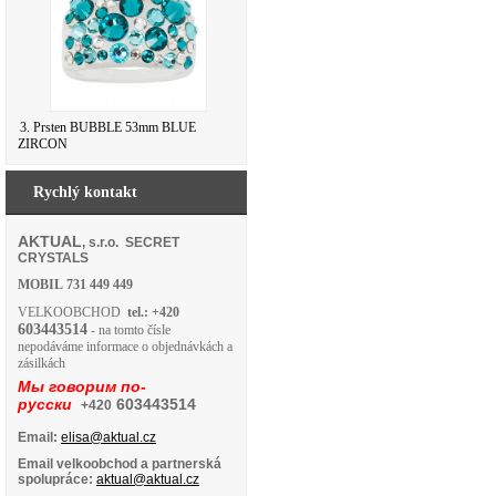
3. Prsten BUBBLE 53mm BLUE
ZIRCON
Rychlý kontakt
AKTUAL
, s.r.o. SECRET
CRYSTALS
MOBIL
731 449 449
VELKOOBCHOD
tel.: +420
603443514
- na tomto čísle
nepodáváme informace o objednávkách a
zásilkách
Мы говорим по-
русски
603443514
+420
Email:
elisa@aktual.cz
Email velkoobchod a partnerská
spolupráce:
aktual@aktual.cz