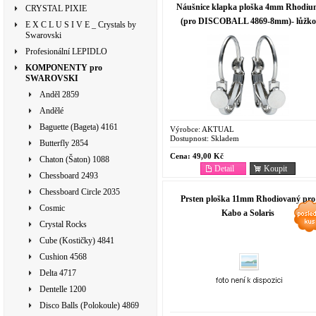
Náušnice klapka ploška 4mm Rhodiu
CRYSTAL PIXIE
(pro DISCOBALL 4869-8mm)- lůžko
E X C L U S I V E _ Crystals by
bez okraje
Swarovski
Profesionální LEPIDLO
KOMPONENTY pro
SWAROVSKI
Anděl 2859
Andělé
Baguette (Bageta) 4161
Výrobce:
AKTUAL
Dostupnost:
Skladem
Butterfly 2854
Cena:
49,00 Kč
Chaton (Šaton) 1088
Detail
Koupit
Chessboard 2493
Chessboard Circle 2035
Prsten ploška 11mm Rhodiovaný pro
Cosmic
Kabo a Solaris
Crystal Rocks
Cube (Kostičky) 4841
Cushion 4568
Delta 4717
Dentelle 1200
Disco Balls (Polokoule) 4869