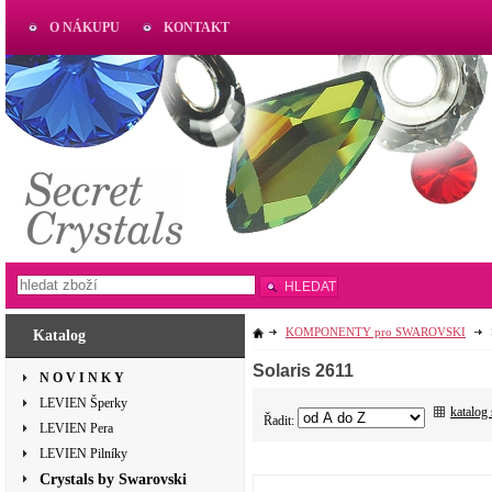
O NÁKUPU
KONTAKT
AKTUAL
www.aktual-koralky.cz
HLEDAT
KOMPONENTY pro SWAROVSKI
Katalog
Solaris 2611
N O V I N K Y
LEVIEN Šperky
katalog
Řadit:
LEVIEN Pera
LEVIEN Pilníky
Crystals by Swarovski