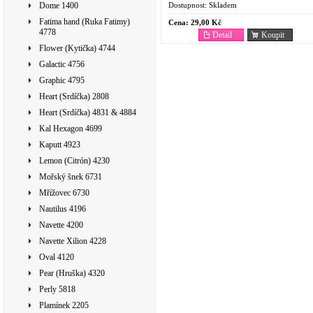
Dostupnost:
Skladem
Dome 1400
Fatima hand (Ruka Fatimy)
Cena:
29,00 Kč
4778
Detail
Koupit
Flower (Kytička) 4744
Galactic 4756
Graphic 4795
Heart (Srdíčka) 2808
Heart (Srdíčka) 4831 & 4884
Kal Hexagon 4699
Kaputt 4923
Lemon (Citrón) 4230
Mořský šnek 6731
Mřížovec 6730
Nautilus 4196
Navette 4200
Navette Xilion 4228
Oval 4120
Pear (Hruška) 4320
Perly 5818
Plamínek 2205