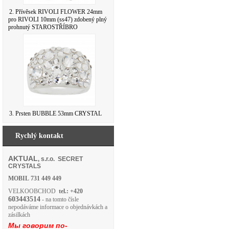
2. Přívěsek RIVOLI FLOWER 24mm
pro RIVOLI 10mm (ss47) zdobený plný
prohnutý STAROSTŘÍBRO
3. Prsten BUBBLE 53mm CRYSTAL
Rychlý kontakt
AKTUAL
, s.r.o. SECRET
CRYSTALS
MOBIL
731 449 449
VELKOOBCHOD
tel.: +420
603443514
- na tomto čísle
nepodáváme informace o objednávkách a
zásilkách
Мы говорим по-