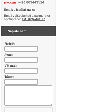
русски
603443514
+420
Email:
elisa@aktual.cz
Email velkoobchod a partnerská
spolupráce:
aktual@aktual.cz
Napište nám:
Předmět:
Jméno:
Váš email:
Telefon: