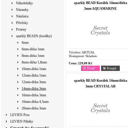
sparkly BEAD Korálek 14mm/dírka
Náhrdelníky
3mm AQUAMARINE
Náramky
Náušnice
Přívěsky
Prsteny
sparkly BEADS (korálky)
6mm
6mm-dírka 1mm
Výrobce:
AKTUAL
8mm-dírka 1mm
Dostupnost:
Skladem
8mm-dírka 1,8mm
Cena:
229,00 Kč
Detail
Koupit
10mm-dírka 1mm
12mm-dírka 1mm
sparkly BEAD Korálek 14mm/dírka
12mm-dírka 3mm
3mm CRYSTAL AB
14mm-dírka 3mm
16mm-dírka 3mm
16mm-dírka 4,5mm
20mm-dírka 3mm
LEVIEN Pera
LEVIEN Pilníky