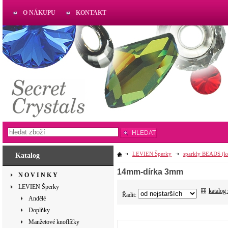
O NÁKUPU
KONTAKT
AKTUAL
www.aktual-koralky.cz
HLEDAT
LEVIEN Šperky
sparkly BEADS (k
Katalog
14mm-dírka 3mm
N O V I N K Y
LEVIEN Šperky
katalog
Řadit:
Andělé
Doplňky
Manžetové knoflíčky