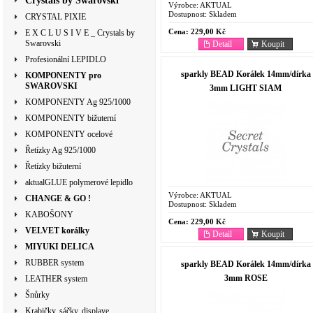
Crystals by Swarovski
Výrobce:
AKTUAL
Dostupnost:
Skladem
CRYSTAL PIXIE
Cena:
229,00 Kč
E X C L U S I V E _ Crystals by
Swarovski
Detail
Koupit
Profesionální LEPIDLO
sparkly BEAD Korálek 14mm/dírka
KOMPONENTY pro
SWAROVSKI
3mm LIGHT SIAM
KOMPONENTY Ag 925/1000
KOMPONENTY bižuterní
KOMPONENTY ocelové
Řetízky Ag 925/1000
Řetízky bižuterní
aktualGLUE polymerové lepidlo
Výrobce:
AKTUAL
CHANGE & GO !
Dostupnost:
Skladem
KABOŠONY
Cena:
229,00 Kč
VELVET korálky
Detail
Koupit
MIYUKI DELICA
RUBBER system
sparkly BEAD Korálek 14mm/dírka
3mm ROSE
LEATHER system
Šnůrky
Krabičky, sáčky, displaye