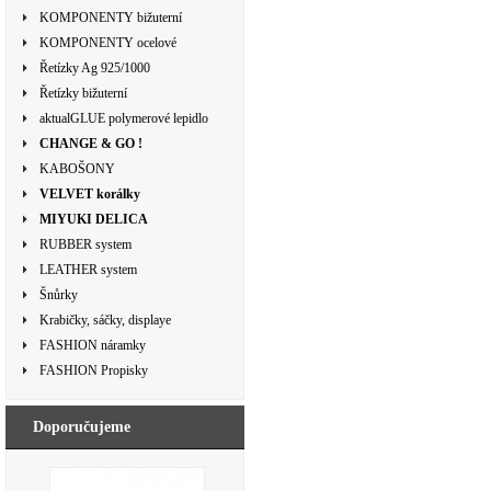
KOMPONENTY bižuterní
KOMPONENTY ocelové
Řetízky Ag 925/1000
Řetízky bižuterní
aktualGLUE polymerové lepidlo
CHANGE & GO !
KABOŠONY
VELVET korálky
MIYUKI DELICA
RUBBER system
LEATHER system
Šnůrky
Krabičky, sáčky, displaye
FASHION náramky
FASHION Propisky
Doporučujeme