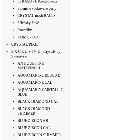
ŠTRASOVÉ Komponenty
Skleněné voskované perly
CRYSTAL mesh BALLS
Přívěsky Pavé
Rondelky
DOME - 1400
CRYSTAL PIXIE
E X C L U S I V E _ Crystals by
Swarovski
ANTIQUE PINK
MATTFINISH
AQUAMARINE BLUE AB
AQUAMARINE CAL
AQUAMARINE METALLIC
BLUE
BLACK DIAMOND CAL
BLACK DIAMOND
SHIMMER
BLUE ZIRCON AB
BLUE ZIRCON CAL
BLUE ZIRCON SHIMMER