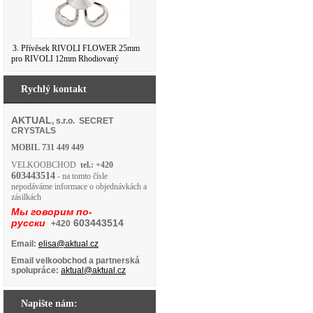
3. Přívěsek RIVOLI FLOWER 25mm
pro RIVOLI 12mm Rhodiovaný
Rychlý kontakt
AKTUAL
, s.r.o. SECRET
CRYSTALS
MOBIL
731 449 449
VELKOOBCHOD
tel.: +420
603443514
- na tomto čísle
nepodáváme informace o objednávkách a
zásilkách
Мы говорим по-
русски
603443514
+420
Email:
elisa@aktual.cz
Email velkoobchod a partnerská
spolupráce:
aktual@aktual.cz
Napište nám: