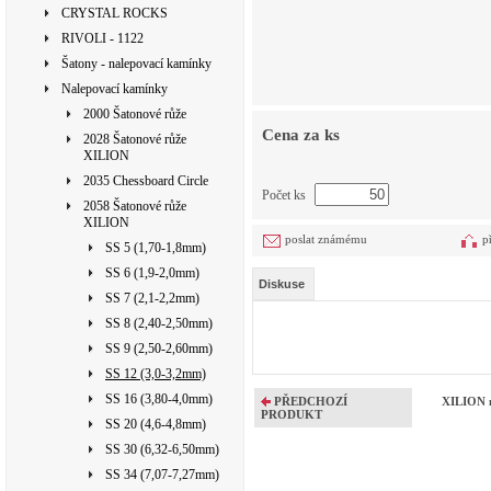
CRYSTAL ROCKS
RIVOLI - 1122
Šatony - nalepovací kamínky
Nalepovací kamínky
2000 Šatonové růže
Cena za ks
2028 Šatonové růže
XILION
2035 Chessboard Circle
Počet ks
2058 Šatonové růže
XILION
poslat známému
p
SS 5 (1,70-1,8mm)
SS 6 (1,9-2,0mm)
Diskuse
SS 7 (2,1-2,2mm)
SS 8 (2,40-2,50mm)
SS 9 (2,50-2,60mm)
SS 12 (3,0-3,2mm)
SS 16 (3,80-4,0mm)
PŘEDCHOZÍ
XILION 
PRODUKT
SS 20 (4,6-4,8mm)
SS 30 (6,32-6,50mm)
SS 34 (7,07-7,27mm)