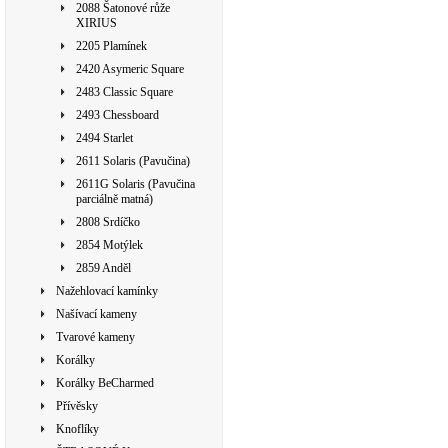
2088 Šatonové růže
XIRIUS
2205 Plamínek
2420 Asymeric Square
2483 Classic Square
2493 Chessboard
2494 Starlet
2611 Solaris (Pavučina)
2611G Solaris (Pavučina
parciálně matná)
2808 Srdíčko
2854 Motýlek
2859 Anděl
Nažehlovací kamínky
Našívací kameny
Tvarové kameny
Korálky
Korálky BeCharmed
Přívěsky
Knoflíky