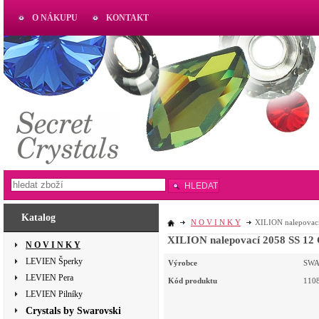
O NÁKUPU
KONTAKT
AKTUAL
www.aktual-koralky.cz
HLEDAT
Katalog
N O V I N K Y
XILION nalepovac
XILION nalepovací 2058 SS 1
N O V I N K Y
LEVIEN Šperky
Výrobce
SWA
LEVIEN Pera
Kód produktu
110
LEVIEN Pilníky
Crystals by Swarovski