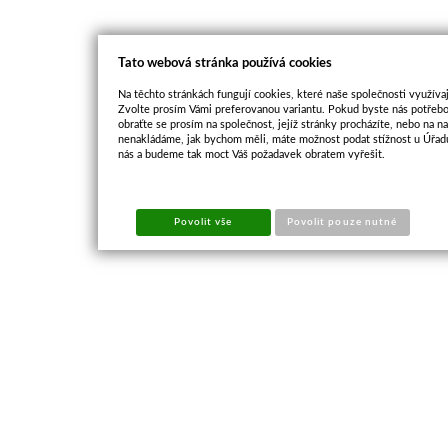
Tato webová stránka používá cookies
Na těchto stránkách fungují cookies, které naše společnosti využívaj
Zvolte prosím Vámi preferovanou variantu. Pokud byste nás potřebo
obraťte se prosím na společnost, jejíž stránky procházíte, nebo na 
nenakládáme, jak bychom měli, máte možnost podat stížnost u Úřadu
nás a budeme tak moct Váš požadavek obratem vyřešit.
Povolit vše
Povolit pouze nutné