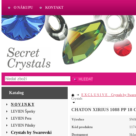
O NÁKUPU
KONTAKT
AKTUAL
www.aktual-koralky.cz
HLEDAT
Katalog
E X C L U S I V E _ Crystals by Swar
Crystals
N O V I N K Y
CHATON XIRIUS 1088 PP 18 C
LEVIEN Šperky
LEVIEN Pera
Výrobce
SWA
LEVIEN Pilníky
Kód produktu
117
Crystals by Swarovski
Dostupnost
Skl