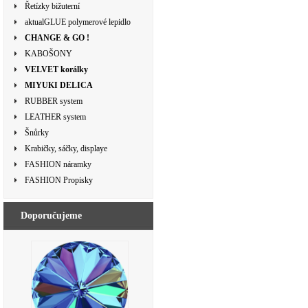
Řetízky bižuterní
aktualGLUE polymerové lepidlo
CHANGE & GO !
KABOŠONY
VELVET korálky
MIYUKI DELICA
RUBBER system
LEATHER system
Šnůrky
Krabičky, sáčky, displaye
FASHION náramky
FASHION Propisky
Doporučujeme