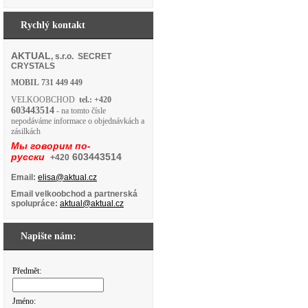
Rychlý kontakt
AKTUAL
, s.r.o. SECRET
CRYSTALS
MOBIL
731 449 449
VELKOOBCHOD
tel.: +420
603443514
- na tomto čísle
nepodáváme informace o objednávkách a
zásilkách
Мы говорим по-
русски
603443514
+420
Email:
elisa@aktual.cz
Email velkoobchod a partnerská
spolupráce:
aktual@aktual.cz
Napište nám:
Předmět:
Jméno: