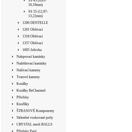
SS 45 (9,85-
10,19mm)
SS 55 (12,97-
13,22mm)
1200 DENTELLE
1201 Obšívací
1318 Obšívací
1357 Obšívací
1695 Ježovka
Nalepovací kamínky
Nažehlovací kamínky
Našívací kameny
Tvarové kameny
Korálky
Korálky BeCharmed
Přívěsky
Knoflíky
ŠTRASOVÉ Komponenty
Skleněné voskované perly
CRYSTAL mesh BALLS
Přívěsky Pavé