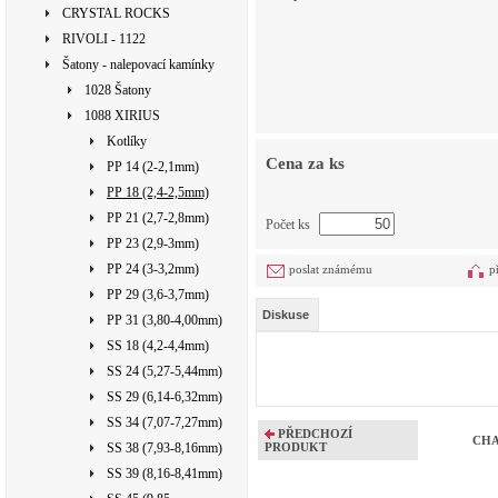
CRYSTAL ROCKS
RIVOLI - 1122
Šatony - nalepovací kamínky
1028 Šatony
1088 XIRIUS
Kotlíky
Cena za ks
PP 14 (2-2,1mm)
PP 18 (2,4-2,5mm)
PP 21 (2,7-2,8mm)
Počet ks
PP 23 (2,9-3mm)
PP 24 (3-3,2mm)
poslat známému
p
PP 29 (3,6-3,7mm)
Diskuse
PP 31 (3,80-4,00mm)
SS 18 (4,2-4,4mm)
SS 24 (5,27-5,44mm)
SS 29 (6,14-6,32mm)
SS 34 (7,07-7,27mm)
PŘEDCHOZÍ
CHA
SS 38 (7,93-8,16mm)
PRODUKT
SS 39 (8,16-8,41mm)