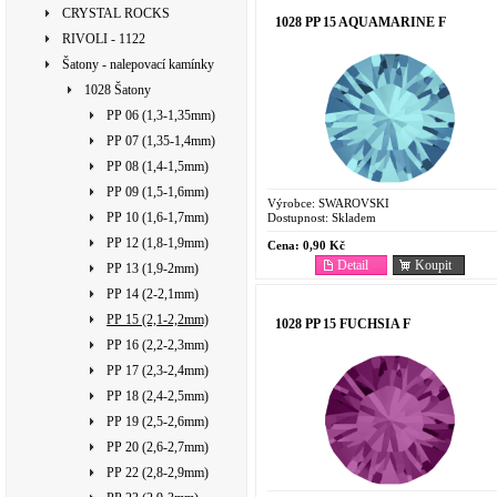
CRYSTAL ROCKS
1028 PP 15 AQUAMARINE F
RIVOLI - 1122
Šatony - nalepovací kamínky
1028 Šatony
PP 06 (1,3-1,35mm)
PP 07 (1,35-1,4mm)
PP 08 (1,4-1,5mm)
PP 09 (1,5-1,6mm)
Výrobce:
SWAROVSKI
PP 10 (1,6-1,7mm)
Dostupnost:
Skladem
PP 12 (1,8-1,9mm)
Cena:
0,90 Kč
Detail
Koupit
PP 13 (1,9-2mm)
PP 14 (2-2,1mm)
PP 15 (2,1-2,2mm)
1028 PP 15 FUCHSIA F
PP 16 (2,2-2,3mm)
PP 17 (2,3-2,4mm)
PP 18 (2,4-2,5mm)
PP 19 (2,5-2,6mm)
PP 20 (2,6-2,7mm)
PP 22 (2,8-2,9mm)