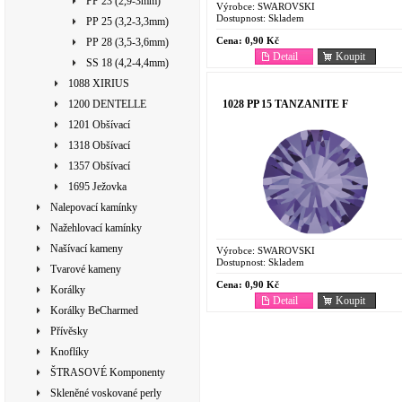
PP 23 (2,9-3mm)
Výrobce:
SWAROVSKI
Dostupnost:
Skladem
PP 25 (3,2-3,3mm)
Cena:
0,90 Kč
PP 28 (3,5-3,6mm)
Detail
Koupit
SS 18 (4,2-4,4mm)
1088 XIRIUS
1028 PP 15 TANZANITE F
1200 DENTELLE
1201 Obšívací
1318 Obšívací
1357 Obšívací
1695 Ježovka
Nalepovací kamínky
Nažehlovací kamínky
Našívací kameny
Výrobce:
SWAROVSKI
Dostupnost:
Skladem
Tvarové kameny
Cena:
0,90 Kč
Korálky
Detail
Koupit
Korálky BeCharmed
Přívěsky
Knoflíky
ŠTRASOVÉ Komponenty
Skleněné voskované perly