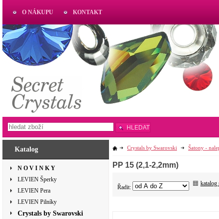
O NÁKUPU
KONTAKT
AKTUAL
www.aktual-koralky.cz
HLEDAT
Crystals by Swarovski
Šatony - nal
Katalog
PP 15 (2,1-2,2mm)
N O V I N K Y
LEVIEN Šperky
katalog
Řadit:
LEVIEN Pera
LEVIEN Pilníky
Crystals by Swarovski