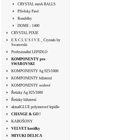
CRYSTAL mesh BALLS
Přívěsky Pavé
Rondelky
DOME - 1400
CRYSTAL PIXIE
E X C L U S I V E _ Crystals by
Swarovski
Profesionální LEPIDLO
KOMPONENTY pro
SWAROVSKI
KOMPONENTY Ag 925/1000
KOMPONENTY bižuterní
KOMPONENTY ocelové
Řetízky Ag 925/1000
Řetízky bižuterní
aktualGLUE polymerové lepidlo
CHANGE & GO !
KABOŠONY
VELVET korálky
MIYUKI DELICA