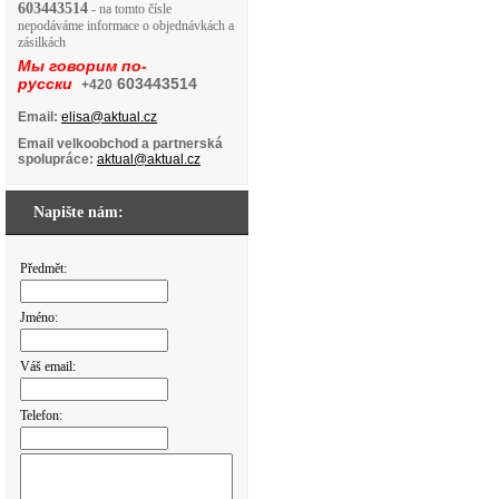
603443514
- na tomto čísle
nepodáváme informace o objednávkách a
zásilkách
Мы говорим по-
русски
603443514
+420
Email:
elisa@aktual.cz
Email velkoobchod a partnerská
spolupráce:
aktual@aktual.cz
Napište nám:
Předmět:
Jméno:
Váš email:
Telefon: