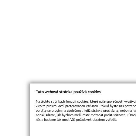
Tato webová stránka používá cookies
Na těchto stránkách fungují cookies, které naše společnosti využívaj
Zvolte prosím Vámi preferovanou variantu. Pokud byste nás potřebo
obraťte se prosím na společnost, jejíž stránky procházíte, nebo na 
nenakládáme, jak bychom měli, máte možnost podat stížnost u Úřadu
nás a budeme tak moct Váš požadavek obratem vyřešit.