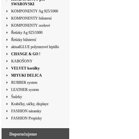
SWAROVSKI
KOMPONENTY Ag 925/1000
KOMPONENTY bižuterní
KOMPONENTY ocelové
Řetízky Ag 925/1000
Řetízky bižuterní
aktualGLUE polymerové lepidlo
CHANGE & GO !
KABOŠONY
VELVET korálky
MIYUKI DELICA
RUBBER system
LEATHER system
Šnůrky
Krabičky, sáčky, displaye
FASHION náramky
FASHION Propisky
Doporučujeme