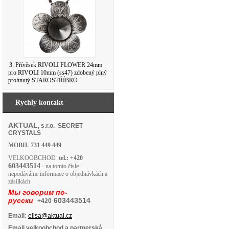
3. Přívěsek RIVOLI FLOWER 24mm
pro RIVOLI 10mm (ss47) zdobený plný
prohnutý STAROSTŘÍBRO
Rychlý kontakt
AKTUAL
, s.r.o. SECRET
CRYSTALS
MOBIL
731 449 449
VELKOOBCHOD
tel.: +420
603443514
- na tomto čísle
nepodáváme informace o objednávkách a
zásilkách
Мы говорим по-
русски
603443514
+420
Email:
elisa@aktual.cz
Email velkoobchod a partnerská