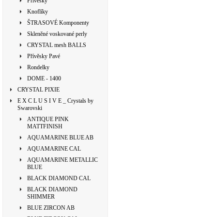
Přívěsky
Knoflíky
ŠTRASOVÉ Komponenty
Skleněné voskované perly
CRYSTAL mesh BALLS
Přívěsky Pavé
Rondelky
DOME - 1400
CRYSTAL PIXIE
E X C L U S I V E _ Crystals by
Swarovski
ANTIQUE PINK
MATTFINISH
AQUAMARINE BLUE AB
AQUAMARINE CAL
AQUAMARINE METALLIC
BLUE
BLACK DIAMOND CAL
BLACK DIAMOND
SHIMMER
BLUE ZIRCON AB