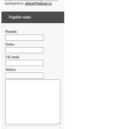
spolupráce:
aktual@aktual.cz
Napište nám:
Předmět:
Jméno:
Váš email:
Telefon: