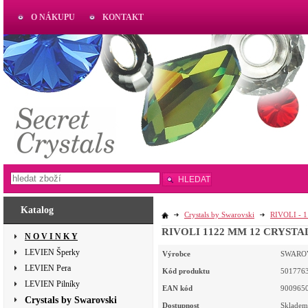
O NÁKUPU
KONTAKT
AKTUAL
www.aktual-koralky.cz
HLEDAT
Katalog
Crystals by Swarovski
RIVOLI - 
RIVOLI 1122 MM 12 CRYSTAL 
N O V I N K Y
LEVIEN Šperky
Výrobce
SWARO
LEVIEN Pera
Kód produktu
5017763
LEVIEN Pilníky
EAN kód
900965
Crystals by Swarovski
Dostupnost
Skladem