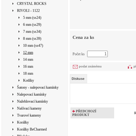
CRYSTAL ROCKS
RIVOLI - 1122
5 mm (ss24)
6 mm (ss29)
7 mm (ss34)
Cena za ks
8 mm (ss39)
10 mm (ss47)
12 mm
Počet ks
14 mm
16 mm
poslat známému
p
18 mm
Diskuse
Kotlíky
Šatony - nalepovací kamínky
Nalepovací kamínky
Nažehlovací kamínky
Našívací kameny
PŘEDCHOZÍ
R
PRODUKT
Tvarové kameny
Korálky
Korálky BeCharmed