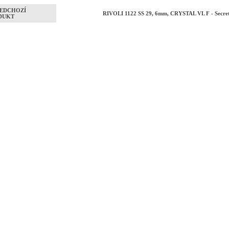
EDCHOZÍ
RIVOLI 1122 SS 29, 6mm, CRYSTAL VL F - Secret
DUKT