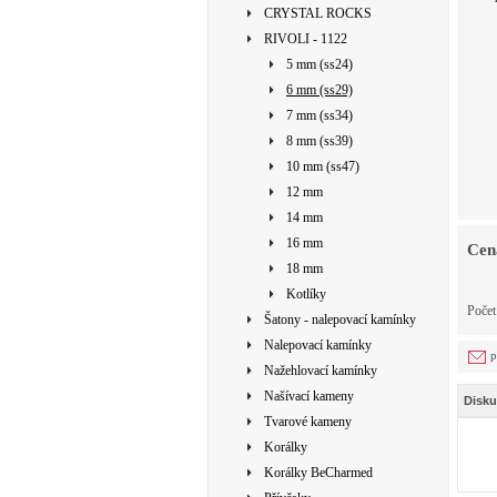
CRYSTAL ROCKS
RIVOLI - 1122
5 mm (ss24)
6 mm (ss29)
7 mm (ss34)
8 mm (ss39)
10 mm (ss47)
12 mm
14 mm
16 mm
Cen
18 mm
Kotlíky
Počet
Šatony - nalepovací kamínky
Nalepovací kamínky
p
Nažehlovací kamínky
Našívací kameny
Disku
Tvarové kameny
Korálky
Korálky BeCharmed