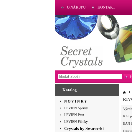
O NÁKUPU
KONTAKT
AKTUAL
www.aktual-koralky.cz
Katalog
RIVO
N O V I N K Y
LEVIEN Šperky
Výrob
LEVIEN Pera
Kód p
LEVIEN Pilníky
EAN 
Crystals by Swarovski
Dostu