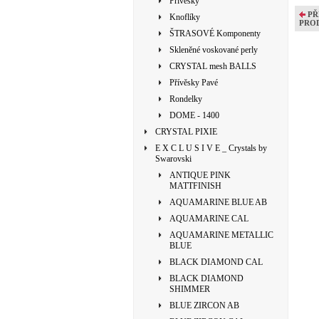
Přívěsky
PŘ
Knoflíky
PRO
ŠTRASOVÉ Komponenty
Skleněné voskované perly
CRYSTAL mesh BALLS
Přívěsky Pavé
Rondelky
DOME - 1400
CRYSTAL PIXIE
E X C L U S I V E _ Crystals by
Swarovski
ANTIQUE PINK
MATTFINISH
AQUAMARINE BLUE AB
AQUAMARINE CAL
AQUAMARINE METALLIC
BLUE
BLACK DIAMOND CAL
BLACK DIAMOND
SHIMMER
BLUE ZIRCON AB