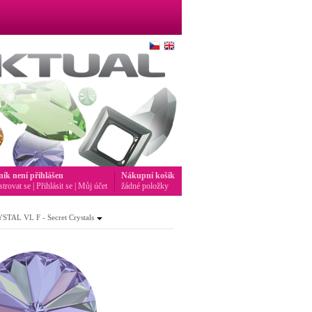
ník není přihlášen
Nákupní košík
strovat se
|
Přihlásit se
|
Můj účet
žádné položky
TAL VL F - Secret Crystals