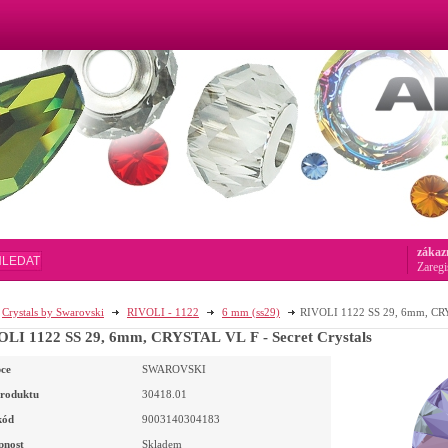
zákaz
HLEDAT
Zaregi
Crystals by Swarovski
RIVOLI - 1122
6 mm (ss29)
RIVOLI 1122 SS 29, 6mm, CRYS
LI 1122 SS 29, 6mm, CRYSTAL VL F - Secret Crystals
ce
SWAROVSKI
roduktu
30418.01
kód
9003140304183
pnost
Skladem