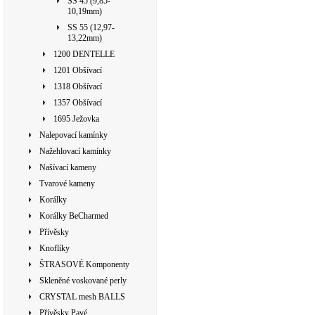
SS 45 (9,85-
10,19mm)
SS 55 (12,97-
13,22mm)
1200 DENTELLE
1201 Obšívací
1318 Obšívací
1357 Obšívací
1695 Ježovka
Nalepovací kamínky
Nažehlovací kamínky
Našívací kameny
Tvarové kameny
Korálky
Korálky BeCharmed
Přívěsky
Knoflíky
ŠTRASOVÉ Komponenty
Skleněné voskované perly
CRYSTAL mesh BALLS
Přívěsky Pavé