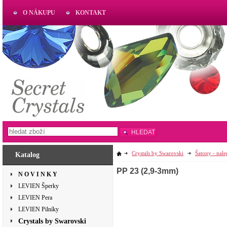
O NÁKUPU
KONTAKT
AKTUAL
www.aktual-koralky.cz
HLEDAT
Crystals by Swarovski
Šatony - nal
Katalog
PP 23 (2,9-3mm)
N O V I N K Y
LEVIEN Šperky
LEVIEN Pera
LEVIEN Pilníky
Crystals by Swarovski