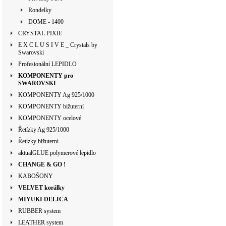
Rondelky
DOME - 1400
CRYSTAL PIXIE
E X C L U S I V E _ Crystals by
Swarovski
Profesionální LEPIDLO
KOMPONENTY pro
SWAROVSKI
KOMPONENTY Ag 925/1000
KOMPONENTY bižuterní
KOMPONENTY ocelové
Řetízky Ag 925/1000
Řetízky bižuterní
aktualGLUE polymerové lepidlo
CHANGE & GO !
KABOŠONY
VELVET korálky
MIYUKI DELICA
RUBBER system
LEATHER system