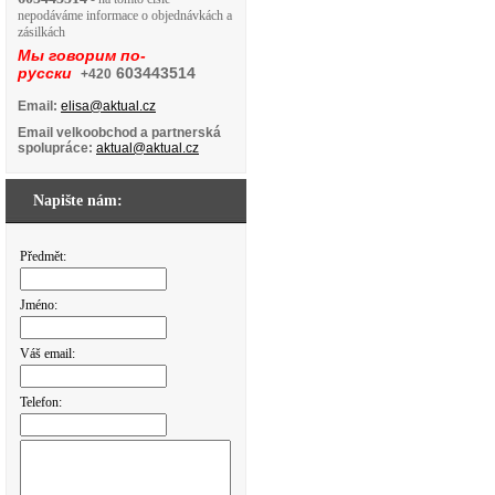
nepodáváme informace o objednávkách a
zásilkách
Мы говорим по-
русски
603443514
+420
Email:
elisa@aktual.cz
Email velkoobchod a partnerská
spolupráce:
aktual@aktual.cz
Napište nám:
Předmět:
Jméno:
Váš email:
Telefon: