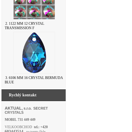
2. 1122 MM 12 CRYSTAL
TRANSMISSION F
3. 6106 MM 16 CRYSTAL BERMUDA
BLUE
Rychlý kontakt
AKTUAL
, s.r.o. SECRET
CRYSTALS
MOBIL
731 449 449
VELKOOBCHOD
tel.: +420
603443514
- na tomto čísle