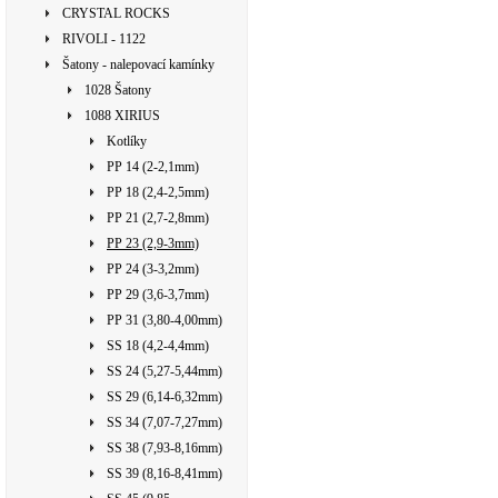
CRYSTAL ROCKS
RIVOLI - 1122
Šatony - nalepovací kamínky
1028 Šatony
1088 XIRIUS
Kotlíky
PP 14 (2-2,1mm)
PP 18 (2,4-2,5mm)
PP 21 (2,7-2,8mm)
PP 23 (2,9-3mm)
PP 24 (3-3,2mm)
PP 29 (3,6-3,7mm)
PP 31 (3,80-4,00mm)
SS 18 (4,2-4,4mm)
SS 24 (5,27-5,44mm)
SS 29 (6,14-6,32mm)
SS 34 (7,07-7,27mm)
SS 38 (7,93-8,16mm)
SS 39 (8,16-8,41mm)