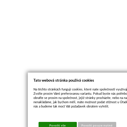
Tato webová stránka používá cookies
Na těchto stránkách fungují cookies, které naše společnosti využívaj
Zvolte prosím Vámi preferovanou variantu. Pokud byste nás potřebo
obraťte se prosím na společnost, jejíž stránky procházíte, nebo na 
nenakládáme, jak bychom měli, máte možnost podat stížnost u Úřadu
nás a budeme tak moct Váš požadavek obratem vyřešit.
Povolit vše
Povolit pouze nutné