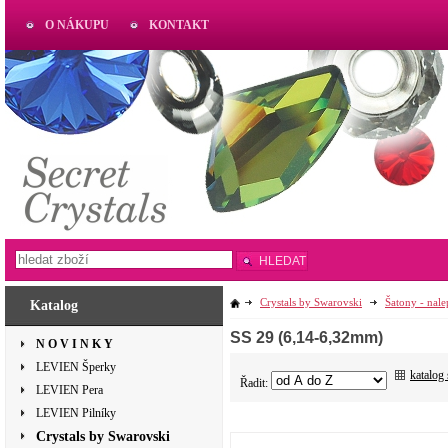
O NÁKUPU
KONTAKT
AKTUAL
www.aktual-koralky.cz
HLEDAT
Crystals by Swarovski
Šatony - nal
Katalog
SS 29 (6,14-6,32mm)
N O V I N K Y
LEVIEN Šperky
katalog
Řadit:
LEVIEN Pera
LEVIEN Pilníky
Crystals by Swarovski