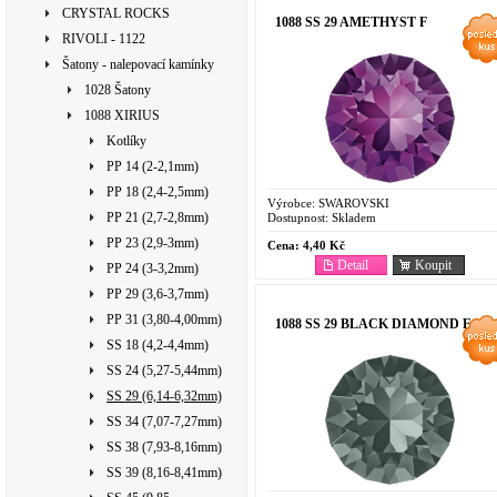
CRYSTAL ROCKS
1088 SS 29 AMETHYST F
RIVOLI - 1122
Šatony - nalepovací kamínky
1028 Šatony
1088 XIRIUS
Kotlíky
PP 14 (2-2,1mm)
PP 18 (2,4-2,5mm)
Výrobce:
SWAROVSKI
PP 21 (2,7-2,8mm)
Dostupnost:
Skladem
PP 23 (2,9-3mm)
Cena:
4,40 Kč
Detail
Koupit
PP 24 (3-3,2mm)
PP 29 (3,6-3,7mm)
PP 31 (3,80-4,00mm)
1088 SS 29 BLACK DIAMOND F
SS 18 (4,2-4,4mm)
SS 24 (5,27-5,44mm)
SS 29 (6,14-6,32mm)
SS 34 (7,07-7,27mm)
SS 38 (7,93-8,16mm)
SS 39 (8,16-8,41mm)