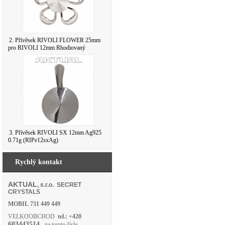
2. Přívěsek RIVOLI FLOWER 25mm
pro RIVOLI 12mm Rhodiovaný
3. Přívěsek RIVOLI SX 12mm Ag925
0.71g (RIPe12sxAg)
Rychlý kontakt
AKTUAL
, s.r.o. SECRET
CRYSTALS
MOBIL
731 449 449
VELKOOBCHOD
tel.: +420
603443514
- na tomto čísle