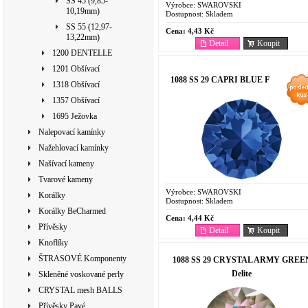
SS 45 (9,85-
Výrobce:
SWAROVSKI
10,19mm)
Dostupnost:
Skladem
SS 55 (12,97-
Cena:
4,43 Kč
13,22mm)
Detail
Koupit
1200 DENTELLE
1201 Obšívací
1088 SS 29 CAPRI BLUE F
1318 Obšívací
1357 Obšívací
1695 Ježovka
Nalepovací kamínky
Nažehlovací kamínky
Našívací kameny
Tvarové kameny
Výrobce:
SWAROVSKI
Korálky
Dostupnost:
Skladem
Korálky BeCharmed
Cena:
4,44 Kč
Přívěsky
Detail
Koupit
Knoflíky
ŠTRASOVÉ Komponenty
1088 SS 29 CRYSTAL ARMY GREE
Delite
Skleněné voskované perly
CRYSTAL mesh BALLS
Přívěsky Pavé