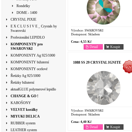
Rondelky
DOME - 1400
CRYSTAL PIXIE
E X C L U S I V E _ Crystals by
Výrobce:
SWAROVSKI
Swarovski
Dostupnost:
Skladem
Profesionální LEPIDLO
Cena:
4,55 Kč
KOMPONENTY pro
Detail
Koupit
SWAROVSKI
KOMPONENTY Ag 925/1000
KOMPONENTY bižuterní
1088 SS 29 CRYSTAL IGNITE
KOMPONENTY ocelové
Řetízky Ag 925/1000
Řetízky bižuterní
aktualGLUE polymerové lepidlo
CHANGE & GO !
KABOŠONY
VELVET korálky
Výrobce:
SWAROVSKI
Dostupnost:
Skladem
MIYUKI DELICA
Cena:
4,40 Kč
RUBBER system
Detail
Koupit
LEATHER system