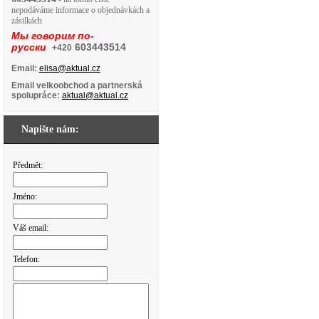
nepodáváme informace o objednávkách a
zásilkách
Мы говорим по-
русски
603443514
+420
Email:
elisa@aktual.cz
Email velkoobchod a partnerská
spolupráce:
aktual@aktual.cz
Napište nám:
Předmět:
Jméno:
Váš email:
Telefon: