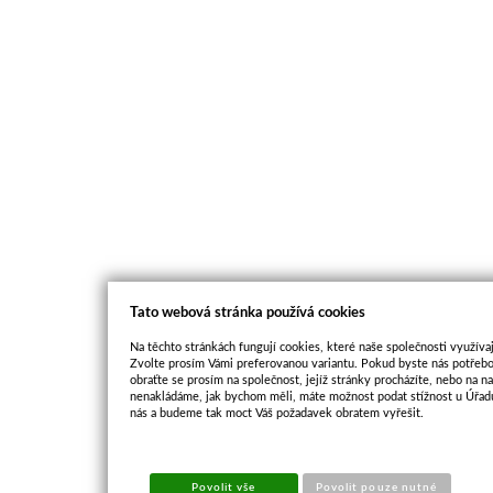
Tato webová stránka používá cookies
Na těchto stránkách fungují cookies, které naše společnosti využívaj
Zvolte prosím Vámi preferovanou variantu. Pokud byste nás potřebo
obraťte se prosím na společnost, jejíž stránky procházíte, nebo na 
nenakládáme, jak bychom měli, máte možnost podat stížnost u Úřadu
nás a budeme tak moct Váš požadavek obratem vyřešit.
Povolit vše
Povolit pouze nutné