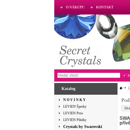
O NÁKUPU
KONTAKT
AKTUAL
www.aktual-koralky.cz
C
Katalog
Pod
N O V I N K Y
LEVIEN Šperky
14 
LEVIEN Pera
SWAR
LEVIEN Pilníky
přív
Crystals by Swarovski