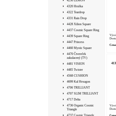
4230 LEMON
4320 Hruška
4322 Teardrop
4331 Rain Drop
4428 Xilion Square
4437 Cosmic Square Ring
Výro
4439 Square Ring
Dostu
4447 Princess
Cena
4460 Mystic Square
4470 Čtvereček
zakulacený (TV)
41
4481 VISION
4485 Twister
4568 CUSHION
4699 Kal Hexagon
4706 TRILLIANT
4707 SLIM TRILLIANT
4717 Delta
4736 Organic Cosmic
Výro
Dostu
Triangle
4737 Cosmic Triangle
Cena