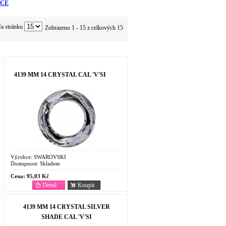
CE
a stránku
Zobrazeno 1 - 15 z celkových 15
4139 MM 14 CRYSTAL CAL 'V'SI
Výrobce:
SWAROVSKI
Dostupnost:
Skladem
Cena:
95,03 Kč
Detail
Koupit
4139 MM 14 CRYSTAL SILVER
SHADE CAL 'V'SI