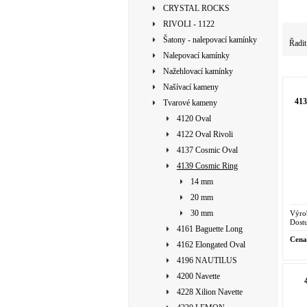
CRYSTAL ROCKS
RIVOLI - 1122
Šatony - nalepovací kamínky
Řadit
Nalepovací kamínky
Nažehlovací kamínky
Našívací kameny
41
Tvarové kameny
4120 Oval
4122 Oval Rivoli
4137 Cosmic Oval
4139 Cosmic Ring
14 mm
20 mm
30 mm
Výro
Dostu
4161 Baguette Long
Cena
4162 Elongated Oval
4196 NAUTILUS
4200 Navette
4228 Xilion Navette