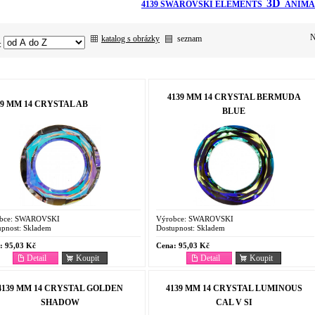
3D
4139 SWAROVSKI ELEMENTS
ANIMA
N
katalog s obrázky
seznam
:
4139 MM 14 CRYSTAL BERMUDA
39 MM 14 CRYSTAL AB
BLUE
bce:
SWAROVSKI
Výrobce:
SWAROVSKI
pnost:
Skladem
Dostupnost:
Skladem
:
95,03 Kč
Cena:
95,03 Kč
Detail
Koupit
Detail
Koupit
4139 MM 14 CRYSTAL GOLDEN
4139 MM 14 CRYSTAL LUMINOUS
SHADOW
CAL V SI