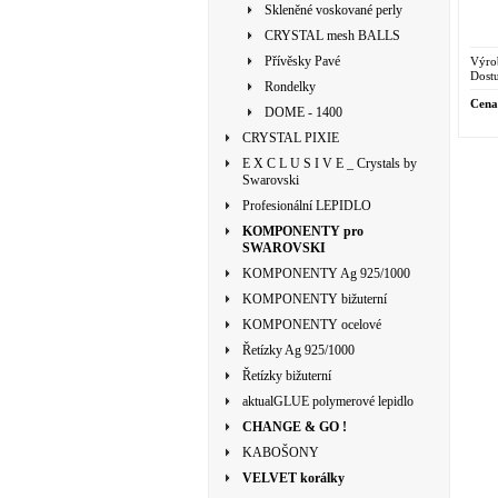
Skleněné voskované perly
CRYSTAL mesh BALLS
Přívěsky Pavé
Výro
Dostu
Rondelky
Cena
DOME - 1400
CRYSTAL PIXIE
E X C L U S I V E _ Crystals by
Swarovski
Profesionální LEPIDLO
KOMPONENTY pro
SWAROVSKI
KOMPONENTY Ag 925/1000
KOMPONENTY bižuterní
KOMPONENTY ocelové
Řetízky Ag 925/1000
Řetízky bižuterní
aktualGLUE polymerové lepidlo
CHANGE & GO !
KABOŠONY
VELVET korálky