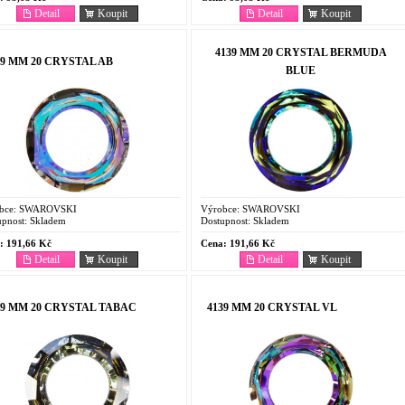
Detail
Koupit
Detail
Koupit
4139 MM 20 CRYSTAL BERMUDA
39 MM 20 CRYSTAL AB
BLUE
bce:
SWAROVSKI
Výrobce:
SWAROVSKI
pnost:
Skladem
Dostupnost:
Skladem
:
191,66 Kč
Cena:
191,66 Kč
Detail
Koupit
Detail
Koupit
39 MM 20 CRYSTAL TABAC
4139 MM 20 CRYSTAL VL