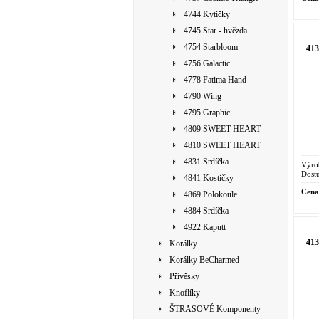
4744 Kytičky
4745 Star - hvězda
4754 Starbloom
41
4756 Galactic
4778 Fatima Hand
4790 Wing
4795 Graphic
4809 SWEET HEART
4810 SWEET HEART
4831 Srdíčka
Výro
Dostu
4841 Kostičky
Cena
4869 Polokoule
4884 Srdíčka
4922 Kaputt
41
Korálky
Korálky BeCharmed
Přívěsky
Knoflíky
ŠTRASOVÉ Komponenty