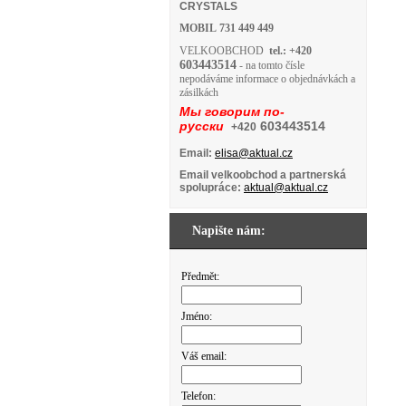
CRYSTALS
MOBIL
731 449 449
VELKOOBCHOD
tel.: +420
603443514
- na tomto čísle
nepodáváme informace o objednávkách a
zásilkách
Мы говорим по-
русски
603443514
+420
Email:
elisa@aktual.cz
Email velkoobchod a partnerská
spolupráce:
aktual@aktual.cz
Napište nám:
Předmět:
Jméno:
Váš email:
Telefon: