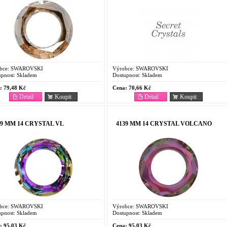
bce:
SWAROVSKI
Výrobce:
SWAROVSKI
pnost:
Skladem
Dostupnost:
Skladem
:
79,48 Kč
Cena:
70,66 Kč
Detail
Koupit
Detail
Koupit
39 MM 14 CRYSTAL VL
4139 MM 14 CRYSTAL VOLCANO
bce:
SWAROVSKI
Výrobce:
SWAROVSKI
pnost:
Skladem
Dostupnost:
Skladem
:
95,03 Kč
Cena:
95,03 Kč