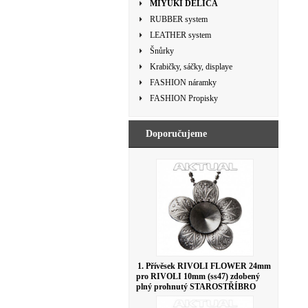
MIYUKI DELICA
RUBBER system
LEATHER system
Šnůrky
Krabičky, sáčky, displaye
FASHION náramky
FASHION Propisky
Doporučujeme
1. Přívěsek RIVOLI FLOWER 24mm
pro RIVOLI 10mm (ss47) zdobený
plný prohnutý STAROSTŘÍBRO