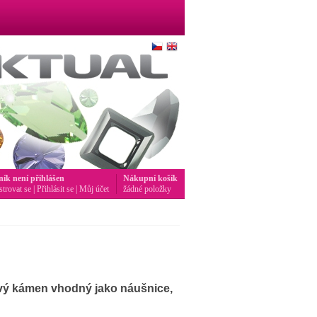
ník není přihlášen
Nákupní košík
strovat se
|
Přihlásit se
|
Můj účet
žádné položky
 kámen vhodný jako náušnice,