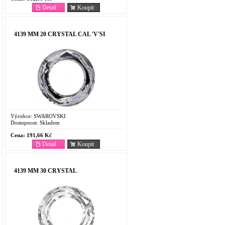
Detail
Koupit
4139 MM 20 CRYSTAL CAL 'V'SI
Výrobce:
SWAROVSKI
Dostupnost:
Skladem
Cena:
191,66 Kč
Detail
Koupit
4139 MM 30 CRYSTAL