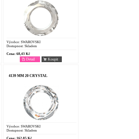
Výrobce:
SWAROVSKI
Dostupnost:
Skladem
Cena:
68,43 Kč
Detail
Koupit
4139 MM 20 CRYSTAL
Výrobce:
SWAROVSKI
Dostupnost:
Skladem
Cena:
162,85 Kč