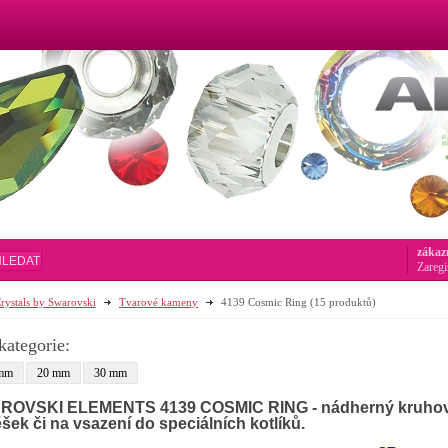
zákaz
HLEDAT
Zaregi
rystals by Swarovski
Tvarové kameny
4139 Cosmic Ring
(15 produktů)
kategorie:
mm
20 mm
30 mm
OVSKI ELEMENTS 4139 COSMIC RING - nádherný kruhový
ěšek či na vsazení do speciálních kotlíků.