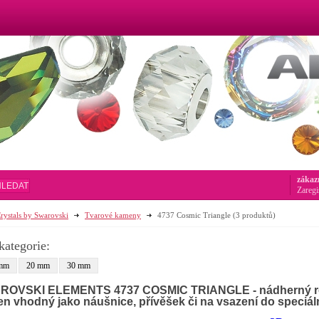
zákaz
HLEDAT
Zaregi
rystals by Swarovski
Tvarové kameny
4737 Cosmic Triangle
(3 produktů)
kategorie:
mm
20 mm
30 mm
OVSKI ELEMENTS 4737 COSMIC TRIANGLE - nádherný ro
n vhodný jako náušnice, přívěšek či na vsazení do speciáln