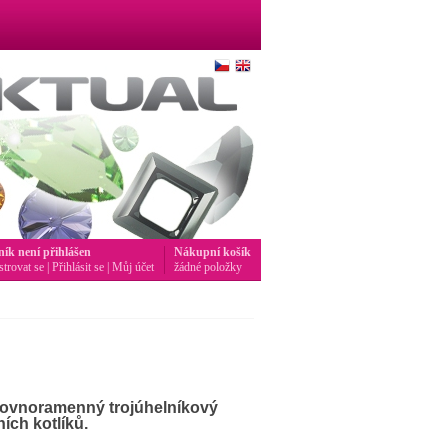
ník není přihlášen
Nákupní košík
strovat se
|
Přihlásit se
|
Můj účet
žádné položky
vnoramenný trojúhelníkový
ích kotlíků.