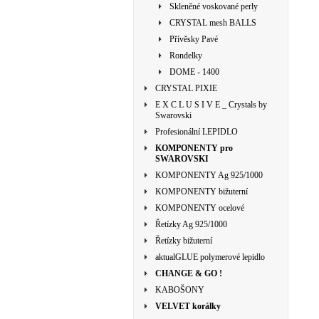
Skleněné voskované perly
CRYSTAL mesh BALLS
Přívěsky Pavé
Rondelky
DOME - 1400
CRYSTAL PIXIE
E X C L U S I V E _ Crystals by
Swarovski
Profesionální LEPIDLO
KOMPONENTY pro
SWAROVSKI
KOMPONENTY Ag 925/1000
KOMPONENTY bižuterní
KOMPONENTY ocelové
Řetízky Ag 925/1000
Řetízky bižuterní
aktualGLUE polymerové lepidlo
CHANGE & GO !
KABOŠONY
VELVET korálky