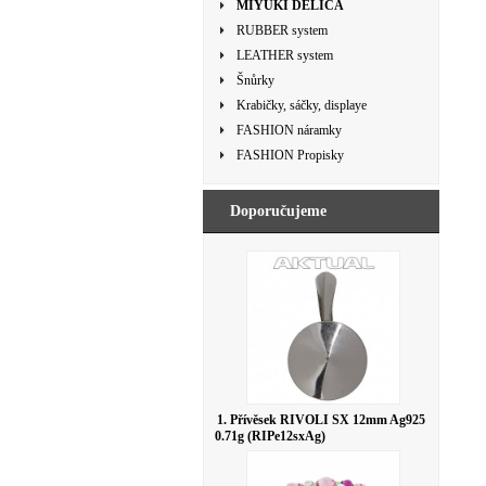
MIYUKI DELICA
RUBBER system
LEATHER system
Šnůrky
Krabičky, sáčky, displaye
FASHION náramky
FASHION Propisky
Doporučujeme
1. Přívěsek RIVOLI SX 12mm Ag925
0.71g (RIPe12sxAg)