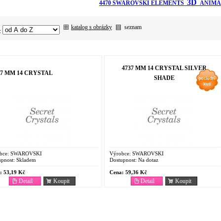
3D
4470 SWAROVSKI ELEMENTS
ANIMA
katalog s obrázky
seznam
:
4737 MM 14 CRYSTAL SILVER
37 MM 14 CRYSTAL
SHADE
bce:
SWAROVSKI
Výrobce:
SWAROVSKI
pnost:
Skladem
Dostupnost:
Na dotaz
:
53,19 Kč
Cena:
59,36 Kč
Detail
Koupit
Detail
Koupit