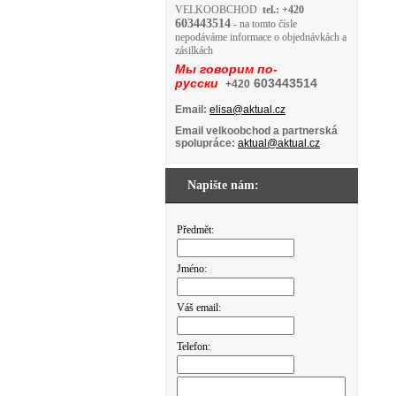
VELKOOBCHOD
tel.: +420
603443514
- na tomto čísle
nepodáváme informace o objednávkách a
zásilkách
Мы говорим по-
русски
603443514
+420
Email:
elisa@aktual.cz
Email velkoobchod a partnerská
spolupráce:
aktual@aktual.cz
Napište nám:
Předmět:
Jméno:
Váš email:
Telefon: