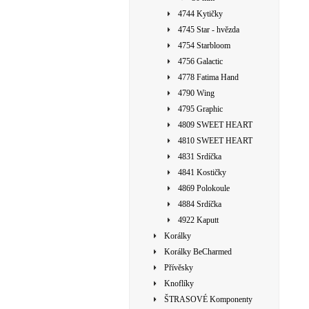
4744 Kytičky
4745 Star - hvězda
4754 Starbloom
4756 Galactic
4778 Fatima Hand
4790 Wing
4795 Graphic
4809 SWEET HEART
4810 SWEET HEART
4831 Srdíčka
4841 Kostičky
4869 Polokoule
4884 Srdíčka
4922 Kaputt
Korálky
Korálky BeCharmed
Přívěsky
Knoflíky
ŠTRASOVÉ Komponenty