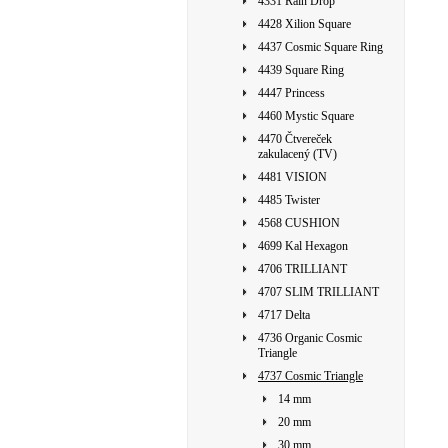
4331 Rain Drop
4428 Xilion Square
4437 Cosmic Square Ring
4439 Square Ring
4447 Princess
4460 Mystic Square
4470 Čtvereček
zakulacený (TV)
4481 VISION
4485 Twister
4568 CUSHION
4699 Kal Hexagon
4706 TRILLIANT
4707 SLIM TRILLIANT
4717 Delta
4736 Organic Cosmic
Triangle
4737 Cosmic Triangle
14 mm
20 mm
30 mm