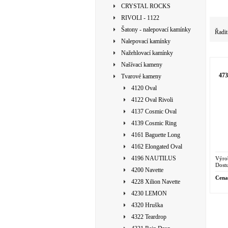
CRYSTAL ROCKS
RIVOLI - 1122
Šatony - nalepovací kamínky
Řadit
Nalepovací kamínky
Nažehlovací kamínky
Našívací kameny
47
Tvarové kameny
4120 Oval
4122 Oval Rivoli
4137 Cosmic Oval
4139 Cosmic Ring
4161 Baguette Long
4162 Elongated Oval
4196 NAUTILUS
Výro
Dostu
4200 Navette
Cena
4228 Xilion Navette
4230 LEMON
4320 Hruška
4322 Teardrop