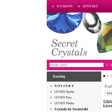
O NÁKUPU
KONTAKT
AKTUAL
www.aktual-koralky.cz
C
Katalog
Pod
N O V I N K Y
LEVIEN Šperky
14 
LEVIEN Pera
SWAR
LEVIEN Pilníky
káme
Crystals by Swarovski